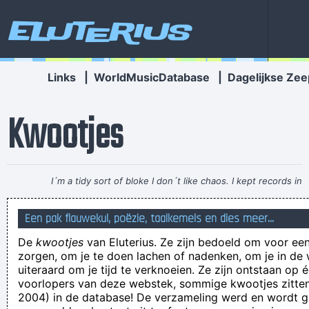
Eluterius
Links
|
WorldMusicDatabase
|
Dagelijkse Zee
Kwootjes
I´m a tidy sort of bloke I don´t like chaos. I kept records in
the record rack, tea in the tea caddy, and pot in the pot box
Een pak flauwekul, poëzie, taalkemels en dies meer...
~ George Harrison
De
kwootjes
van Eluterius. Ze zijn bedoeld om voor een
deze week mag u lachen met de provincie die in
zorgen, om je te doen lachen of nadenken, om je in de
tegenwijzerszin naast de uwe ligt
uiteraard om je tijd te verknoeien. Ze zijn ontstaan op 
voorlopers van deze webstek, sommige kwootjes zitten 
Alana Beatriz Aires de Santana Dias
2004) in de database! De verzameling werd en wordt
Tis bij mij thuis. En ik ben verantwordelijk voor brand en