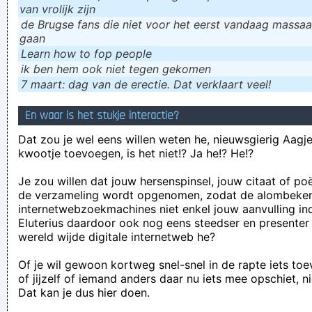
van vrolijk zijn
de Brugse fans die niet voor het eerst vandaag massaal
gaan
Learn how to fop people
ik ɓen hem ook niet tegen gekomen
7 maart: dag van de erectie. Dat verklaart veel!
En waar is het stukje interactie?
Dat zou je wel eens willen weten he, nieuwsgierig Aagje!
kwootje toevoegen, is het niet!? Ja he!? He!?
Je zou willen dat jouw hersenspinsel, jouw citaat of po
de verzameling wordt opgenomen, zodat de alombeke
internetwebzoekmachines niet enkel jouw aanvulling in
Eluterius daardoor ook nog eens steedser en presenter
wereld wijde digitale internetweb he?
Of je wil gewoon kortweg snel-snel in de rapte iets to
of jijzelf of iemand anders daar nu iets mee opschiet, n
Dat kan je dus hier doen.