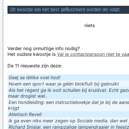
Boer zkt blind getrouwde vrouw op love eiland
Dit kwootje kan het best geïllustreerd worden als volgt:
Metallica: de onbetwistbare Boney-M van de metalwereld.
niets
Pussies.
Pieter steekt zijn wieter in een gieter
Verknoei je tijd op een nuttige manier!
Verder nog onnuttige info nodig?
Geej se lèllike voel hod!
Het oudste kwootje is
Val je contactpersoon niet te vaa
De 11 nieuwste zijn deze:
Geej se lèllike voel hod!
Noem een sport waar je géén blokfluit bij gebruikt
Als het regent ga ik ooit schuilen bij kruidvat. Echt gezel
maar drogist wel..
Een hondleiding: een instructieboekje dat je bij de aan
krijgt
Atletisch Reveil
ik ga even niks meer zegen op Sociale media. dan wet ju
Richard Snisiar, een rampzalige lampendraaier in feestz