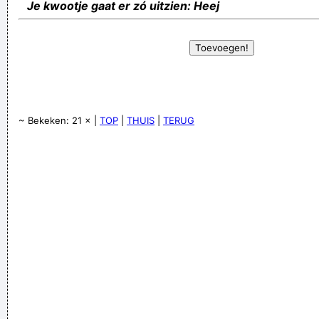
Je kwootje gaat er zó uitzien: Heej
~ Bekeken: 21 × |
TOP
|
THUIS
|
TERUG