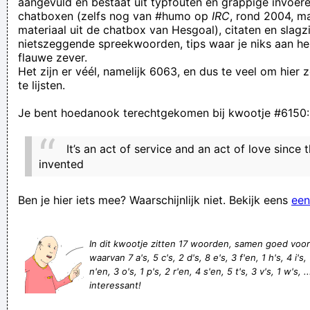
aangevuld en bestaat uit typfouten en grappige invoere
chatboxen (zelfs nog van #humo op
IRC
, rond 2004, m
evacuatie op mijn verdiep. Maar nen brandblusser kan er na 5
materiaal uit de chatbox van Hesgoal), citaten en slagzi
jaar zagen kan er niet af van de VUB. Tot er iets...
nietszeggende spreekwoorden, tips waar je niks aan he
flauwe zever.
voorvalt...
Het zijn er véél, namelijk 6063, en dus te veel om hier
als er een schaap over de dam is staat het hek open
te lijsten.
al staat de sluitspier nog zo strak, aan je kont kleeft altijd kak
Je bent hoedanook terechtgekomen bij kwootje #6150:
laat me niet lachen, ik ben met ´n open hartoperatie bezig
Kunnen vogels kotsen?
It’s an act of service and an act of love since
En, vertel eens... Welk geklaag ga JIJ vandaag op facebook
invented
posten?
Ben je hier iets mee? Waarschijnlijk niet. Bekijk eens
een
When dressing for work or play or a dinner out with friends,
do you always (a) make sure your shirttail is smoothly tucked
In dit kwootje zitten 17 woorden, samen goed voo
in; (b) scope out your hair for errant cowlicks; or (c) tuck a
waarvan 7 a's, 5 c's, 2 d's, 8 e's, 3 f'en, 1 h's, 4 i's,
care
n'en, 3 o's, 1 p's, 2 r'en, 4 s'en, 5 t's, 3 v's, 1 w's, .
interessant!
Deze website groeit en groeit... De aanvoerder blijft er
stoïcijns kalm bij.