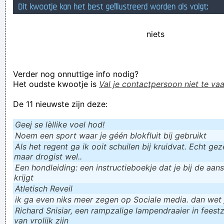
Dit kwootje kan het best geïllustreerd worden als volgt:
niets
Verder nog onnuttige info nodig?
Het oudste kwootje is
Val je contactpersoon niet te vaa
De 11 nieuwste zijn deze:
Geej se lèllike voel hod!
Noem een sport waar je géén blokfluit bij gebruikt
Als het regent ga ik ooit schuilen bij kruidvat. Echt gezel
maar drogist wel..
Een hondleiding: een instructieboekje dat je bij de aan
krijgt
Atletisch Reveil
ik ga even niks meer zegen op Sociale media. dan wet ju
Richard Snisiar, een rampzalige lampendraaier in feestz
van vrolijk zijn