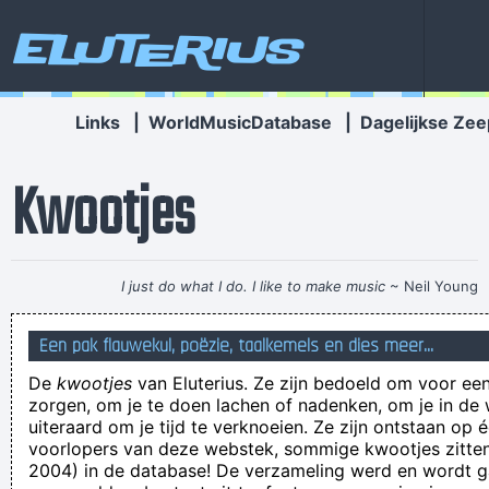
Eluterius
Links
|
WorldMusicDatabase
|
Dagelijkse Zee
Kwootjes
I just do what I do. I like to make music
~ Neil Young
Telbalkjes tegen je teelbaljes!
Een pak flauwekul, poëzie, taalkemels en dies meer...
Al snel doir dat we niet in een ei moesten rijn
De
kwootjes
van Eluterius. Ze zijn bedoeld om voor een
Schlompbick Monyus
zorgen, om je te doen lachen of nadenken, om je in de
België wordt geleid door een groep randdebielen en de helft
uiteraard om je tijd te verknoeien. Ze zijn ontstaan op 
voorlopers van deze webstek, sommige kwootjes zitten 
denkt niet zelf na en neemt alles meteen
2004) in de database! De verzameling werd en wordt
Iedereen kan miljonair worden. Als je maar genoeg geld hebt!