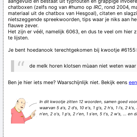
aangevuld en bestaat uit typfouten en grappige invoere
chatboxen (zelfs nog van #humo op
IRC
, rond 2004, m
Ik zit op opgedroogd zaad!
materiaal uit de chatbox van Hesgoal), citaten en slagzi
Bèter eine DJ op verlof dan téén in diene hof ...
nietszeggende spreekwoorden, tips waar je niks aan he
flauwe zever.
als er 2 zeggen dat hij dronken is moet de derde gaan slapen
Het zijn er véél, namelijk 6063, en dus te veel om hier
waar is Patrick?
te lijsten.
keutelscheur - keutelgleuf - kakgat
Je bent hoedanook terechtgekomen bij kwootje #6155:
De windkracht van scheten wordt uitgedrukt in Beaufart
Hoewel het bedrijf verhuisd is naar een nieuw pand, dat vlak
de melk horen klotsen mùaan niet weten waar 
naast een spoorlijn ligt, lukt het de baas niet om de
activiteiten weer op de rails te krijgen... De sukkel.
Ben je hier iets mee? Waarschijnlijk niet. Bekijk eens
een
conntecting
Verknoei je tijd op een nuttige manier!
In dit kwootje zitten 12 woorden, samen goed voo
waarvan 5 a's, 2 d's, 10 e's, 1 g's, 2 h's, 1 i's, 2 k's,
Geej se lèllike voel hod!
n'en, 2 o's, 1 p's, 2 r'en, 1 s'en, 5 t's, 2 w's, ... en 