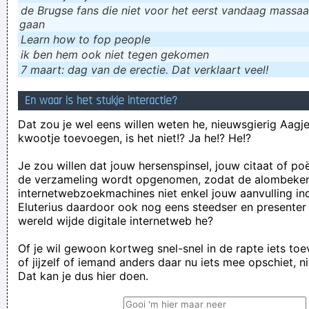
de Brugse fans die niet voor het eerst vandaag massaal
gaan
Learn how to fop people
ik ɓen hem ook niet tegen gekomen
7 maart: dag van de erectie. Dat verklaart veel!
En waar is het stukje interactie?
Dat zou je wel eens willen weten he, nieuwsgierig Aagje!
kwootje toevoegen, is het niet!? Ja he!? He!?
Je zou willen dat jouw hersenspinsel, jouw citaat of po
de verzameling wordt opgenomen, zodat de alombeke
internetwebzoekmachines niet enkel jouw aanvulling in
Eluterius daardoor ook nog eens steedser en presenter
wereld wijde digitale internetweb he?
Of je wil gewoon kortweg snel-snel in de rapte iets to
of jijzelf of iemand anders daar nu iets mee opschiet, n
Dat kan je dus hier doen.