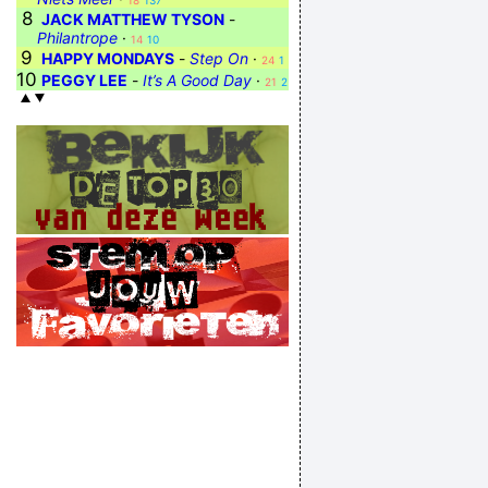
18
137
8
JACK MATTHEW TYSON
-
Philantrope
·
14
10
9
HAPPY MONDAYS
-
Step On
·
24
1
10
PEGGY LEE
-
It’s A Good Day
·
21
2