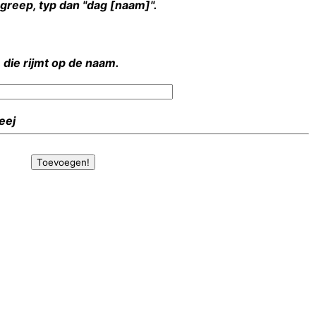
rgreep, typ dan "dag [naam]".
 die rijmt op de naam.
Heej