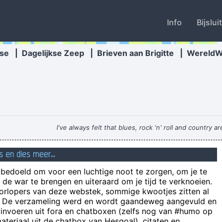
Info
Bijslui
se
|
Dagelijkse Zeep
|
Brieven aan Brigitte
|
Wereld
I've always felt that blues, rock 'n' roll and country a
s en dies meer...
De realiteit 
n bedoeld om voor een luchtige noot te zorgen, om je te
de war te brengen en uiteraard om je tijd te verknoeien.
oorlopers van deze webstek, sommige kwootjes zitten al
e! De verzameling werd en wordt gaandeweg aangevuld en
4 valiums en een rohypnol. Vind je het gek dat de wer
 invoeren uit fora en chatboxen (zelfs nog van #humo op
a is volgens mij zelf gene keeper maar ballenjongen... en zelf daar twij
teriaal uit de chatbox van Hesgoal), citaten en