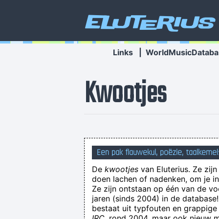
Eluterius
Links
|
WorldMusicDataba
Kwootjes
Een pak flauwekul, poëzie, taalkemel
De
kwootjes
van Eluterius. Ze zij
doen lachen of nadenken, om je in 
Ze zijn ontstaan op één van de v
jaren (sinds 2004) in de databas
bestaat uit typfouten en grappige
ohocla69: AlwaysRSCA d
IRC
, rond 2004, maar ook nieuw ma