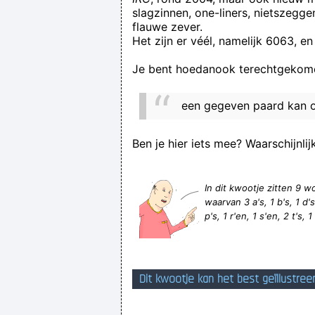
slagzinnen, one-liners, nietszegg
flauwe zever.
Het zijn er véél, namelijk 6063, en
Je bent hoedanook terechtgekome
een gegeven paard kan oo
Een van de aspecten waarov
Ben je hier iets mee? Waarschijnlij
In dit kwootje zitten 9
waarvan 3 a's, 1 b's, 1 d's, 
p's, 1 r'en, 1 s'en, 2 t's, 1
Dit kwootje kan het best geïllustree