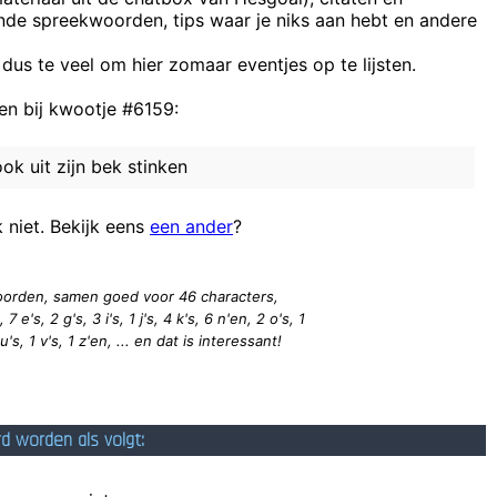
ende spreekwoorden, tips waar je niks aan hebt en andere
Ja, jij doet het helemaal fout en ik maar een heel klein 
Henk is 
 dus te veel om hier zomaar eventjes op te lijsten.
so
n bij kwootje #6159:
Heeft u ooit een multifu
Benzema staat twee
k uit zijn bek stinken
er men minder gerichte informatie vindt, is de vraag naar seksualiteit 
k niet. Bekijk eens
een ander
?
 woorden, samen goed voor 46
characters
,
7 e's, 2 g's, 3 i's, 1 j's, 4 k's, 6 n'en, 2 o's, 1
 u's, 1 v's, 1 z'en, ... en dat is interessant!
rd worden als volgt: