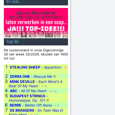
En ook...
Top-30
De tussenstand in onze Eigenzinnige
30 van week 33/2026. Muziek van 1950
tot nu!
1
STEALING SHEEP
-
Apparition
·
23
2
2
ZERRA ONE
-
Rescue Me
3
MINK DEVILLE
-
Each Word‘s A
Beat Of My Heart
·
15
9
4
ABC
-
All Of My Heart
·
28
13
5
BUDAPEST STRINGS
-
Humoresque, Op. 101
6
BERRE
-
Better Off Alone
·
1
3
7
DE BRASSERS
-
En Toen Was Er
Niets Meer
·