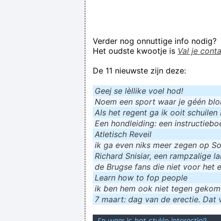
Verder nog onnuttige info nodig?
Het oudste kwootje is
Val je cont
De 11 nieuwste zijn deze:
Geej se lèllike voel hod!
Noem een sport waar je géén blokf
Als het regent ga ik ooit schuilen 
Een hondleiding: een instructieboe
Atletisch Reveil
ik ga even niks meer zegen op Soc
Richard Snisiar, een rampzalige la
de Brugse fans die niet voor het 
Learn how to fop people
ik ɓen hem ook niet tegen geko
7 maart: dag van de erectie. Dat v