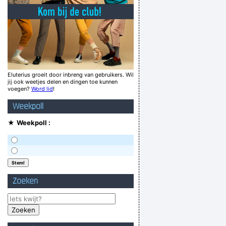
beetje. En daardoor vind ik alles stom aan jou
unne mottige vent, Henk is unne oarige vent
it ik vind haar mooi, maar ze heeft geen zus
nctionele spleetreinigingsborstel gewonnen?
 tot drie weken aan de kant met zijblessure
Eluterius groeit door inbreng van gebruikers. Wil
jij ook weetjes delen en dingen toe kunnen
en intimiteit tijdens en na de geslachtsdaad
voegen?
Word lid
!
viezekontenfestival
Weekpoll
Verknoei je tijd op een nuttige manier!
★
Weekpoll :
Geej se lèllike voel hod!
Zoeken