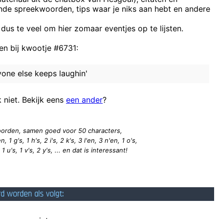
ende spreekwoorden, tips waar je niks aan hebt en andere
klaag, geklaag, complottheoriën, geklaag, insinuaties, geklaag, een gra
The Nobel Prize has just gone to a farmer in Wiltshire!
 dus te veel om hier zomaar eventjes op te lijsten.
Nick and Simon can shinebar ea
n bij kwootje #6731:
ryone else keeps laughin'
I get the joke, I’
een ding is zeker
k niet. Bekijk eens
een ander
?
Tourist: 'excuse me, what does ACK stand for?' Exasperated Native: 'It
 woorden, samen goed voor 50
characters
,
, 1 g's, 1 h's, 2 i's, 2 k's, 3 l'en, 3 n'en, 1 o's,
, 1 u's, 1 v's, 2 y's, ... en dat is interessant!
rd worden als volgt: