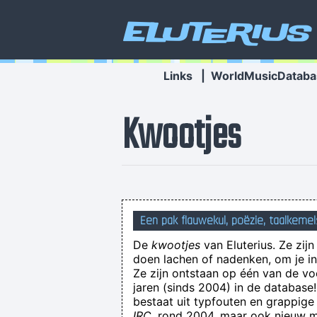
Eluterius
Links
|
WorldMusicDataba
Kwootjes
Een pak flauwekul, poëzie, taalkemel
De
kwootjes
van Eluterius. Ze zij
doen lachen of nadenken, om je in 
Ze zijn ontstaan op één van de v
jaren (sinds 2004) in de databas
Vroeger, toen je op sociale media
bestaat uit typfouten en grappige
IRC
, rond 2004, maar ook nieuw ma