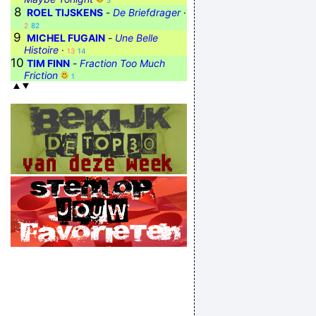
5
8
ROEL TIJSKENS
-
De Briefdrager
·
2
82
9
MICHEL FUGAIN
-
Une Belle
Histoire
·
13
14
10
TIM FINN
-
Fraction Too Much
Friction
1