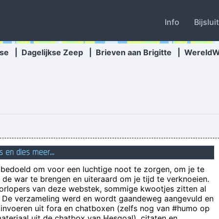
Info
Bijslui
se
|
Dagelijkse Zeep
|
Brieven aan Brigitte
|
Wereld
s en dies meer...
n bedoeld om voor een luchtige noot te zorgen, om je te
Canım benim eline sağlık emeğine sağlık dilerim cok guzel y
de war te brengen en uiteraard om je tijd te verknoeien.
oorlopers van deze webstek, sommige kwootjes zitten al
e! De verzameling werd en wordt gaandeweg aangevuld en
 nog gewoon je mening kon geven zonder dat er zich vrijwel direct iem
 invoeren uit fora en chatboxen (zelfs nog van #humo op
insinueren met de populaire 
teriaal uit de chatbox van Hesgoal), citaten en