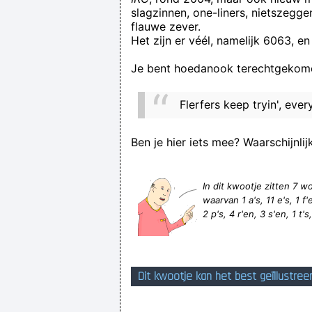
slagzinnen, one-liners, nietszegg
Even een facebook-overzichtje: ge
flauwe zever.
Het zijn er véél, namelijk 6063, en
Je bent hoedanook terechtgekome
Flerfers keep tryin', eve
Ben je hier iets mee? Waarschijnlij
In dit kwootje zitten 7
waarvan 1 a's, 11 e's, 1 f'en
2 p's, 4 r'en, 3 s'en, 1 t's
Dit kwootje kan het best geïllustree