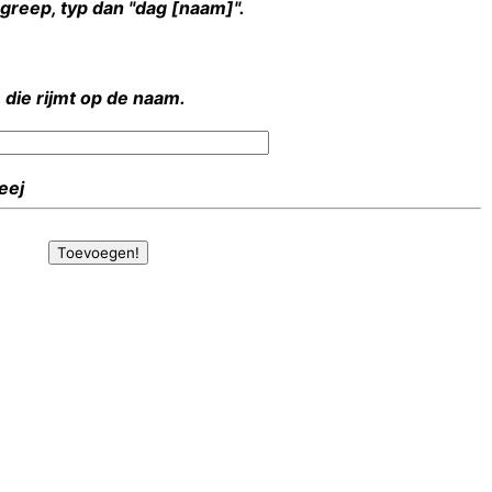
rgreep, typ dan "dag [naam]".
 die rijmt op de naam.
Heej