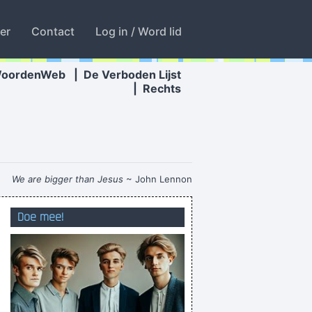
ter
Contact
Log in / Word lid
WoordenWeb
|
De Verboden Lijst
|
Rechts
We are bigger than Jesus
~ John Lennon
beter een kwade buur dan een verre vriend
Doe mee!
wie niet weg is is er nog
erlere gelirsin bıde seslerınızıne bayıldım ya
als je quitte speelt heb je niets gewonnen
and beledigd voelde en begon te schelden en
terminologie zoals "racist" en dergelijke, ...