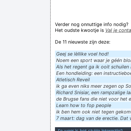
Verder nog onnuttige info nodig?
Het oudste kwootje is
Val je cont
De 11 nieuwste zijn deze:
Geej se lèllike voel hod!
Noem een sport waar je géén blokf
Als het regent ga ik ooit schuilen 
Een hondleiding: een instructieboe
Atletisch Reveil
ik ga even niks meer zegen op Soc
Richard Snisiar, een rampzalige la
de Brugse fans die niet voor het 
Learn how to fop people
ik ɓen hem ook niet tegen geko
7 maart: dag van de erectie. Dat v