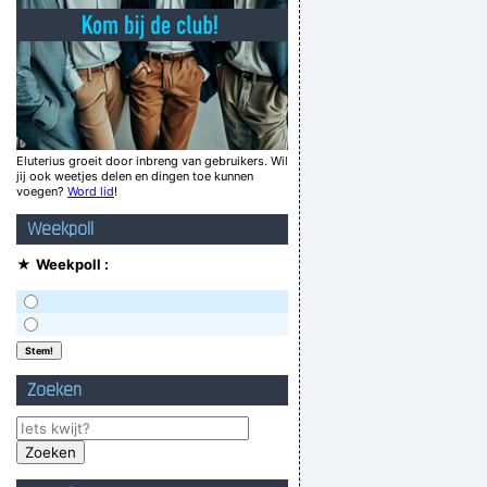
pje (!!!), geklaag, aandachtstekort, geklaag.
 He was found to be put standing in his field
ch other not more outstand? Is that where?
I can be SHIT,MAMA
ich hem in mien boks gescheten
Eluterius groeit door inbreng van gebruikers. Wil
jij ook weetjes delen en dingen toe kunnen
m being the unfunny smartass, leave me alone
voegen?
Word lid
!
 , een olifant schijt meer dan een apotheker.
Weekpoll
's the god damn call signal for the airport!'
★
Weekpoll :
Verknoei je tijd op een nuttige manier!
Geej se lèllike voel hod!
Zoeken