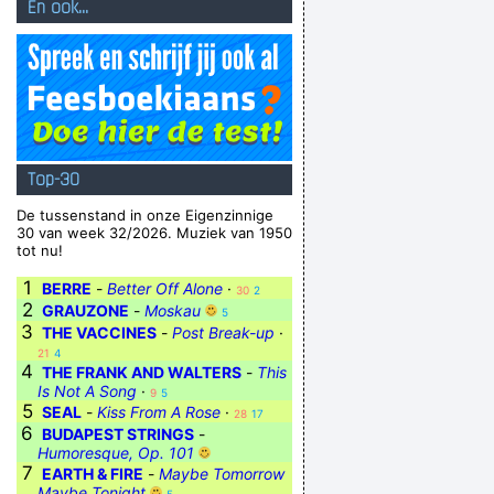
En ook...
Top-30
De tussenstand in onze Eigenzinnige
30 van week 32/2026. Muziek van 1950
tot nu!
1
BERRE
-
Better Off Alone
·
30
2
2
GRAUZONE
-
Moskau
5
3
THE VACCINES
-
Post Break-up
·
21
4
4
THE FRANK AND WALTERS
-
This
Is Not A Song
·
9
5
5
SEAL
-
Kiss From A Rose
·
28
17
6
BUDAPEST STRINGS
-
Humoresque, Op. 101
7
EARTH & FIRE
-
Maybe Tomorrow
Maybe Tonight