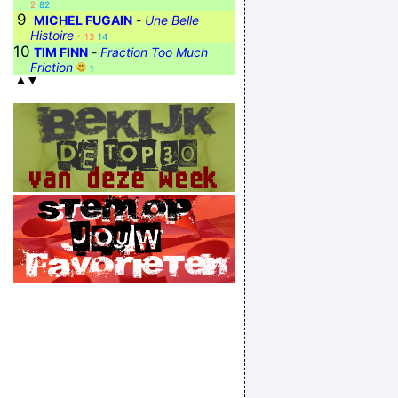
2
82
9
MICHEL FUGAIN
-
Une Belle
Histoire
·
13
14
10
TIM FINN
-
Fraction Too Much
Friction
1