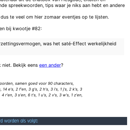
ende spreekwoorden, tips waar je niks aan hebt en andere
Ah. En als ik gewoon direct een fricandel 
 woran auch immer geleckt, wie kann es sein dass man in der letzte Mi
 dus te veel om hier zomaar eventjes op te lijsten.
n bij kwootje #82:
zettingsvermogen, was het saté-Effect werkelijkheid
Ik heb niks met drank, mijn hond is een teef, ik v
Een onverbeterlijke zuiplap zei ooit de wijze woorden
k niet. Bekijk eens
een ander
?
1 woorden, samen goed voor 90
characters
,
 14 e's, 2 f'en, 3 g's, 2 h's, 3 i's, 1 j's, 2 k's, 3
 4 r'en, 3 s'en, 6 t's, 1 u's, 2 v's, 3 w's, 1 z'en,
rd worden als volgt: