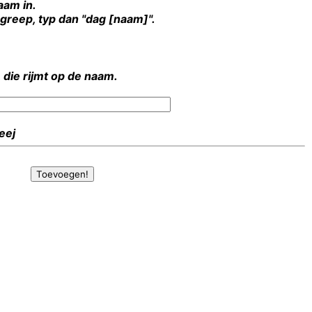
aam in.
rgreep, typ dan "dag [naam]".
 die rijmt op de naam.
Heej