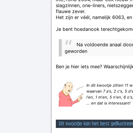
slagzinnen, one-liners, nietszegg
flauwe zever.
am Arsch geleckt, im Arsch geleckt,
Het zijn er véél, namelijk 6063, en
Je bent hoedanook terechtgekome
Na voldoende anaal door
geworden
Ben je hier iets mee? Waarschijnlij
In dit kwootje zitten 1
waarvan 7 a's, 2 c's, 5 d's,
l'en, 1 m'en, 5 n'en, 6 o's,
... en dat is interessant!
Dit kwootje kan het best geïllustree