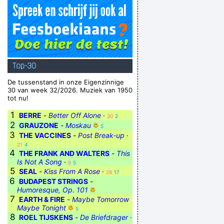
Top-30
De tussenstand in onze Eigenzinnige
30 van week 32/2026. Muziek van 1950
tot nu!
1
BERRE
-
Better Off Alone
·
30
2
2
GRAUZONE
-
Moskau
5
3
THE VACCINES
-
Post Break-up
·
21
4
4
THE FRANK AND WALTERS
-
This
Is Not A Song
·
9
5
5
SEAL
-
Kiss From A Rose
·
28
17
6
BUDAPEST STRINGS
-
Humoresque, Op. 101
7
EARTH & FIRE
-
Maybe Tomorrow
Maybe Tonight
5
8
ROEL TIJSKENS
-
De Briefdrager
·