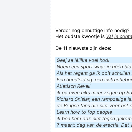
Verder nog onnuttige info nodig?
Het oudste kwootje is
Val je cont
De 11 nieuwste zijn deze:
Geej se lèllike voel hod!
Noem een sport waar je géén blokf
Als het regent ga ik ooit schuilen 
Een hondleiding: een instructieboe
Atletisch Reveil
ik ga even niks meer zegen op Soc
Richard Snisiar, een rampzalige la
de Brugse fans die niet voor het 
Learn how to fop people
ik ɓen hem ook niet tegen geko
7 maart: dag van de erectie. Dat v