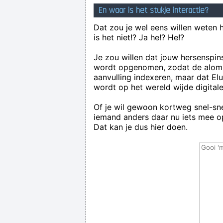
En waar is het stukje interactie?
Dat zou je wel eens willen weten 
is het niet!? Ja he!? He!?
Je zou willen dat jouw hersenspin
wordt opgenomen, zodat de alom
aanvulling indexeren, maar dat El
wordt op het wereld wijde digital
Of je wil gewoon kortweg snel-snel
iemand anders daar nu iets mee op
Dat kan je dus hier doen.