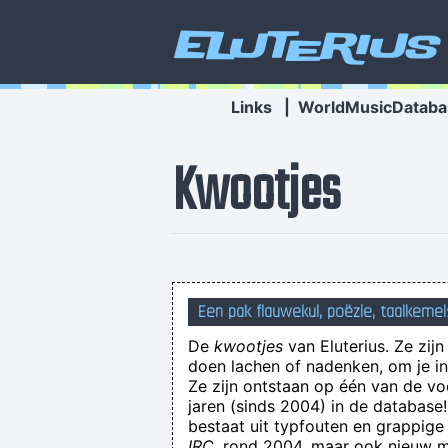
Eluterius
Links
|
WorldMusicDataba
Kwootjes
Een pak flauwekul, poëzie, taalkemel
De
kwootjes
van Eluterius. Ze zij
image We informeren h
doen lachen of nadenken, om je in 
Dagelijks iedereen tegen hun ge
Ze zijn ontstaan op één van de v
jaren (sinds 2004) in de databas
bestaat uit typfouten en grappige
IRC
, rond 2004, maar ook nieuw ma