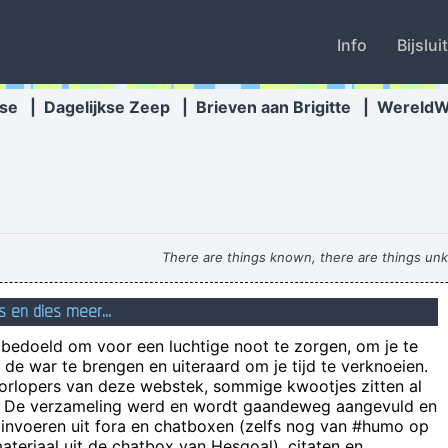
Info
Bijslui
se
|
Dagelijkse Zeep
|
Brieven aan Brigitte
|
Wereld
There are things known, there are things un
s en dies meer...
Pandora's Bog: een publiek toilet met het deksel na
n bedoeld om voor een luchtige noot te zorgen, om je te
ierbij dat we een adresbevestiging nodig hebben om de pakketverzen
de war te brengen en uiteraard om je tijd te verknoeien.
weten willen schoppen want vlees is moord en uit den boze. Lang leve 
oorlopers van deze webstek, sommige kwootjes zitten al
e! De verzameling werd en wordt gaandeweg aangevuld en
offer
 invoeren uit fora en chatboxen (zelfs nog van #humo op
teriaal uit de chatbox van Hesgoal), citaten en