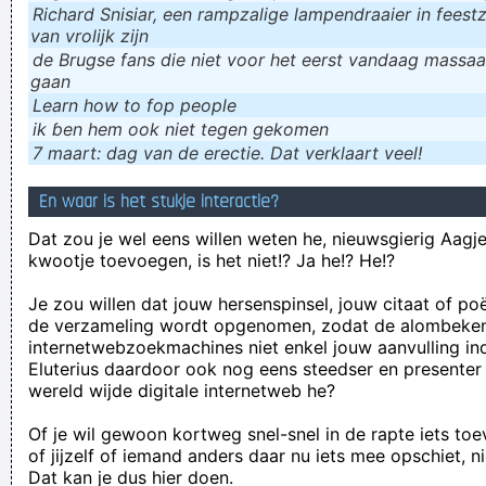
Richard Snisiar, een rampzalige lampendraaier in feestz
van vrolijk zijn
de Brugse fans die niet voor het eerst vandaag massaal
gaan
Learn how to fop people
ik ɓen hem ook niet tegen gekomen
7 maart: dag van de erectie. Dat verklaart veel!
En waar is het stukje interactie?
Dat zou je wel eens willen weten he, nieuwsgierig Aagje!
kwootje toevoegen, is het niet!? Ja he!? He!?
Je zou willen dat jouw hersenspinsel, jouw citaat of po
de verzameling wordt opgenomen, zodat de alombeke
internetwebzoekmachines niet enkel jouw aanvulling in
Eluterius daardoor ook nog eens steedser en presenter
wereld wijde digitale internetweb he?
Of je wil gewoon kortweg snel-snel in de rapte iets to
of jijzelf of iemand anders daar nu iets mee opschiet, n
Dat kan je dus hier doen.