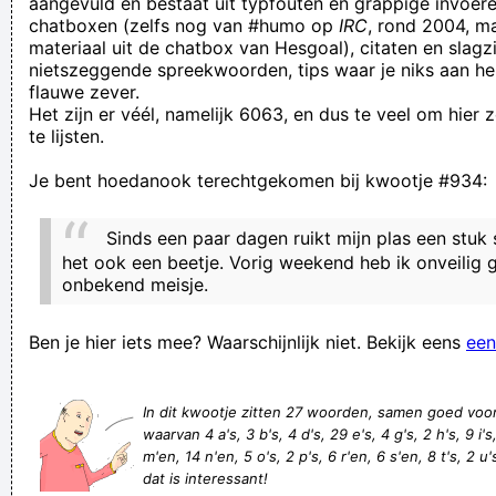
aangevuld en bestaat uit typfouten en grappige invoere
chatboxen (zelfs nog van #humo op
IRC
, rond 2004, m
gezicht strompelt hij over de stoep.
materiaal uit de chatbox van Hesgoal), citaten en slagzi
Australian hat She was thc wa HE WORE A TOOTH FROM
nietszeggende spreekwoorden, tips waar je niks aan he
flauwe zever.
AND WE WILL GET YOU OUT OF HERE IN
Het zijn er véél, namelijk 6063, en dus te veel om hier
waar rook is kan worst zijn
te lijsten.
Prof. Drs. Sergov Barinek Bastian Klemonzrud Jormeidt
Je bent hoedanook terechtgekomen bij kwootje #934:
Allochtre
Meester, kan jij van ons een selfie maken?
Sinds een paar dagen ruikt mijn plas een stuk 
|⬤/| [!!ii] |⬤/| ✓ıNㄚ└
het ook een beetje. Vorig weekend heb ik onveilig
onbekend meisje.
Zoveelste oorlogje over Achelse tennisclub: ex-
partijtjesgenoot beschimpt schimpen van ‘sport’
Ben je hier iets mee? Waarschijnlijk niet. Bekijk eens
een
Gent komt op de valreep nog langszijk. Dompi vindt het
hoofd van Plantsoen en die kopt de bal
In dit kwootje zitten 27 woorden, samen goed voo
Een ouwe moet op een fiets leren rijden he
waarvan 4 a's, 3 b's, 4 d's, 29 e's, 4 g's, 2 h's, 9 i's, 
m'en, 14 n'en, 5 o's, 2 p's, 6 r'en, 6 s'en, 8 t's, 2 u's
Stop jij bij het vegen pas als alles weg is of is een bepaald
dat is interessant!
percentage genoeg?