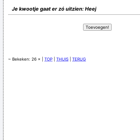
Je kwootje gaat er zó uitzien: Heej
~ Bekeken: 26 × |
TOP
|
THUIS
|
TERUG