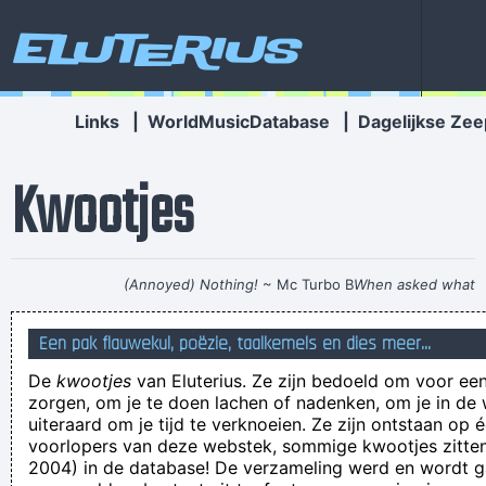
Eluterius
Links
|
WorldMusicDatabase
|
Dagelijkse Zee
Kwootjes
(Annoyed) Nothing!
~ Mc Turbo B
When asked what
happened in that bar he went to, where gay men had
Een pak flauwekul, poëzie, taalkemels en dies meer...
squeezed his butt
...
De
kwootjes
van Eluterius. Ze zijn bedoeld om voor een
Scheten laten tijdens seks, tien tips
zorgen, om je te doen lachen of nadenken, om je in de
Laat je scheten LUID!!
uiteraard om je tijd te verknoeien. Ze zijn ontstaan op 
voorlopers van deze webstek, sommige kwootjes zitten 
het beste paard laat wel eens iets vallen
2004) in de database! De verzameling werd en wordt
Anthony voelt zich mottig. Slenterend en met een bleek