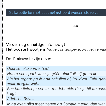
Verknoei je tijd op een nuttige manier!
Dit kwootje kan het best geïllustreerd worden als volgt:
Geej se lèllike voel hod!
niets
Verder nog onnuttige info nodig?
Het oudste kwootje is
Val je contactpersoon niet te vaa
De 11 nieuwste zijn deze:
Geej se lèllike voel hod!
Noem een sport waar je géén blokfluit bij gebruikt
Als het regent ga ik ooit schuilen bij kruidvat. Echt gezel
maar drogist wel..
Een hondleiding: een instructieboekje dat je bij de aan
krijgt
Atletisch Reveil
ik ga even niks meer zegen op Sociale media. dan wet ju