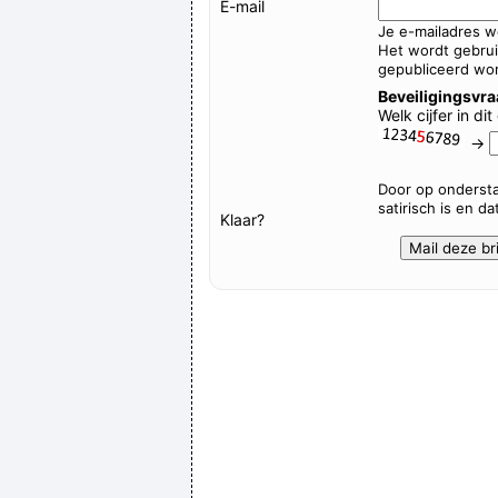
E-mail
Je e-mailadres 
Het wordt gebrui
gepubliceerd wor
Beveiligingsvr
Welk cijfer in di
→
Door op ondersta
satirisch is en d
Klaar?