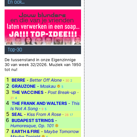
En ook...
Top-30
De tussenstand in onze Eigenzinnige
30 van week 32/2026. Muziek van 1950
tot nu!
1
BERRE
-
Better Off Alone
·
30
2
2
GRAUZONE
-
Moskau
5
3
THE VACCINES
-
Post Break-up
·
21
4
4
THE FRANK AND WALTERS
-
This
Is Not A Song
·
9
5
5
SEAL
-
Kiss From A Rose
·
28
17
6
BUDAPEST STRINGS
-
Humoresque, Op. 101
7
EARTH & FIRE
-
Maybe Tomorrow
Maybe Tonight