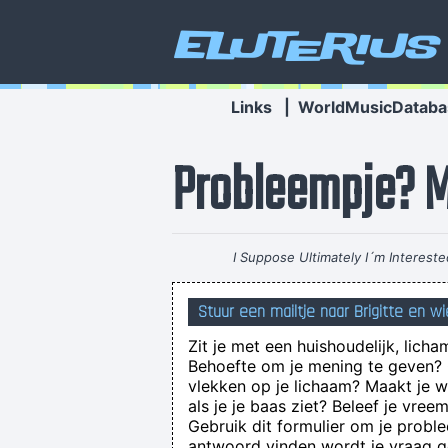
Eluterius
Links
|
WorldMusicDataba
Probleempje? Ma
I Suppose Ultimately I´m Interest
Stuur een mailtje naar Brigitte en w
Zit je met een huishoudelijk, licha
Behoefte om je mening te geven? O
vlekken op je lichaam? Maakt je 
als je je baas ziet? Beleef je vre
Gebruik dit formulier om je probl
antwoord vinden wordt je vraag ge