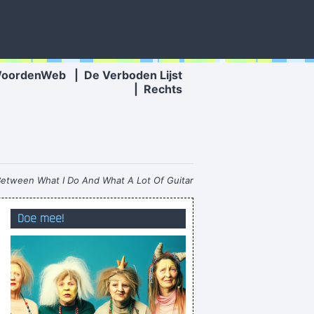
WoordenWeb
|
De Verboden Lijst
|
Rechts
 Between What I Do And What A Lot Of Guitar
Heroes Do
~ The Edge
Doe mee!
Technimasnimasters
een sweet ik tampons uit, stola
Hello, tit boy!
e groen-zwaften werden met zorg ge kozen
ermit a female to catch a glimpse of your dick