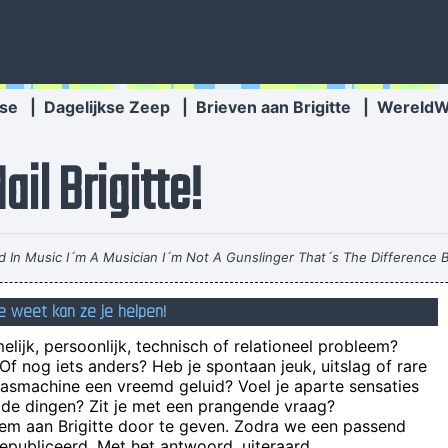
se
|
Dagelijkse Zeep
|
Brieven aan Brigitte
|
Wereld
il Brigitte!
ed In Music I´m A Musician I´m Not A Gunslinger That´s The Difference
ie weet kan ze je helpen!
melijk, persoonlijk, technisch of relationeel probleem?
f nog iets anders? Heb je spontaan jeuk, uitslag of rare
wasmachine een vreemd geluid? Voel je aparte sensaties
emde dingen? Zit je met een prangende vraag?
De negentien kompetitiewedstrijden die Musonda meespeelde met d
eem aan Brigitte door te geven. Zodra we een passend
A pair of short loose fitting shorts which will p
publiceerd. Met het antwoord, uiteraard.