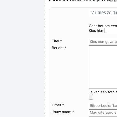
Vul alles zo dui
Hallo vrienden! We zijn in een haa
Gaat het om een
Kies hier
Titel *
Bericht *
Je kan een foto t
Groet *
Jouw naam *