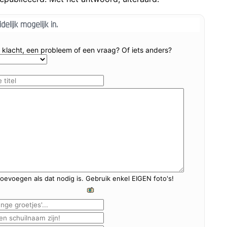
Je voelt pas
delijk mogelijk in.
st om u te behagen met premium kortingen voor een grote aanvulling va
Wie is er zo vriendelijk geweest om 2 zakjes met 
 klacht, een probleem of een vraag? Of iets anders?
I have just sunk to a brand new 
"ik dacht da gij naar Frankrijk verhuisd waa
oevoegen als dat nodig is. Gebruik enkel EIGEN foto's!