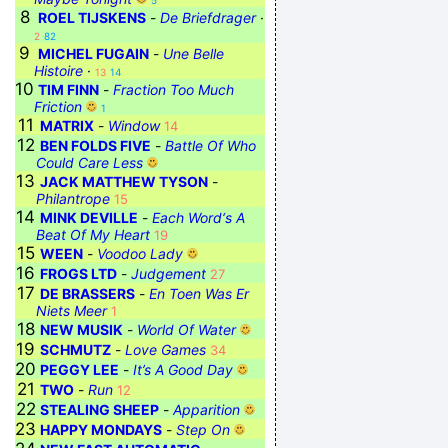
5
8
ROEL TIJSKENS
-
De Briefdrager
·
2
82
9
MICHEL FUGAIN
-
Une Belle
Histoire
·
13
14
10
TIM FINN
-
Fraction Too Much
Friction
1
11
MATRIX
-
Window
14
12
BEN FOLDS FIVE
-
Battle Of Who
Could Care Less
13
JACK MATTHEW TYSON
-
Philantrope
15
14
MINK DEVILLE
-
Each Word‘s A
Beat Of My Heart
19
15
WEEN
-
Voodoo Lady
16
FROGS LTD
-
Judgement
27
17
DE BRASSERS
-
En Toen Was Er
Niets Meer
1
18
NEW MUSIK
-
World Of Water
19
SCHMUTZ
-
Love Games
34
20
PEGGY LEE
-
It’s A Good Day
21
TWO
-
Run
12
22
STEALING SHEEP
-
Apparition
23
HAPPY MONDAYS
-
Step On