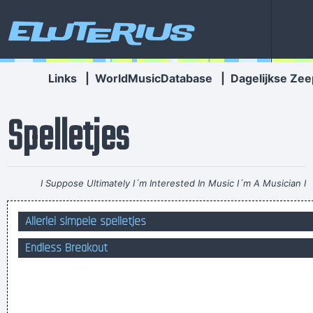
Eluterius
Links
|
WorldMusicDatabase
|
Dagelijkse Zee
Spelletjes
I Suppose Ultimately I´m Interested In Music I´m A Musician I
´m Not A Gunslinger That´s The Difference Between What I
Allerlei simpele spelletjes
Do And What A Lot Of Guitar Heroes Do
~ The Edge
Endless Breakout
Thanks, my grandma didn’t stand a chance
het is steeds weer een bloedige bedoening als men strueert!
STVV: the tables have turned inderdaad! 360°!
bier goed al goed