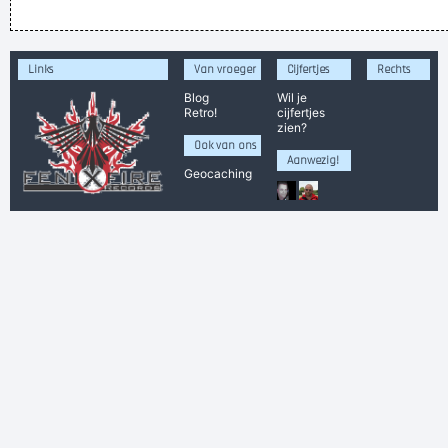
wie aan de weg timmert heeft veel spijkers nodig
*stommelgerommeldebommel* heui hoow ho! Wat is dat? Wat
Links
Van vroeger
Cijfertjes
Rechts
kan dat zijn?
Blog
Wil je
Retro!
cijfertjes
Wanneer is de ophaling van zonnepanelen? Ik zie dat niet
zien?
staan op de afvalkalender.
Ook van ons
Aanwezig!
ICH WEISS NICHT? ICH HAB´ KEINE AHNUS
Geocaching
Mannen zijn beter in staand plassen, en vrouwen zijn dan
weer beter in zitten zeiken
de meeste van deze kwootjes slaan nergens op maar dat
moét ook niet!
I have forgissed me
De lampenhandelaar werd opgelicht
Ik word ongemakkelijk als ik bepaalde mensen van dichtbij zie
Verknoei je tijd op een nuttige manier!
Geej se lèllike voel hod!