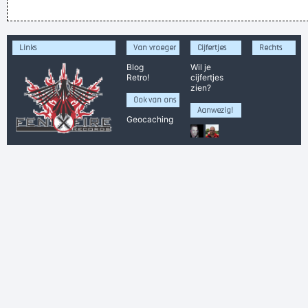
mannen zieker. Tom waas boes jonguh
The koop: Zittend hondje. Staand.
Links
Van vroeger
Cijfertjes
Rechts
Als Trump zijn kop een WC was ging ik in het veld schijten .
Blog
Wil je
Retro!
cijfertjes
victor bonifacebook
zien?
Allemaal goed en wel met dat nieuwjaar vieren, maar om
Ook van ons
Aanwezig!
00:43 al TWEE KEER zijn gaan kakken, dat is toch euhm...
Geocaching
apart.
ich stehe auf dem Schlauch
dat is een motortje waar je op kunt rijden met drie wielen.
ook wel met vier en je mag er niet mee oe wegp de openbar
Dennis Overbaks, een ex-New-Waver die destijds mensen
voor 'mascaranicht' uitschold, is nog steeds van mening dat
je alles MacGyvergewijs met een zakmes kan herstellen
wie niet slim is moet dom blijven
Bart geeft de koe een LEL!