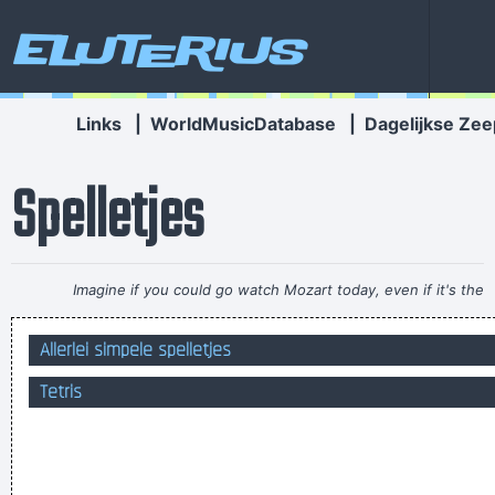
Eluterius
Links
|
WorldMusicDatabase
|
Dagelijkse Zee
Spelletjes
Imagine if you could go watch Mozart today, even if it's the
last, crappiest show he ever played. What a thrill that would
Allerlei simpele spelletjes
be.
~ Roger Daltrey
Tetris
As ‘cool’ as it is to imagine that the ants have some level of
sentience that will allow for altruistic behavior, it’s just not
possible.
Héét ter mich toch eine inne wasbak geshiete biej de