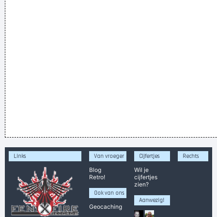
Links
Van vroeger
Cijfertjes
Rechts
Blog
Wil je
Retro!
cijfertjes
zien?
Ook van ons
Aanwezig!
Geocaching