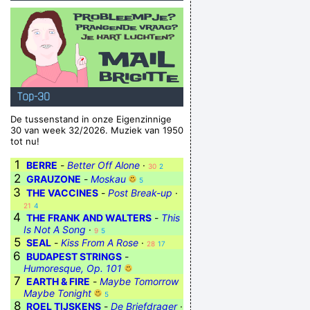
Top-30
De tussenstand in onze Eigenzinnige
30 van week 32/2026. Muziek van 1950
tot nu!
1
BERRE
-
Better Off Alone
·
30
2
2
GRAUZONE
-
Moskau
5
3
THE VACCINES
-
Post Break-up
·
21
4
4
THE FRANK AND WALTERS
-
This
Is Not A Song
·
9
5
5
SEAL
-
Kiss From A Rose
·
28
17
6
BUDAPEST STRINGS
-
Humoresque, Op. 101
7
EARTH & FIRE
-
Maybe Tomorrow
Maybe Tonight
5
8
ROEL TIJSKENS
-
De Briefdrager
·