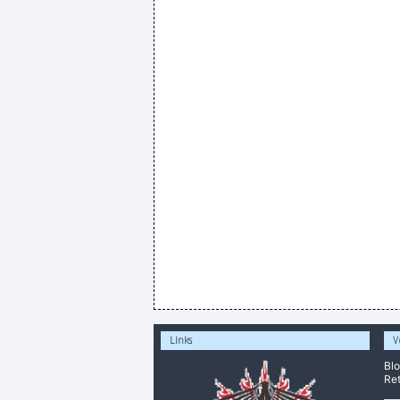
Links
V
Bl
Ret