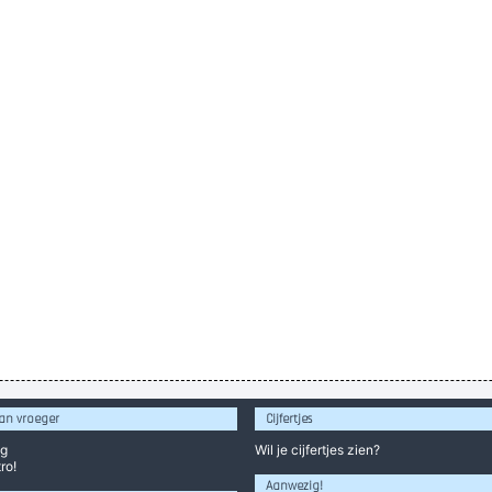
an vroeger
Cijfertjes
og
Wil je
cijfertjes
zien?
ro!
Aanwezig!