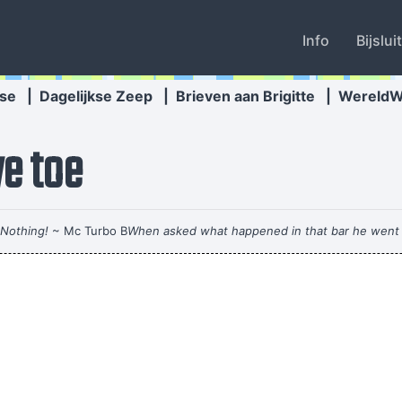
Info
Bijslui
se
|
Dagelijkse Zeep
|
Brieven aan Brigitte
|
Wereld
e toe
Nothing!
~ Mc Turbo B
When asked what happened in that bar he went 
Heej mevrouw ik la
ders kont afvegen, zonder diens expliciete, door een magistraat bevest
 viel zu saufen, dass das komplette Wochenende danach auf dem Teppic