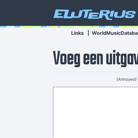
Eluterius
Links
|
WorldMusicDataba
Voeg een uitgav
(Annoyed) 
MAG je eigenlijk wel iemand an
Wer hat Bock, donnerstags schon so