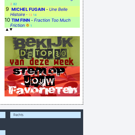
2
82
9
MICHEL FUGAIN
-
Une Belle
Histoire
·
13
14
10
TIM FINN
-
Fraction Too Much
Friction
1
Rechts