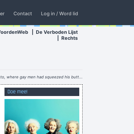
ter
Contact
Log in / Word lid
WoordenWeb
|
De Verboden Lijst
|
Rechts
to, where gay men had squeezed his butt
...
Stop eens met waaien seg!
Doe mee!
WIJ WILLEN DAT TOINE,
Tongzoenen met jezelf, kan dat?
at je staan in de kou! Heej ja heej ja hooow!
igde, en officieel vastgelegde toestemming?
h im Bad verbracht wird? Wir sind am Start