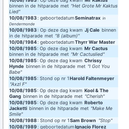
10/08/
1983
: Op deze dag kwam
Mr Kaktus
binnen in de
hitparade
met
"Het Grote Mr Kaktus
Lied"
10/08/
1983
: geboortedatum
Seminatrax
in
Dendermonde
10/08/
1983
: Op deze dag kwam
Jj Cale
binnen
in de
hitparade
met
"8 (album)"
10/08/
1984
: geboortedatum
Thyrr War Master
10/08/
1985
: Op deze dag kwam
Mr Cactus
binnen in de
hitparade
met
"Mr Cactuslied"
10/08/
1985
: Op deze dag kwam
Chrissy
Hynde
binnen in de
hitparade
met
"I Got You
Babe"
10/08/
1985
: Stond op nr 1
Harold Faltenmeyer
"Axzl F"
10/08/
1985
: Op deze dag kwam
Kool & The
Gang
binnen in de
hitparade
met
"Cherish"
10/08/
1985
: Op deze dag kwam
Roberto
Jacketti
binnen in de
hitparade
met
"Make Me
Smile"
10/08/
1988
: Stond op nr 1
Sam Brown
"Stop"
10/08/
1989
: geboortedatum
Ignacio Florez