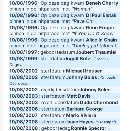
10/08/
1996
: Op deze dag kwam
Beneh Cherry
binnen in de
hitparade
met
"Woman"
10/08/
1996
: Op deze dag kwam
Dl Paul Elstak
binnen in de
hitparade
met
"Rave On"
10/08/
1996
: Op deze dag kwam
Rene Froger
binnen in de
hitparade
met
"If You Don’t Know"
10/08/
1996
: Op deze dag kwam
Alice In Chain
binnen in de
hitparade
met
"Unplugged (album)"
10/08/
1997
: geboortedatum
Joubert Thaumiel
10/08/
1999
: sterfdatum
Ingolf Butz
.
Oorzaak:
Ongeval
10/08/
2002
: sterfdatum
Michael Houser
10/08/
2002
: sterfdatum
Johnny Boles
.
Oorzaak:
Overdosis
10/08/
2002
: overlijdensdatum
Johnny Boles
10/08/
2003
: sterfdatum
Matt Davis
10/08/
2003
: overlijdensdatum
Dudu Chermond
10/08/
2006
: sterfdatum
Barbara George
10/08/
2007
: sterfdatum
Mario Riviera
10/08/
2008
: sterfdatum
Isaac Hayes
in Memphis
10/08/
2008
: geboortedag
Ronnie Spector
in