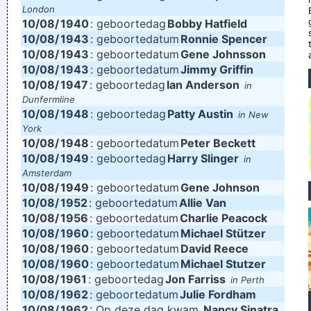
London
~
Decca Recording Company rejecting the Beatles, 1962
...
10/08/
1940
: geboortedag
Bobby Hatfield
10/08/
1943
I just do what I do. I like to make music
: geboortedatum
Ronnie Spencer
~ Neil Young
10/08/
1943
: geboortedatum
Gene Johnsson
Ask Yourself: Have You Been Kind Today? Make Kindness
10/08/
1943
: geboortedatum
Jimmy Griffin
Your Daily Modus Operandi And Change Your World
~ Annie
10/08/
1947
: geboortedag
Ian Anderson
in
Dunfermline
Lennox
10/08/
1948
: geboortedag
Patty Austin
in New
... Just as Jesus created wine from water, we humans are
York
10/08/
capable on transmuting emotion into music..
1948
: geboortedatum
Peter Beckett
~ Carlos Santana
10/08/
1949
: geboortedag
Harry Slinger
in
Music is your own experience, your own thoughts, your
Amsterdam
wisdom. If you don't live it, it won't come out of your horn.
10/08/
1949
: geboortedatum
Gene Johnson
10/08/
1952
: geboortedatum
Allie Van
They teach you there's a boundary line to music. But, man,
10/08/
1956
: geboortedatum
Charlie Peacock
there's no boundary line to art.
~ Charlie Parker
10/08/
1960
: geboortedatum
Michael Stützer
Vrouwen moeten luisteren en doen wat ik zeg. Zij moeten
10/08/
1960
: geboortedatum
David Reece
10/08/
1960
: geboortedatum
Michael Stutzer
vooral niet zeuren
~ Kanye West
10/08/
1961
: geboortedag
Jon Farriss
in Perth
(Annoyed) Nothing!
~ Mc Turbo B
When asked what
10/08/
1962
: geboortedatum
Julie Fordham
10/08/
1962
happened in that bar he went to, where gay men had
: Op deze dag kwam
Nancy Sinatra