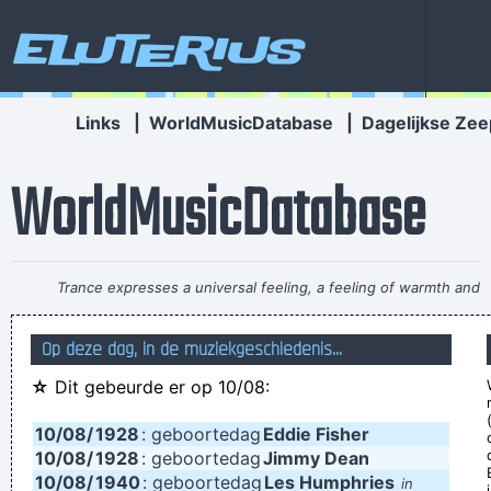
Eluterius
Links
|
WorldMusicDatabase
|
Dagelijkse Zee
WorldMusicDatabase
Trance expresses a universal feeling, a feeling of warmth and
freedom. That’s why people lift their hands while dancing. For
Op deze dag, in de muziekgeschiedenis...
some reason the Netherlands have some artists who express
☆
Dit gebeurde er op 10/08:
that feeling, but actually it’s the Belgians who deserve all the
credit. You guys smoothed the path for us years ago.
~
10/08/
1928
: geboortedag
Eddie Fisher
Armin Van Buuren
10/08/
1928
: geboortedag
Jimmy Dean
10/08/
1940
: geboortedag
Les Humphries
in
We don't like their sound, and guitar music is on the way out