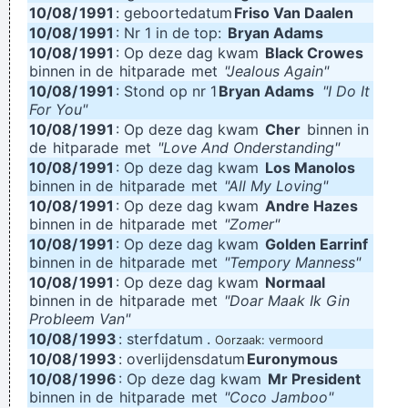
10/08/
1991
: geboortedatum
Friso Van Daalen
10/08/
1991
: Nr 1 in de top:
Bryan Adams
10/08/
1991
: Op deze dag kwam
Black Crowes
binnen in de
hitparade
met
"Jealous Again"
10/08/
1991
: Stond op nr 1
Bryan Adams
"I Do It
For You"
10/08/
1991
: Op deze dag kwam
Cher
binnen in
de
hitparade
met
"Love And Onderstanding"
10/08/
1991
: Op deze dag kwam
Los Manolos
binnen in de
hitparade
met
"All My Loving"
10/08/
1991
: Op deze dag kwam
Andre Hazes
binnen in de
hitparade
met
"Zomer"
10/08/
1991
: Op deze dag kwam
Golden Earrinf
binnen in de
hitparade
met
"Tempory Manness"
10/08/
1991
: Op deze dag kwam
Normaal
binnen in de
hitparade
met
"Doar Maak Ik Gin
Probleem Van"
10/08/
1993
: sterfdatum
.
Oorzaak: vermoord
10/08/
1993
: overlijdensdatum
Euronymous
10/08/
1996
: Op deze dag kwam
Mr President
binnen in de
hitparade
met
"Coco Jamboo"