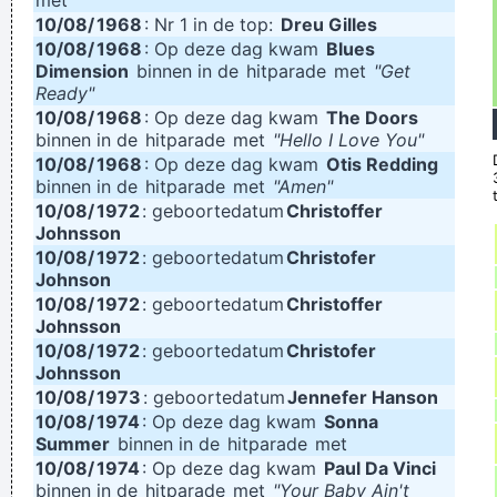
met
10/08/
1968
: Nr 1 in de top:
Dreu Gilles
it´s love; when I say it´s math, she says it´s tap dancing.
~
10/08/
1968
: Op deze dag kwam
Blues
Kristin Hersh
Dimension
binnen in de
hitparade
met
"Get
Ready"
10/08/
1968
: Op deze dag kwam
The Doors
binnen in de
hitparade
met
"Hello I Love You"
10/08/
1968
: Op deze dag kwam
Otis Redding
binnen in de
hitparade
met
"Amen"
10/08/
1972
: geboortedatum
Christoffer
Johnsson
10/08/
1972
: geboortedatum
Christofer
Johnson
10/08/
1972
: geboortedatum
Christoffer
Johnsson
10/08/
1972
: geboortedatum
Christofer
Johnsson
10/08/
1973
: geboortedatum
Jennefer Hanson
10/08/
1974
: Op deze dag kwam
Sonna
Summer
binnen in de
hitparade
met
10/08/
1974
: Op deze dag kwam
Paul Da Vinci
binnen in de
hitparade
met
"Your Baby Ain't