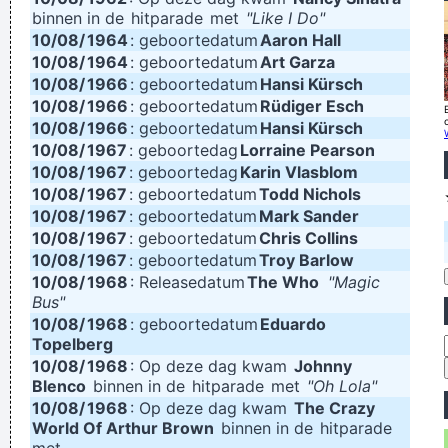
binnen in de
hitparade
met
"Like I Do"
squeezed his butt
...
10/08/
1964
: geboortedatum
Aaron Hall
I´m a tidy sort of bloke I don´t like chaos. I kept records in
10/08/
1964
: geboortedatum
Art Garza
10/08/
1966
: geboortedatum
Hansi Kürsch
the record rack, tea in the tea caddy, and pot in the pot box
10/08/
1966
: geboortedatum
Rüdiger Esch
~ George Harrison
10/08/
1966
: geboortedatum
Hansi Kürsch
I think pop music has done more for oral intercourse than
10/08/
1967
: geboortedag
Lorraine Pearson
10/08/
1967
: geboortedag
Karin Vlasblom
anything else that ever happened, and vice versa.
~ Frank
10/08/
1967
: geboortedatum
Todd Nichols
Zappa
10/08/
1967
: geboortedatum
Mark Sander
10/08/
Don't play what's there, play what's not there.
1967
: geboortedatum
Chris Collins
~ Miles Davis
10/08/
1967
: geboortedatum
Troy Barlow
Coldplay are just four friends trying to make great music
~
10/08/
1968
: Releasedatum
The Who
"Magic
Will Champion
Bus"
10/08/
1968
: geboortedatum
Eduardo
Marilyn Manson has a woman´s name and wears makeup.
Topelberg
How original.
~ Alice Cooper
10/08/
1968
: Op deze dag kwam
Johnny
Blenco
binnen in de
hitparade
met
"Oh Lola"
I think I am a child. Everything blows my mind.
~ Marc Bolan
10/08/
1968
: Op deze dag kwam
The Crazy
Betty sings about starlight and champagne. I sing about dead
World Of Arthur Brown
binnen in de
hitparade
rabbits and blow jobs. When I say music is violence, she says