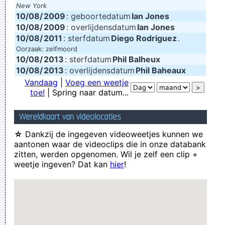
New York
10/08/
2009
: geboortedatum
Ian Jones
10/08/
2009
: overlijdensdatum
Ian Jones
10/08/
2011
: sterfdatum
Diego Rodriguez
.
Oorzaak: zelfmoord
10/08/
2013
: sterfdatum
Phil Balheux
10/08/
2013
: overlijdensdatum
Phil Baheaux
Vandaag
|
Voeg een weetje
toe!
| Spring naar datum...
Wereldkaart van videolocaties
☆
Dankzij de ingegeven videoweetjes kunnen we
aantonen waar de videoclips die in onze databank
zitten, werden opgenomen. Wil je zelf een clip +
weetje ingeven? Dat kan
hier
!