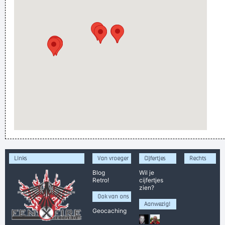
Links
Van vroeger
Cijfertjes
Rechts
Blog
Wil je
Retro!
cijfertjes
zien?
Ook van ons
Aanwezig!
Geocaching