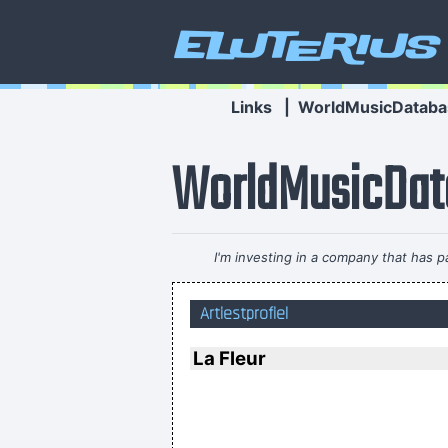
Eluterius
Links
|
WorldMusicDataba
WorldMusicDat
I'm investing in a company that has 
Artiestprofiel
There are m
La Fleur
... 
I can spot empty flattery and k