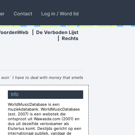
ter
Contact
Log in / Word lid
WoordenWeb
|
De Verboden Lijst
|
Rechts
e won´ t have to deal with money that smells
funny
~ Moby
Info
Waar zijn die handen!?
~ Regi Penxten
WorldMusicDatabase is een
ng we'd all love one another.
~ Frank Zappa
muziekdatabank. WorldMusicDatabase
uting emotion into music..
~ Carlos Santana
(est. 2007) is een webstek die
ontsproot uit Wawasda.com (2001) en
d be a good George Harrison.
~ Noel Gallagher
dus uit dezelfde verloskamer als
Eluterius komt. Destijds gericht op een
or disapproval that means anything.
~ Agneta
internationaal publiek, vandaar de