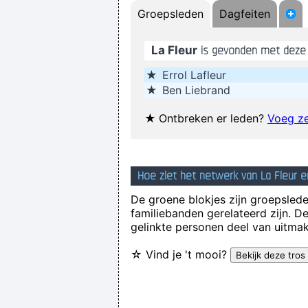
Groepsleden
Dagfeiten
I´m a tidy sort of blok
La Fleur
is gevonden met deze
★
Errol Lafleur
★
Ben Liebrand
★
Ontbreken er leden?
Voeg ze
Drugs Are A Waste Of Time The
Hoe ziet het netwerk van La Fleur e
If this word "music" is sacred and 
De groene blokjes zijn groepsleden
familiebanden gerelateerd zijn. D
Betty sings about starlight and 
gelinkte personen deel van uitmak
☆ Vind je 't mooi?