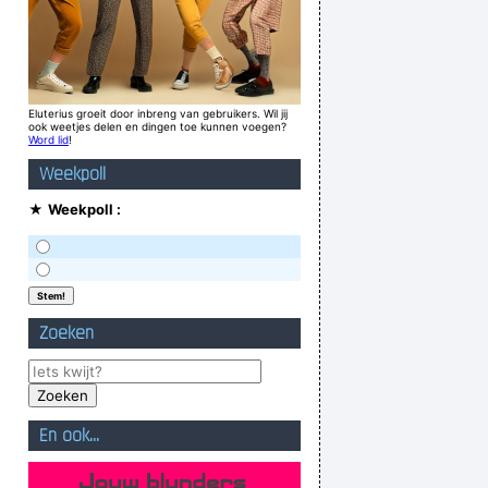
Eluterius groeit door inbreng van gebruikers. Wil jij
ook weetjes delen en dingen toe kunnen voegen?
Word lid
!
Weekpoll
★
Weekpoll :
Zoeken
En ook...