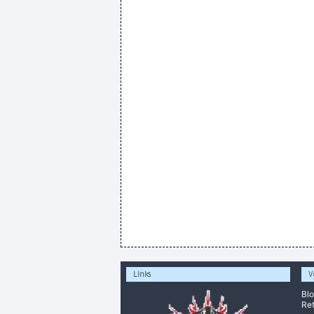
Links
V
Bl
Ret