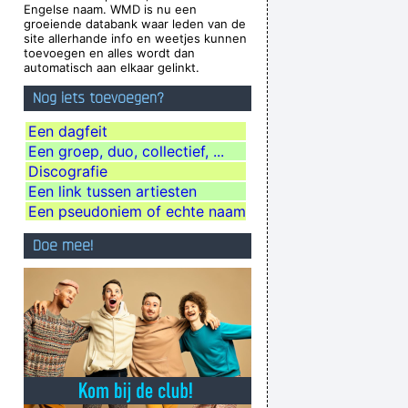
Engelse naam. WMD is nu een
Fältskog
groeiende databank waar leden van de
site allerhande info en weetjes kunnen
dy, and pot in the pot box
~ George Harrison
toevoegen en alles wordt dan
automatisch aan elkaar gelinkt.
aly
during a live performance of "Christian"
...
Nog iets toevoegen?
xcuse me while I kiss the sky
~ Jimi Hendrix
uck do you think you´ re doing?
~ Madonna
Een dagfeit
Een groep, duo, collectief, ...
 In my life you don't have to.
~ Elvis Presley
Discografie
es Along With With Your Self Esteem
~ Kurt
Een link tussen artiesten
Cobain
Een pseudoniem of echte naam
stitute a more meaningful term: organization
Doe mee!
of sound.
~ John Cage
violence, she says it´s love; when I say it´s
h, she says it´s tap dancing.
~ Kristin Hersh
Zij moeten vooral niet zeuren
~ Kanye West