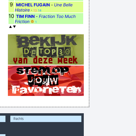
9
MICHEL FUGAIN
-
Une Belle
Histoire
·
13
14
10
TIM FINN
-
Fraction Too Much
Friction
1
Rechts