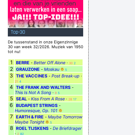
Top-30
De tussenstand in onze Eigenzinnige
30 van week 32/2026. Muziek van 1950
tot nu!
1
BERRE
-
Better Off Alone
·
30
2
2
GRAUZONE
-
Moskau
5
3
THE VACCINES
-
Post Break-up
·
21
4
4
THE FRANK AND WALTERS
-
This Is Not A Song
·
9
5
5
SEAL
-
Kiss From A Rose
·
28
17
6
BUDAPEST STRINGS
-
Humoresque, Op. 101
7
EARTH & FIRE
-
Maybe Tomorrow
Maybe Tonight
5
8
ROEL TIJSKENS
-
De Briefdrager
·
2
82