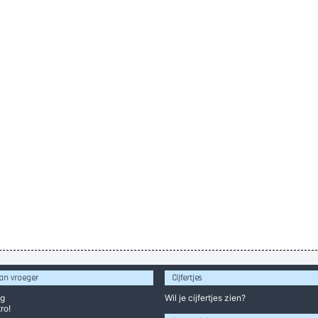
an vroeger
Cijfertjes
og
Wil je
cijfertjes
zien?
ro!