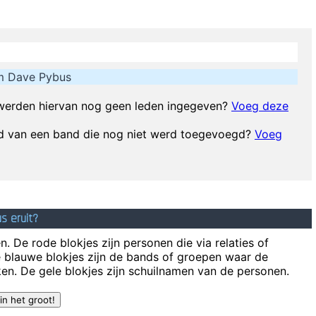
 on as they try to change their worlds, they are immune to your consulta
When you
m Dave Pybus
E
We're not arrogant, we just think we're
werden hiervan nog geen leden ingegeven?
Voeg deze
elf: Have You Been Kind Today? Make Kindness Your Daily Modus Oper
d van een band die nog niet werd toegevoegd?
Voeg
What the f
Of course, I want to sell this record - there's n
They're Coming To A Rock And Roll Concert And Watchin
s eruit?
Just as Jesus created wine from water, we humans are capable on transm
. De rode blokjes zijn personen die via relaties of
e blauwe blokjes zijn de bands of groepen waar de
en. De gele blokjes zijn schuilnamen van de personen.