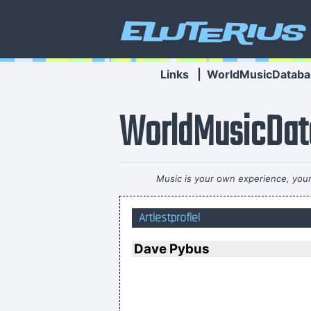
Eluterius
Links
|
WorldMusicDataba
WorldMusicDat
Music is your own experience, your 
Artiestprofiel
I declare that the Beatles a
Dave Pybus
Imagine if you could go w