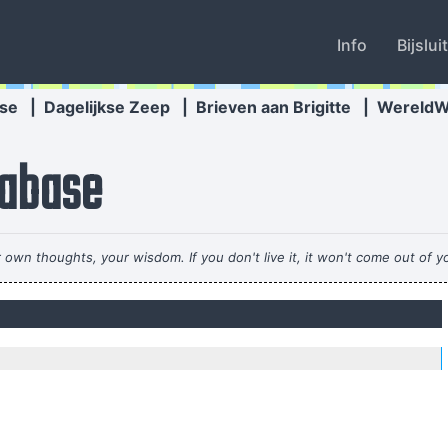
Info
Bijslui
se
|
Dagelijkse Zeep
|
Brieven aan Brigitte
|
Wereld
abase
own thoughts, your wisdom. If you don't live it, it won't come out of 
line to music. But, man, the
re mutants Prototypes of evolutionary agents sent by God, endowed wi
species, a you
How deep is y
atch Mozart today, even if it's the last, crappiest show he ever played.