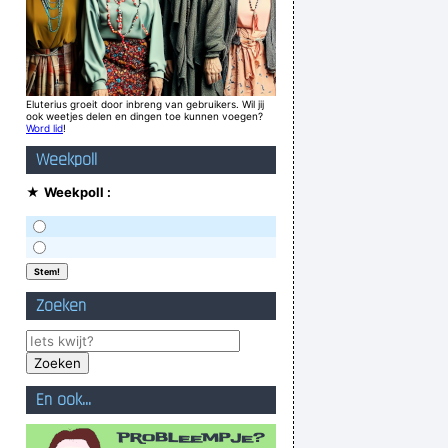
Eluterius groeit door inbreng van gebruikers. Wil jij
ook weetjes delen en dingen toe kunnen voegen?
Word lid
!
Weekpoll
★
Weekpoll :
Zoeken
En ook...