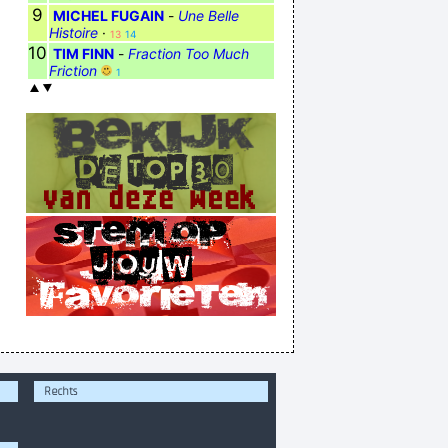
9
MICHEL FUGAIN
-
Une Belle
Histoire
·
13
14
10
TIM FINN
-
Fraction Too Much
Friction
1
Rechts