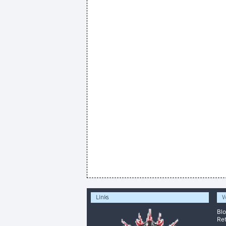
Links
V
Bl
Ret