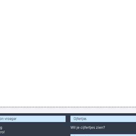
an vroeger
Cijfertjes
og
Wil je
cijfertjes
zien?
ro!