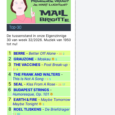
Top-30
De tussenstand in onze Eigenzinnige
30 van week 32/2026. Muziek van 1950
tot nu!
1
BERRE
-
Better Off Alone
·
30
2
2
GRAUZONE
-
Moskau
5
3
THE VACCINES
-
Post Break-up
·
21
4
4
THE FRANK AND WALTERS
-
This Is Not A Song
·
9
5
5
SEAL
-
Kiss From A Rose
·
28
17
6
BUDAPEST STRINGS
-
Humoresque, Op. 101
7
EARTH & FIRE
-
Maybe Tomorrow
Maybe Tonight
5
8
ROEL TIJSKENS
-
De Briefdrager
·
2
82