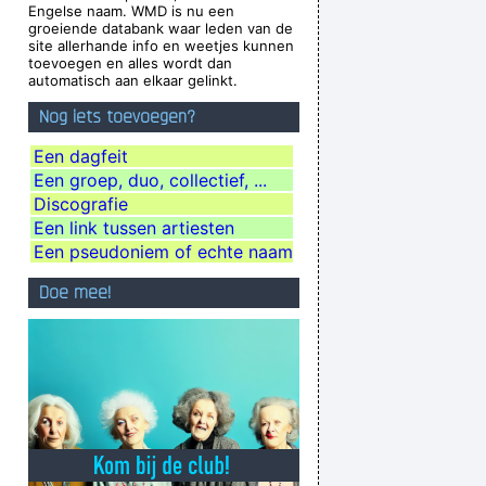
Engelse naam. WMD is nu een
tions, they´ re quite aware of what they´ re
groeiende databank waar leden van de
site allerhande info en weetjes kunnen
going through.
~ David Bowie
toevoegen en alles wordt dan
automatisch aan elkaar gelinkt.
're good, you get critisized...
~ Rob Pilatus
Nog iets toevoegen?
xcuse me while I kiss the sky
~ Jimi Hendrix
 the best band in the world
~ Noel Gallagher
Een dagfeit
Een groep, duo, collectief, ...
andi And Change Your World
~ Annie Lennox
Discografie
uck do you think you´ re doing?
~ Madonna
Een link tussen artiesten
o point making it otherwise
~ George Michael
Een pseudoniem of echte naam
g Television That Says It All
~ Larry Mullen
Doe mee!
We are bigger than Jesus
~ John Lennon
uting emotion into music..
~ Carlos Santana