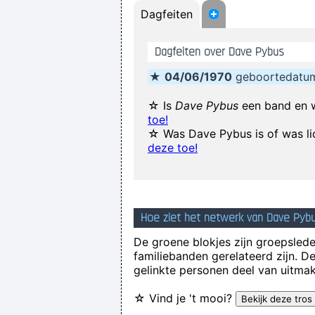
Dagfeiten
. And these children that you spit
Dagfeiten over Dave Pybus
★
04/06/1970
geboortedatu
☆ Is
Dave Pybus
een band en 
toe!
Ask Yours
☆ Was Dave Pybus is of was li
deze toe!
Hoe ziet het netwerk van Dave Pybu
... 
De groene blokjes zijn groepsleden
familiebanden gerelateerd zijn. D
gelinkte personen deel van uitmak
☆ Vind je 't mooi?