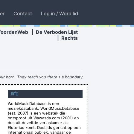
ter
Contact
Log in / Word lid
WoordenWeb
|
De Verboden Lijst
|
Rechts
your horn. They teach you there's a boundary
re's no boundary line to art.
~ Charlie Parker
Info
Chaos is a friend of mine.
~ Bob Dylan
WorldMusicDatabase is een
th a mysterious power to create a new human
muziekdatabank. WorldMusicDatabase
ng race of laughing freemen
~ Timothy Leary
(est. 2007) is een webstek die
ontsproot uit Wawasda.com (2001) en
our love? I really need to learn.
~ Bee Gees
dus uit dezelfde verloskamer als
Eluterius komt. Destijds gericht op een
 What a thrill that would be.
~ Roger Daltrey
internationaal publiek, vandaar de