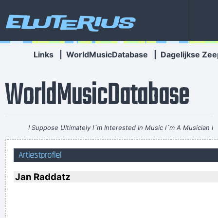
Eluterius
Links
|
WorldMusicDatabase
|
Dagelijkse Zee
WorldMusicDatabase
I Suppose Ultimately I´m Interested In Music I´m A Musician I
´m Not A Gunslinger That´s The Difference Between What I
Artiestprofiel
Do And What A Lot Of Guitar Heroes Do
~ The Edge
Ces't le ton qui fait la music
~ Rue Rapide
Jan Raddatz
Ze hebben mij gekozen omwille van mijn acteertalent en niet
omdat ik toevallig een lief snoetje heb
~ Koen Wauters
Tijdens een interview over de film "Intensive Care"
...