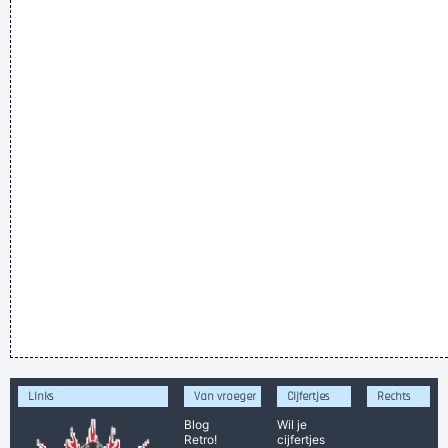
Links
Van vroeger
Cijfertjes
Rechts
Blog
Wil je
Retro!
cijfertjes