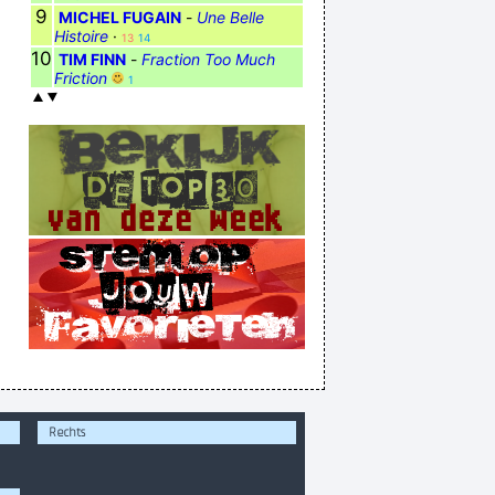
9
MICHEL FUGAIN
-
Une Belle
Histoire
·
13
14
10
TIM FINN
-
Fraction Too Much
Friction
1
Rechts