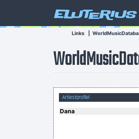
Eluterius
Links
|
WorldMusicDataba
WorldMusicDat
Artiestprofiel
Dana