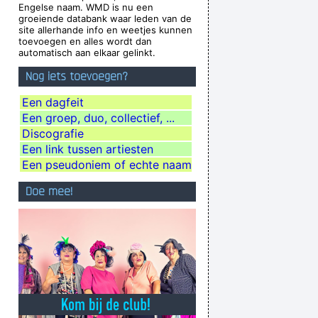
Engelse naam. WMD is nu een
ding Company rejecting the Beatles, 1962
...
groeiende databank waar leden van de
site allerhande info en weetjes kunnen
tions, they´ re quite aware of what they´ re
toevoegen en alles wordt dan
automatisch aan elkaar gelinkt.
going through.
~ David Bowie
Nog iets toevoegen?
e won´ t have to deal with money that smells
funny
~ Moby
Een dagfeit
Een groep, duo, collectief, ...
gger introducing Bono when he received his
Discografie
MTV Free Your Mind award, Nov. 1999
...
Een link tussen artiesten
in parts of the world anyway
~ George Michael
Een pseudoniem of echte naam
dy, and pot in the pot box
~ George Harrison
Doe mee!
ting about - working-class life and culture
~
Paul Weller
e that fills the cup of silence
~ Robert Fripp