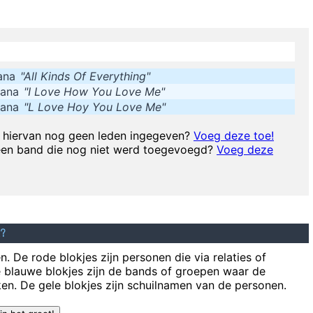
don't like their sound, and guitar music is on the way out
~
Decca Recor
 on as they try to change their worlds, they are immune to your consulta
ana
"All Kinds Of Everything"
patented wallet technology that will deodorize currency That way peopl
Dana
"I Love How You Love Me"
Dana
"L Love Hoy You Love Me"
and last night, I think I saw him walking on water
~ Mick Jagger
Mick Ja
hiervan nog geen leden ingegeven?
Voeg deze toe!
een band die nog niet werd toegevoegd?
Voeg deze
I left school at 17 and was a star by the time I was 18... in certa
e I don´t like chaos. I kept records in the record rack, tea in the tea cad
o take everyday subjects and write about things other people weren´t wri
t?
Music is the win
. De rode blokjes zijn personen die via relaties of
e blauwe blokjes zijn de bands of groepen waar de
en. De gele blokjes zijn schuilnamen van de personen.