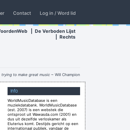
ter
Contact
Log in / Word lid
WoordenWeb
|
De Verboden Lijst
|
Rechts
s trying to make great music
~ Will Champion
Ces't le ton qui fait la music
~ Rue Rapide
Info
known, in between are doors
~ Jim Morrison
WorldMusicDatabase is een
g Television That Says It All
~ Larry Mullen
muziekdatabank. WorldMusicDatabase
 the best band in the world
~ Noel Gallagher
(est. 2007) is een webstek die
ontsproot uit Wawasda.com (2001) en
xcuse me while I kiss the sky
~ Jimi Hendrix
dus uit dezelfde verloskamer als
Eluterius komt. Destijds gericht op een
our love? I really need to learn.
~ Bee Gees
internationaal publiek, vandaar de