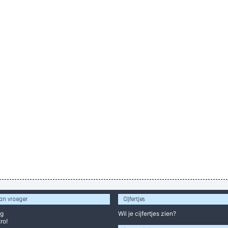
an vroeger
Cijfertjes
og
Wil je
cijfertjes
zien?
ro!