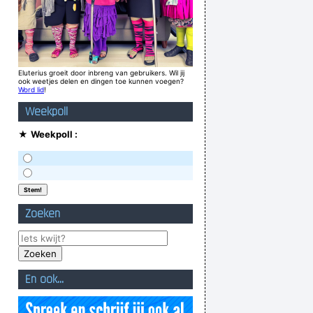
Eluterius groeit door inbreng van gebruikers. Wil jij
ook weetjes delen en dingen toe kunnen voegen?
Word lid
!
Weekpoll
★
Weekpoll :
Zoeken
En ook...