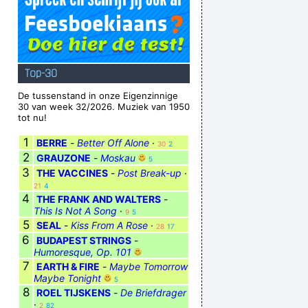
Top-30
De tussenstand in onze Eigenzinnige
30 van week 32/2026. Muziek van 1950
tot nu!
1
BERRE
-
Better Off Alone
·
30
2
2
GRAUZONE
-
Moskau
5
3
THE VACCINES
-
Post Break-up
·
21
4
4
THE FRANK AND WALTERS
-
This Is Not A Song
·
9
5
5
SEAL
-
Kiss From A Rose
·
28
17
6
BUDAPEST STRINGS
-
Humoresque, Op. 101
7
EARTH & FIRE
-
Maybe Tomorrow
Maybe Tonight
5
8
ROEL TIJSKENS
-
De Briefdrager
·
2
82