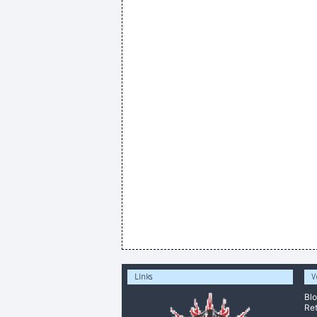
Links
V
Bl
Ret