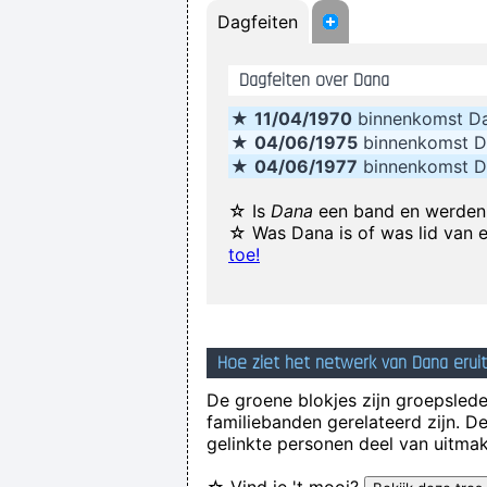
Dagfeiten
We 
. And these children that you spit
Dagfeiten over Dana
★
11/04/1970
binnenkomst D
I'm investing in a company that has 
★
04/06/1975
binnenkomst 
★
04/06/1977
binnenkomst 
He's a poet, he's a philosopher, 
☆ Is
Dana
een band en werden 
☆ Was Dana is of was lid van 
toe!
I´m a tidy sort of blok
I was only 21 I was just trying t
Hoe ziet het netwerk van Dana erui
De groene blokjes zijn groepsleden
familiebanden gerelateerd zijn. D
gelinkte personen deel van uitmak