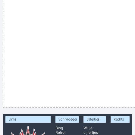
Links
Van vroeger
Cijfertjes
Rechts
Blog
Wil je
Retro!
cijfertjes