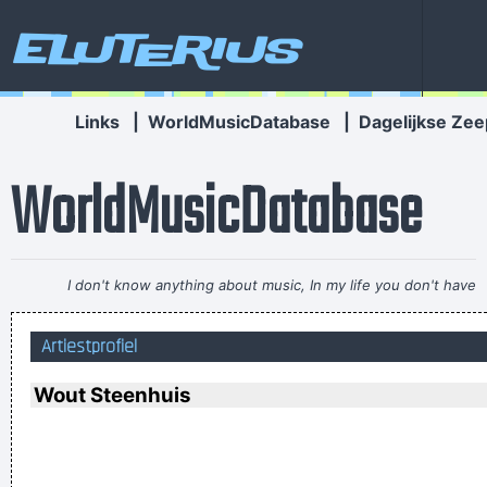
Eluterius
Links
|
WorldMusicDatabase
|
Dagelijkse Zee
WorldMusicDatabase
I don't know anything about music, In my life you don't have
to.
~ Elvis Presley
Artiestprofiel
Don't play what's there, play what's not there.
~ Miles Davis
Waar zijn die handen!?
~ Regi Penxten
Wout Steenhuis
He's a poet, he's a philosopher, and last night, I think I saw
him walking on water
~ Mick Jagger
Mick Jagger introducing
Bono when he received his MTV Free Your Mind award, Nov.