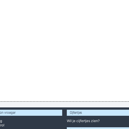
an vroeger
Cijfertjes
og
Wil je
cijfertjes
zien?
ro!