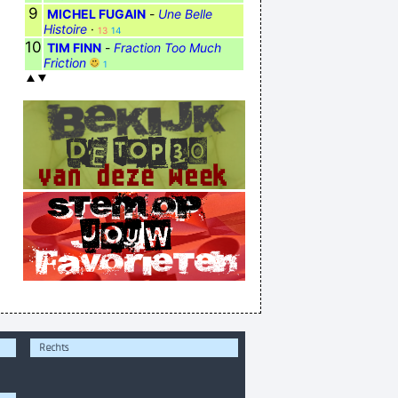
9
MICHEL FUGAIN
-
Une Belle
Histoire
·
13
14
10
TIM FINN
-
Fraction Too Much
Friction
1
Rechts