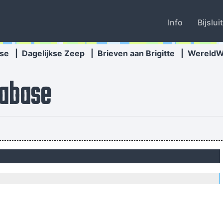
Info
Bijslui
se
|
Dagelijkse Zeep
|
Brieven aan Brigitte
|
Wereld
abase
ed In Music I´m A Musician I´m Not A Gunslinger That´s The Difference
I Hate Music, 
y Destroy Your Memory And Your Self- Respect And Everything That Go
Anarchy is t