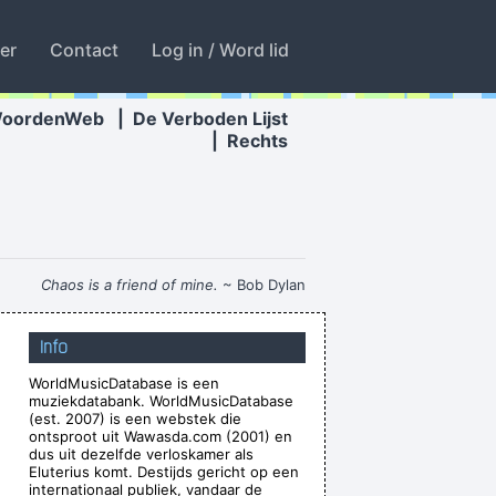
ter
Contact
Log in / Word lid
WoordenWeb
|
De Verboden Lijst
|
Rechts
Chaos is a friend of mine.
~ Bob Dylan
 Between What I Do And What A Lot Of Guitar
Info
Heroes Do
~ The Edge
WorldMusicDatabase is een
Especially When It´s Played
~ Jimmy Durante
muziekdatabank. WorldMusicDatabase
es Along With With Your Self Esteem
~ Kurt
(est. 2007) is een webstek die
ontsproot uit Wawasda.com (2001) en
Cobain
dus uit dezelfde verloskamer als
Eluterius komt. Destijds gericht op een
he only slight glimmer of hope
~ Mick Jagger
internationaal publiek, vandaar de