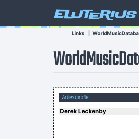
Eluterius
Links
|
WorldMusicDataba
WorldMusicDat
I Suppose Ultimately I´m Interest
Artiestprofiel
Derek Leckenby
Drugs Are A Waste Of Time The