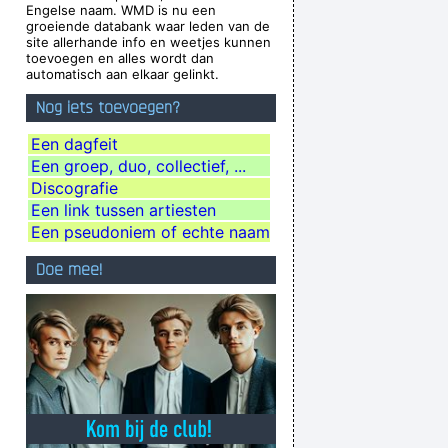
Engelse naam. WMD is nu een
asty habits; I take tea at three
~ Mick Jagger
groeiende databank waar leden van de
site allerhande info en weetjes kunnen
tions, they´ re quite aware of what they´ re
toevoegen en alles wordt dan
automatisch aan elkaar gelinkt.
going through.
~ David Bowie
Nog iets toevoegen?
e that fills the cup of silence
~ Robert Fripp
Waar zijn die handen!?
~ Regi Penxten
Een dagfeit
Een groep, duo, collectief, ...
Zij moeten vooral niet zeuren
~ Kanye West
Discografie
ding Company rejecting the Beatles, 1962
...
Een link tussen artiesten
o point making it otherwise
~ George Michael
Een pseudoniem of echte naam
e. I love when music does that.
~ Dave Gahan
Doe mee!
Ces't le ton qui fait la music
~ Rue Rapide
ause I appreciate it so much.
~ Steven Tyler