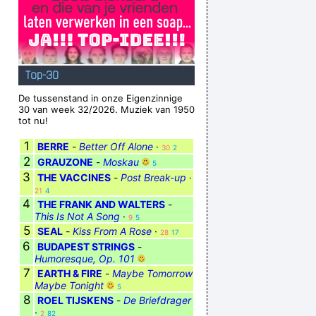
Top-30
De tussenstand in onze Eigenzinnige
30 van week 32/2026. Muziek van 1950
tot nu!
1
BERRE
-
Better Off Alone
·
30
2
2
GRAUZONE
-
Moskau
5
3
THE VACCINES
-
Post Break-up
·
21
4
4
THE FRANK AND WALTERS
-
This Is Not A Song
·
9
5
5
SEAL
-
Kiss From A Rose
·
28
17
6
BUDAPEST STRINGS
-
Humoresque, Op. 101
7
EARTH & FIRE
-
Maybe Tomorrow
Maybe Tonight
5
8
ROEL TIJSKENS
-
De Briefdrager
·
2
82