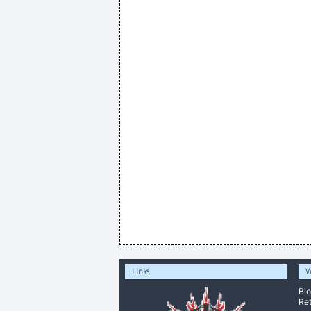
Links
V
Bl
Ret