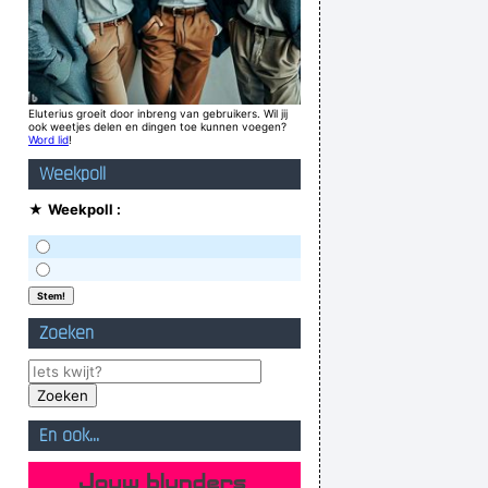
Eluterius groeit door inbreng van gebruikers. Wil jij
ook weetjes delen en dingen toe kunnen voegen?
Word lid
!
Weekpoll
★
Weekpoll :
Zoeken
En ook...