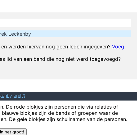
I got n
 on as they try to change their worlds, they are immune to your consulta
rek Leckenby
Music is the win
en werden hiervan nog geen leden ingegeven?
Voeg
Vrouwen moeten luisteren en doen wat ik zeg. 
s lid van een band die nog niet werd toegevoegd?
don't like their sound, and guitar music is on the way out
~
Decca Recor
Of course, I want to sell this record - there's n
place when I'm singing. It's very cinematic and I get this feeling of spac
kenby eruit?
t of sorts. I love women so much, and I celebrate the feminine in me bec
. De rode blokjes zijn personen die via relaties of
e blauwe blokjes zijn de bands of groepen waar de
en. De gele blokjes zijn schuilnamen van de personen.