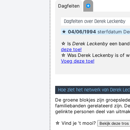
Dagfeiten
. And these children that you spit
Dagfeiten over Derek Leckenby
★
04/06/1994
sterfdatum De
☆ Is
Derek Leckenby
een band 
deze toe!
☆ Was Derek Leckenby is of wa
We 
Voeg deze toe!
I go to a very visual 
Hoe ziet het netwerk van Derek Lec
I guess I am a feminis
De groene blokjes zijn groepsleden
familiebanden gerelateerd zijn. D
gelinkte personen deel van uitmak
☆ Vind je 't mooi?