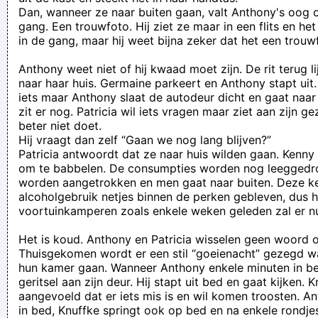
Dan, wanneer ze naar buiten gaan, valt Anthony's oog o
gang. Een trouwfoto. Hij ziet ze maar in een flits en he
in de gang, maar hij weet bijna zeker dat het een trouwf
Anthony weet niet of hij kwaad moet zijn. De rit terug li
naar haar huis. Germaine parkeert en Anthony stapt uit
iets maar Anthony slaat de autodeur dicht en gaat naar
zit er nog. Patricia wil iets vragen maar ziet aan zijn ge
beter niet doet.
Hij vraagt dan zelf “Gaan we nog lang blijven?”
Patricia antwoordt dat ze naar huis wilden gaan. Kenn
om te babbelen. De consumpties worden nog leeggedro
worden aangetrokken en men gaat naar buiten. Deze ke
alcoholgebruik netjes binnen de perken gebleven, dus h
voortuinkamperen zoals enkele weken geleden zal er nu n
Het is koud. Anthony en Patricia wisselen geen woord
Thuisgekomen wordt er een stil “goeienacht” gezegd w
hun kamer gaan. Wanneer Anthony enkele minuten in bed 
geritsel aan zijn deur. Hij stapt uit bed en gaat kijken. 
aangevoeld dat er iets mis is en wil komen troosten. An
in bed, Knuffke springt ook op bed en na enkele rondjes 