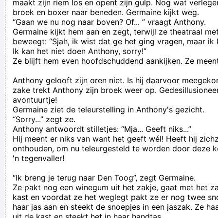
maakt zijn riem los en opent zijn gulp. Nog wat verlegen
broek en boxer naar beneden. Germaine kijkt weg.
“Gaan we nu nog naar boven? Of... ” vraagt Anthony.
Germaine kijkt hem aan en zegt, terwijl ze theatraal m
beweegt: “Sjah, ik wist dat ge het ging vragen, maar ik 
Ik kan het niet doen Anthony, sorry!”
Ze blijft hem even hoofdschuddend aankijken. Ze meent
Anthony gelooft zijn oren niet. Is hij daarvoor meegek
zake trekt Anthony zijn broek weer op. Gedesillusioneer
avontuurtje!
Germaine ziet de teleurstelling in Anthony's gezicht.
“Sorry...” zegt ze.
Anthony antwoordt stilletjes: “Mja... Geeft niks...”
Hij meent er niks van want het geeft wél! Heeft hij zich
onthouden, om nu teleurgesteld te worden door deze 
'n tegenvaller!
“Ik breng je terug naar Den Toog”, zegt Germaine.
Ze pakt nog een winegum uit het zakje, gaat met het za
kast en voordat ze het weglegt pakt ze er nog twee sno
haar jas aan en steekt de snoepjes in een jaszak. Ze ha
uit de kast en steekt het in haar handtas.