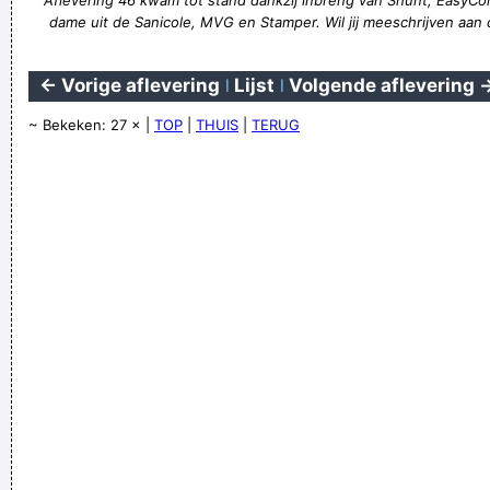
Aflevering 46 kwam tot stand dankzij inbreng van Shunt, Easy
dame uit de Sanicole, MVG en Stamper. Wil jij meeschrijven aan
← Vorige aflevering
|
Lijst
|
Volgende aflevering 
~ Bekeken: 27 × |
TOP
|
THUIS
|
TERUG