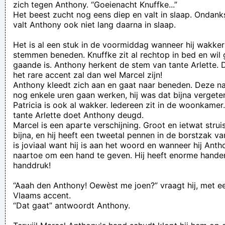
zich tegen Anthony. “Goeienacht Knuffke...”
Het beest zucht nog eens diep en valt in slaap. Ondanks 
valt Anthony ook niet lang daarna in slaap.
Het is al een stuk in de voormiddag wanneer hij wakker
stemmen beneden. Knuffke zit al rechtop in bed en wil 
gaande is. Anthony herkent de stem van tante Arlette
het rare accent zal dan wel Marcel zijn!
Anthony kleedt zich aan en gaat naar beneden. Deze n
nog enkele uren gaan werken, hij was dat bijna vergete
Patricia is ook al wakker. Iedereen zit in de woonkame
tante Arlette doet Anthony deugd.
Marcel is een aparte verschijning. Groot en ietwat struis
bijna, en hij heeft een tweetal pennen in de borstzak van 
is joviaal want hij is aan het woord en wanneer hij Antho
naartoe om een hand te geven. Hij heeft enorme hande
handdruk!
“Aaah den Anthony! Oewèst me joen?” vraagt hij, met 
Vlaams accent.
“Dat gaat” antwoordt Anthony.