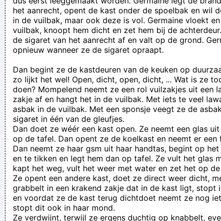
dus eerst leeggemaakt worden. Germaine legt de brand
het aanrecht, opent de kast onder de spoelbak en wil
in de vuilbak, maar ook deze is vol. Germaine vloekt en
vuilbak, knoopt hem dicht en zet hem bij de achterdeur
de sigaret van het aanrecht af en valt op de grond. Ge
opnieuw wanneer ze de sigaret opraapt.
Dan begint ze de kastdeuren van de keuken op duurzaa
zo lijkt het wel! Open, dicht, open, dicht, ... Wat is ze t
doen? Mompelend neemt ze een rol vuilzakjes uit een la
zakje af en hangt het in de vuilbak. Met iets te veel law
asbak in de vuilbak. Met een sponsje veegt ze de asbak 
sigaret in één van de gleufjes.
Dan doet ze wéér een kast open. Ze neemt een glas uit 
op de tafel. Dan opent ze de koelkast en neemt er een f
Dan neemt ze haar gsm uit haar handtas, begint op het
en te tikken en legt hem dan op tafel. Ze vult het glas 
kapt het weg, vult het weer met water en zet het op de 
Ze opent een andere kast, doet ze direct weer dicht, 
grabbelt in een krakend zakje dat in de kast ligt, stopt
en voordat ze de kast terug dichtdoet neemt ze nog iets
stopt dit ook in haar mond.
Ze verdwijnt, terwijl ze ergens duchtig op knabbelt, even