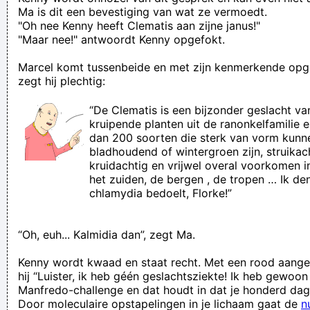
Ma is dit een bevestiging van wat ze vermoedt.
"Oh nee Kenny heeft Clematis aan zijne janus!"
"Maar nee!" antwoordt Kenny opgefokt.
Marcel komt tussenbeide en met zijn kenmerkende opg
zegt hij plechtig:
“De Clematis is een bijzonder geslacht v
kruipende planten uit de ranonkelfamilie
dan 200 soorten die sterk van vorm kunne
bladhoudend of wintergroen zijn, struikac
kruidachtig en vrijwel overal voorkomen i
het zuiden, de bergen , de tropen … Ik den
chlamydia bedoelt, Florke!”
“Oh, euh... Kalmidia dan”, zegt Ma.
Kenny wordt kwaad en staat recht. Met een rood aange
hij “Luister, ik heb géén geslachtsziekte! Ik heb gewoo
Manfredo-challenge en dat houdt in dat je honderd dag
Door moleculaire opstapelingen in je lichaam gaat de
n