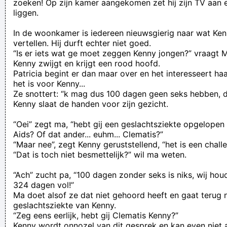
zoeken! Op zijn kamer aangekomen zet hij zijn TV aan e
liggen.
In de woonkamer is iedereen nieuwsgierig naar wat Ke
vertellen. Hij durft echter niet goed.
“Is er iets wat ge moet zeggen Kenny jongen?” vraagt 
Kenny zwijgt en krijgt een rood hoofd.
Patricia begint er dan maar over en het interesseert ha
het is voor Kenny...
Ze snottert: “k mag dus 100 dagen geen seks hebben, 
Kenny slaat de handen voor zijn gezicht.
“Oei” zegt ma, “hebt gij een geslachtsziekte opgelope
Aids? Of dat ander... euhm... Clematis?”
“Maar nee”, zegt Kenny geruststellend, “het is een chall
“Dat is toch niet besmettelijk?” wil ma weten.
“Ach” zucht pa, “100 dagen zonder seks is niks, wij hou
324 dagen vol!”
Ma doet alsof ze dat niet gehoord heeft en gaat terug
geslachtsziekte van Kenny.
“Zeg eens eerlijk, hebt gij Clematis Kenny?”
Kenny wordt onnozel van dit gesprek en kan even niet