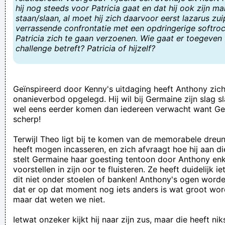
hij nog steeds voor Patricia gaat en dat hij ook zijn m
schrijven.
staan/slaan, al moet hij zich daarvoor eerst lazarus zui
verrassende confrontatie met een opdringerige softrock
morgenstond geeft een pot vol stront
Patricia zich te gaan verzoenen. Wie gaat er toegeven
Waarom zijn de nudisten weer benadeeld?
challenge betreft? Patricia of hijzelf?
​wait... flat-earthers are real?
wie nog éénmaal "op de één of andere manier" durft te
Geïnspireerd door Kenny's uitdaging heeft Anthony zich
gebruiken snij ik z´n ballen af
onanieverbod opgelegd. Hij wil bij Germaine zijn slag sl
*ingehouden frustratie* *kleine zucht* STOP! Eindelijk!
wel eens eerder komen dan iedereen verwacht want Ge
scherp!
Als een speler van de tegenpartij gekwetst is, ga je daar als
speler zelf best niet bij staan wijzen, zingend "laat maar
Terwijl Theo ligt bij te komen van de memorabele dreun
heeft mogen incasseren, en zich afvraagt hoe hij aan di
liggen hij is dooood, hij is dooood, hij is dooo hooo hooood!"
stelt Germaine haar goesting tentoon door Anthony enk
luctor et abortus (ik worstel en drijf af)
voorstellen in zijn oor te fluisteren. Ze heeft duidelijk i
dit niet onder stoelen of banken! Anthony's ogen worde
Moeten wij nu naar die kop kijken of wat
dat er op dat moment nog iets anders is wat groot word
ze zijn zelfs tegen mijn voorgevel komen kakken
maar dat weten we niet.
Verknoei je tijd op een nuttige manier!
Ietwat onzeker kijkt hij naar zijn zus, maar die heeft n
Geej se lèllike voel hod!