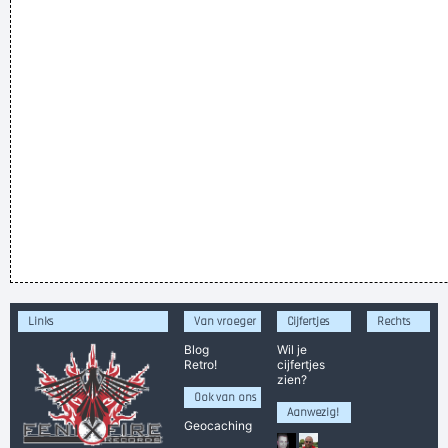
Links
Van vroeger
Cijfertjes
Rechts
Blog
Wil je
Retro!
cijfertjes
zien?
Ook van ons
Aanwezig!
Geocaching