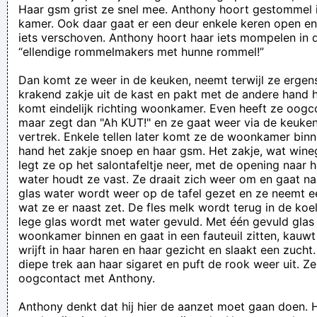
Haar gsm grist ze snel mee. Anthony hoort gestommel 
kamer. Ook daar gaat er een deur enkele keren open en
iets verschoven. Anthony hoort haar iets mompelen in d
“ellendige rommelmakers met hunne rommel!”
Dan komt ze weer in de keuken, neemt terwijl ze ergen
krakend zakje uit de kast en pakt met de andere hand h
komt eindelijk richting woonkamer. Even heeft ze oog
maar zegt dan "Ah KUT!" en ze gaat weer via de keuke
vertrek. Enkele tellen later komt ze de woonkamer binn
hand het zakje snoep en haar gsm. Het zakje, wat wineg
legt ze op het salontafeltje neer, met de opening naar h
water houdt ze vast. Ze draait zich weer om en gaat n
glas water wordt weer op de tafel gezet en ze neemt e
wat ze er naast zet. De fles melk wordt terug in de koe
lege glas wordt met water gevuld. Met één gevuld gla
woonkamer binnen en gaat in een fauteuil zitten, kauwt
wrijft in haar haren en haar gezicht en slaakt een zuch
diepe trek aan haar sigaret en puft de rook weer uit. Ze 
oogcontact met Anthony.
Anthony denkt dat hij hier de aanzet moet gaan doen. Hi