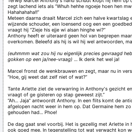
Terwijl Marcel Anthony's hand schudt klopt hij hem op
zegt lachend iets als “Whuh hehhe ngoeje hoen hen mwi
Hahahahaha!!”
Meteen daarna draait Marcel zich een halve kwartslag 
wijzende schouder, een loensend oog een een goedbed
vraagt hij “Zieje his ejje wi alsan hinghe wi?”
Anthony heeft er uiteraard geen hol van begrepen maar
overkomen. Beleefd als hij is wil hij wel antwoorden, m
(euhmmm wat zou hij nu eigenlijk precies gevraagd heb
gokken op een ja/nee-vraag)
... Ik denk het wel ja!
Marcel fronst de wenkbrauwen en zegt, maar nu in ver
“Hoe, gij weet dat zelf niet of wat?”
Tante Arlette ziet de verwarring in Anthony's gezicht e
vraagt of ge gisteren op stap geweest zijt.”
“Ah... Jaja” antwoordt Anthony. In een flits komt de ant
afgelopen nacht weer in hem op. Dat Germaine hem zo
gehouden had... Phoe!
De dag gaat snel voorbij. Het is gezellig met Arlette in 
ook goed mee. In tegenstelling tot wat verwacht kon w