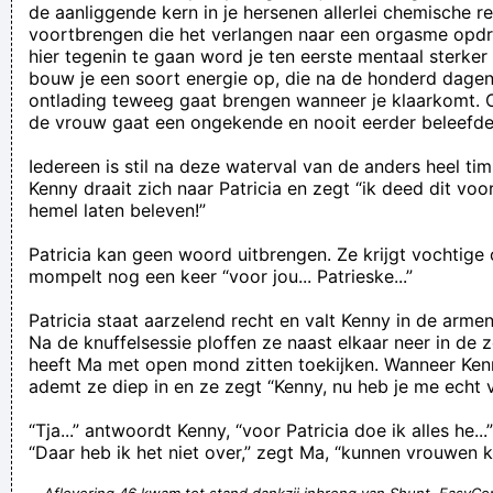
de aanliggende kern in je hersenen allerlei chemische re
voortbrengen die het verlangen naar een orgasme opdr
hier tegenin te gaan word je ten eerste mentaal sterke
bouw je een soort energie op, die na de honderd dage
ontlading teweeg gaat brengen wanneer je klaarkomt. 
de vrouw gaat een ongekende en nooit eerder beleefde s
Iedereen is stil na deze waterval van de anders heel tim
Kenny draait zich naar Patricia en zegt “ik deed dit voo
hemel laten beleven!”
Patricia kan geen woord uitbrengen. Ze krijgt vochtige
mompelt nog een keer “voor jou... Patrieske...”
Patricia staat aarzelend recht en valt Kenny in de armen
Na de knuffelsessie ploffen ze naast elkaar neer in de zet
heeft Ma met open mond zitten toekijken. Wanneer Kenn
ademt ze diep in en ze zegt “Kenny, nu heb je me echt 
“Tja...” antwoordt Kenny, “voor Patricia doe ik alles he...”
“Daar heb ik het niet over,” zegt Ma, “kunnen vrouwen 