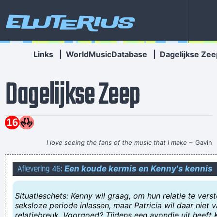
Eluterius
Links
|
WorldMusicDatabase
|
Dagelijkse Zee
Dagelijkse Zeep
I love seeing the fans of the music that I make
~ Gavin
Rossdale
Aflevering 46:
Een koude kermis en Kenny's kennis
christenen zijn goedgelovig
Vlakbij het station van A´pen kan je ECHTE apen vinden
Situatieschets: Kenny wil graag, om hun relatie te vers
Blaffend honden wakker maken
seksloze periode inlassen, maar Patricia wil daar niet 
relatiebreuk. Voorgoed? Tijdens een avondje uit heef
Het is geen penalty, omdat somiggen sowieso neit kunnen