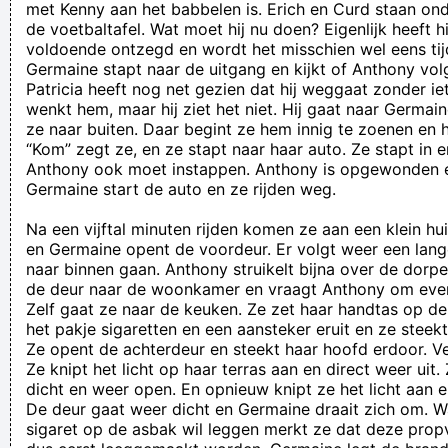
met Kenny aan het babbelen is. Erich en Curd staan on
de voetbaltafel. Wat moet hij nu doen? Eigenlijk heeft hij
voldoende ontzegd en wordt het misschien wel eens tij
Germaine stapt naar de uitgang en kijkt of Anthony volgt
Patricia heeft nog net gezien dat hij weggaat zonder ie
wenkt hem, maar hij ziet het niet. Hij gaat naar Germa
ze naar buiten. Daar begint ze hem innig te zoenen en h
“Kom” zegt ze, en ze stapt naar haar auto. Ze stapt in 
Anthony ook moet instappen. Anthony is opgewonden en
Germaine start de auto en ze rijden weg.
Na een vijftal minuten rijden komen ze aan een klein hui
en Germaine opent de voordeur. Er volgt weer een lan
naar binnen gaan. Anthony struikelt bijna over de dorp
de deur naar de woonkamer en vraagt Anthony om even 
Zelf gaat ze naar de keuken. Ze zet haar handtas op de
het pakje sigaretten en een aansteker eruit en ze steekt
Ze opent de achterdeur en steekt haar hoofd erdoor. 
Ze knipt het licht op haar terras aan en direct weer uit
dicht en weer open. En opnieuw knipt ze het licht aan 
De deur gaat weer dicht en Germaine draait zich om. 
sigaret op de asbak wil leggen merkt ze dat deze propv