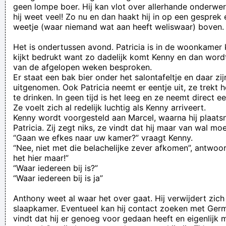
geen lompe boer. Hij kan vlot over allerhande onderw
hij weet veel! Zo nu en dan haakt hij in op een gesprek e
weetje (waar niemand wat aan heeft weliswaar) boven.
Het is ondertussen avond. Patricia is in de woonkamer 
kijkt bedrukt want zo dadelijk komt Kenny en dan wordt
van de afgelopen weken besproken.
Er staat een bak bier onder het salontafeltje en daar zijn
uitgenomen. Ook Patricia neemt er eentje uit, ze trekt 
te drinken. In geen tijd is het leeg en ze neemt direct ee
Ze voelt zich al redelijk luchtig als Kenny arriveert.
Kenny wordt voorgesteld aan Marcel, waarna hij plaats
Patricia. Zij zegt niks, ze vindt dat hij maar van wal mo
“Gaan we efkes naar uw kamer?” vraagt Kenny.
“Nee, niet met die belachelijke zever afkomen”, antwoor
het hier maar!”
“Waar iedereen bij is?”
“Waar iedereen bij is ja”
Anthony weet al waar het over gaat. Hij verwijdert zich
slaapkamer. Eventueel kan hij contact zoeken met Germ
vindt dat hij er genoeg voor gedaan heeft en eigenlijk 