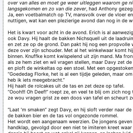
over van alles en moet ge weer uitleggen waarom ge nie
langsgekomen en zo van die zever
, had Anthony gezeg
BROL is
Ja, een voetbalmatch op TV, mansvolk over de vloer e
en wurum niet ? Dürum
nuttigen, wat kan een plezierige avond dan nog in de 
Het moet wel een beetje in mijn geit passen he...
Het is kwart voor acht in de avond. Erich is al aanwezig
Verknoei je tijd op een nuttige manier!
ook Davy. Hij haalt de bakken Nichsquell uit de laadru
en zet ze op de grond. Dan pakt hij nog een propvolle 
Geej se lèllike voel hod!
deze over zijn schouder. Met al het winkelwaar komt hij
binnen. Knuffke komt kwispelend uit zijn mand. Ma fr
als ze hem ziet en wil vragen stellen, maar Davy zet de
en ploft de winkeltas op een stoel. Met een opgestoken 
“Goededag Florke, het is al een tijdje geleden, maar o
heb ik iets meegebracht.”
Hij haalt de rolcakes uit de tas en zet deze op tafel.
“Oooh!!! Oh Deef!” roept ze, en veel te blij om zich nog
ze wou vragen grist ze een doos van tafel en scheurt 
“Laat 'm smaken” zegt Davy, en hij sloft verder naar 
de bakken bier en de tas vol ongezonde rommel.
Het wordt een aangenaam weerzien. De jongens geven 
handklap, gevolgd door een niet te imiteren kreet waar