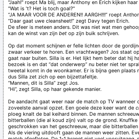
"Jaah!" roept Ma blij, maar Anthony en Erich kijken haa
"Wat is 't? Het is toch goal?"
“JA MAAR VOOR DE ANDEREN!! AARGH!!!” roept Antho
“Daar gaat uwe cleansheet!” zegt Davy tegen Erich.
De sfeer is meteen anders. Dit was niet wat men gehoo
kan de winst van zijn
bet
op zijn buik schrijven.
Op dat moment schijnen er felle lichten door de gordijne
zwaar verkeer te horen. Een vrachtwagen? Jos staat op 
gaat naar buiten. Silla is er. Het lijkt hem beter dat hij h
bezoek is en dat “dat onderwerp” nu beter niet ter spr
tweetal komt in de woonkamer. Er is bijna geen plaats 
dus Silla zet zich op een bijzettafeltje.
“Mannen, dit is Silla” zegt Jos.
“Hi”, zegt Silla, op haar gekende manier.
De aandacht gaat weer naar de match op TV wanneer d
zoveelste aanval opzet. Een goeie deze keer want de
c
ploeg knalt de bal keihard binnen. De mannen schreeuw
bitterballen (die al koud zijn) valt op de grond. Knuffke
geschrokken van het geschreeuw, maar die bitterballen la
Als de viering uitdooft gaan de mannen weer zitten. Ev
match afgefloten. De 1-1 brengt niet veel vooruitgang, m