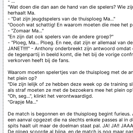
- ...
"Wat doen die dan aan de hand van die spelers? Wie zij
herhaalt Ma.
- "Dat zijn jeugdspelers van de thuisploeg Ma..."
"Ooooh wat schattig! En waarom moeten die mee het pl
- "Zomaar Ma..."
"En zijn dat ook spelers van de andere groep?"
- "Ploeg, Ma... Ploeg. En nee, dat zijn er allemaal van de 
JANET!!!!" - Anthony onderbreekt zijn antwoord omdat 
de tegenpartij in beeld komt, die het bij de vorige confr
verkorven heeft bij de fans.
Waarom moeten spelertjes van de thuisploeg met de a
het plein op?
"Die zijn lelijk of ze hebben deze week op de training s
als straf moeten ze met de bezoekers mee het plein op
"Oh, seg...", klinkt het verontwaardigd.
"Grapje Ma..."
De match is begonnen en de thuisploeg begint furieus.
een aanval opgezet die na slechts enkele passes al in
d
spits haalt uit maar de doelman staat pal. JA! JA!! JAA
De ploeg scoorde al bijna, en de match is nog maar pas