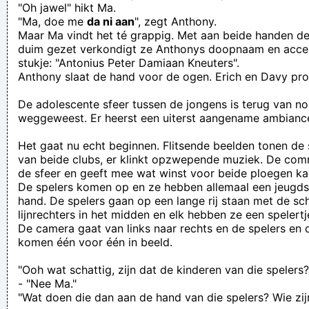
"Oh jawel" hikt Ma.
"Ma, doe me
da ni aan
", zegt Anthony.
Maar Ma vindt het té grappig. Met aan beide handen de
duim gezet verkondigt ze Anthonys doopnaam en accen
stukje: "Antonius Peter Damiaan Kneuters".
Anthony slaat de hand voor de ogen. Erich en Davy proe
De adolescente sfeer tussen de jongens is terug van no
weggeweest. Er heerst een uiterst aangename ambianc
Het gaat nu echt beginnen. Flitsende beelden tonen de
van beide clubs, er klinkt opzwepende muziek. De comm
de sfeer en geeft mee wat winst voor beide ploegen ka
De spelers komen op en ze hebben allemaal een jeugds
hand. De spelers gaan op een lange rij staan met de sc
lijnrechters in het midden en elk hebben ze een spelertj
De camera gaat van links naar rechts en de spelers en d
komen één voor één in beeld.
"Ooh wat schattig, zijn dat de kinderen van die spelers?
- "Nee Ma."
"Wat doen die dan aan de hand van die spelers? Wie zij