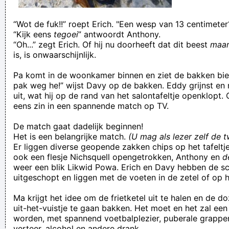
“Wot de fuk!!” roept Erich. "Een wesp van 13 centimeter
“Kijk eens
tegoei
” antwoordt Anthony.
“Oh...” zegt Erich. Of hij nu doorheeft dat dit beest
maa
is, is onwaarschijnlijk.
Pa komt in de woonkamer binnen en ziet de bakken bier
pak weg he!” wijst Davy op de bakken. Eddy grijnst en 
uit, wat hij op de rand van het salontafeltje openklopt. 
eens zin in een spannende match op TV.
De match gaat dadelijk beginnen!
Het is een belangrijke match.
(U mag als lezer zelf de t
Er liggen diverse geopende zakken chips op het tafeltje
ook een flesje Nichsquell opengetrokken, Anthony en
d
weer een blik Likwid Powa. Erich en Davy hebben de s
uitgeschopt en liggen met de voeten in de zetel of op he
Ma krijgt het idee om de frietketel uit te halen en de 
uit-het-vuistje te gaan bakken. Het moet en het zal een
worden, met spannend voetbalplezier, puberale grapp
verteer, alcohol en andere drank.