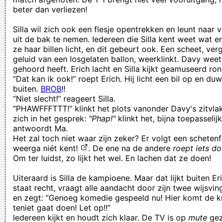
beter dan verliezen!
Silla wil zich ook een flesje opentrekken en leunt naar 
uit de bak te nemen. Iedereen die Silla kent weet wat e
ze haar billen licht, en dit gebeurt ook. Een scheet, ver
geluid van een losgelaten ballon, weerklinkt. Davy weet 
gehoord heeft. Erich lacht en Silla kijkt geamuseerd ron
“Dat kan ik ook!” roept Erich. Hij licht een bil op en du
buiten.
BROB
!!
“Niet slecht!” reageert Silla.
“PHAWFFFTTT!” klinkt het plots vanonder Davy's zitvla
zich in het gesprek:
"Phap!"
klinkt het, bijna toepasselij
antwoordt Ma.
Het zal toch niet waar zijn zeker? Er volgt een schetenfe
weerga niét kent!
. De ene na de andere
roept iets d
Om ter luidst, zo lijkt het wel. En lachen dat ze doen!
Uiteraard is Silla de kampioene. Maar dat lijkt buiten Er
staat recht, vraagt alle aandacht door zijn twee wijsvin
en zegt: “Genoeg komedie gespeeld nu! Hier komt de kr
teniet gaat doen! Let op!!”
Iedereen kijkt en houdt zich klaar. De TV is op
mute
gez