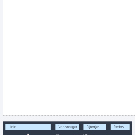
Links
Van vroeger
Cijfertjes
Rechts