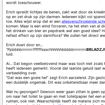
wordt toeschouwer.
Erich spreidt lichtjes de benen, zakt wat door de knieën
op en zet druk op zijn darmen. Iedereen kijkt vol span
toe. Alles wijst erop dat er een
allesverschroeiende sch
komen. Maar is een wind forceren, na het eten van al di
het drinken van bier en pepdrank wel een goed idee? H
nefast effect op zijn darmflora? We zullen het direct wet
Erich duwt door en...
"Ppbbbbrrrrrrrrffffffssschhhhhhbbbbbrrrrrrrrr
BRLADZJ!
luid.
Ai... Dat begon veelbelovend maar was toch niet zoals 
heeft iedereen gemerkt. Vooral dat laatste geluid laat 
verbeelding over.
“Dat was een goeie he!” zegt Erich aarzelend. Zijn gezi
een duidelijk ongemak. Dit was onbetwistbaar meer dan
Wat nu gezongen? Gewoon weer gaan zitten is geen op
om naar het toilet te gaan en met toiletpapier
het een e
ruimen
, ook niet. Waarschijnlijk heeft de materie zich 