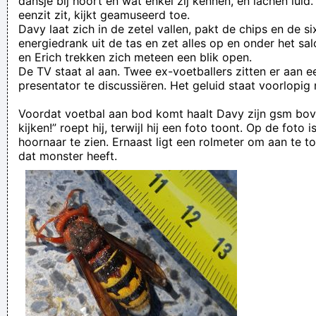
dansje bij hoort en wat enkel zij kennen, en lachen luid.
eenzit zit, kijkt geamuseerd toe.
Davy laat zich in de zetel vallen, pakt de chips en de s
energiedrank uit de tas en zet alles op en onder het sal
en Erich trekken zich meteen een blik open.
De TV staat al aan. Twee ex-voetballers zitten er aan 
presentator te discussiëren. Het geluid staat voorlopig 
Voordat voetbal aan bod komt haalt Davy zijn gsm bov
kijken!” roept hij, terwijl hij een foto toont. Op de foto
hoornaar te zien. Ernaast ligt een rolmeter om aan te t
dat monster heeft.