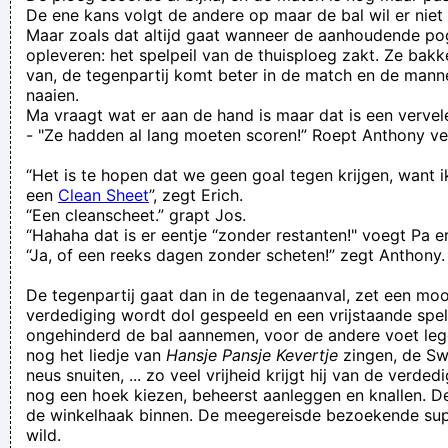
De ene kans volgt de andere op maar de bal wil er niet 
Maar zoals dat altijd gaat wanneer de aanhoudende po
opleveren: het spelpeil van de thuisploeg zakt. Ze bakk
van, de tegenpartij komt beter in de match en de manne
naaien.
Ma vraagt wat er aan de hand is maar dat is een vervel
- "Ze hadden al lang moeten scoren!” Roept Anthony ve
“Het is te hopen dat we geen goal tegen krijgen, want
een
Clean Sheet
”, zegt Erich.
“Een cleanscheet.” grapt Jos.
“Hahaha dat is er eentje “zonder restanten!" voegt Pa e
“Ja, of een reeks dagen zonder scheten!” zegt Anthony.
De tegenpartij gaat dan in de tegenaanval, zet een moo
verdediging wordt dol gespeeld en een vrijstaande spe
ongehinderd de bal aannemen, voor de andere voet le
nog het liedje van
Hansje Pansje Kevertje
zingen, de Sw
neus snuiten, ... zo veel vrijheid krijgt hij van de verdedi
nog een hoek kiezen, beheerst aanleggen en knallen. De
de winkelhaak binnen. De meegereisde bezoekende su
wild.