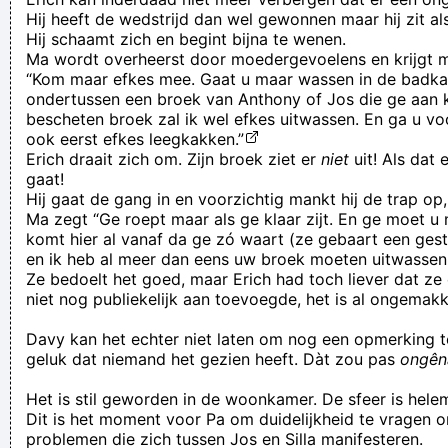
Hij heeft de wedstrijd dan wel gewonnen maar hij zit als
Hij schaamt zich en begint bijna te wenen.
Ma wordt overheerst door moedergevoelens en krijgt me
“Kom maar efkes mee. Gaat u maar wassen in de badka
ondertussen een broek van Anthony of Jos die ge aan 
bescheten broek zal ik wel efkes uitwassen. En ga u vo
ook eerst efkes leegkakken.”
Erich draait zich om. Zijn broek ziet er
niet
uit! Als dat 
gaat!
Hij gaat de gang in en voorzichtig mankt hij de trap op
Ma zegt “Ge roept maar als ge klaar zijt. En ge moet u
komt hier al vanaf da ge zó waart (ze gebaart een gest
en ik heb al meer dan eens uw broek moeten uitwassen
Ze bedoelt het goed, maar Erich had toch liever dat ze 
niet nog publiekelijk aan toevoegde, het is al ongemakk
Davy kan het echter niet laten om nog een opmerking t
geluk dat niemand het gezien heeft. Dàt zou pas
ongên
Het is stil geworden in de woonkamer. De sfeer is hel
Dit is het moment voor Pa om duidelijkheid te vragen 
problemen die zich tussen Jos en Silla manifesteren.