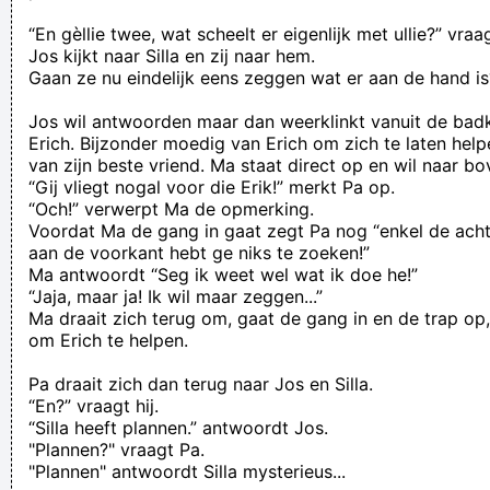
“En gèllie twee, wat scheelt er eigenlijk met ullie?” vraag
Jos kijkt naar Silla en zij naar hem.
Gaan ze nu eindelijk eens zeggen wat er aan de hand is
Jos wil antwoorden maar dan weerklinkt vanuit de ba
Erich. Bijzonder moedig van Erich om zich te laten he
van zijn beste vriend. Ma staat direct op en wil naar b
“Gij vliegt nogal voor die Erik!” merkt Pa op.
“Och!” verwerpt Ma de opmerking.
Voordat Ma de gang in gaat zegt Pa nog “enkel de acht
aan de voorkant hebt ge niks te zoeken!”
Ma antwoordt “Seg ik weet wel wat ik doe he!”
“Jaja, maar ja! Ik wil maar zeggen...”
Ma draait zich terug om, gaat de gang in en de trap o
om Erich te helpen.
Pa draait zich dan terug naar Jos en Silla.
“En?” vraagt hij.
“Silla heeft plannen.” antwoordt Jos.
"Plannen?" vraagt Pa.
"Plannen" antwoordt Silla mysterieus...