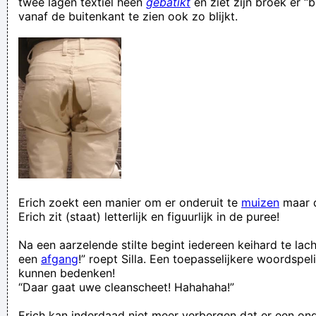
twee lagen textiel heen
gebatikt
en ziet zijn broek er “
vanaf de buitenkant te zien ook zo blijkt.
Erich zoekt een manier om er onderuit te
muizen
maar d
Erich zit (staat) letterlijk en figuurlijk in de puree!
Na een aarzelende stilte begint iedereen keihard te la
een
afgang
!” roept Silla. Een toepasselijkere woordspe
kunnen bedenken!
“Daar gaat uwe cleanscheet! Hahahaha!”
Erich kan inderdaad niet meer verbergen dat er een ong