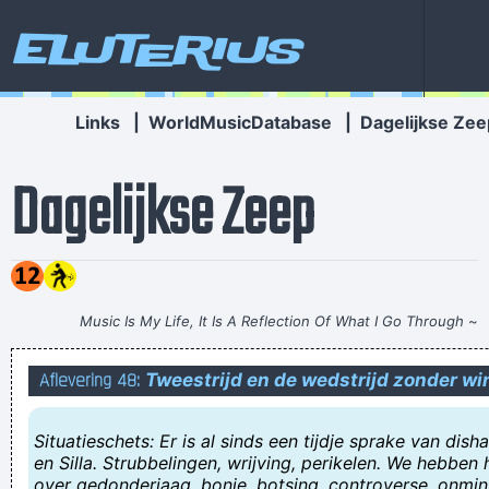
Eluterius
Links
|
WorldMusicDatabase
|
Dagelijkse Zee
Dagelijkse Zeep
Music Is My Life, It Is A Reflection Of What I Go Through
~
Lenny Kravitz
Aflevering 48:
Tweestrijd en de wedstrijd zonder wi
Zien zus en broor hebben tem vurige wéék nog moote
vangen om zien hoar te kinnen knippen!!
Situatieschets: Er is al sinds een tijdje sprake van dis
jaja maandag de 25 ste naar carat rerion @ illusion
en Silla. Strubbelingen, wrijving, perikelen. We hebben 
over gedonderjaag, bonje, botsing, controverse, onmin
al is de schildpad nog zo snel, de haas achterhaalt hem wel