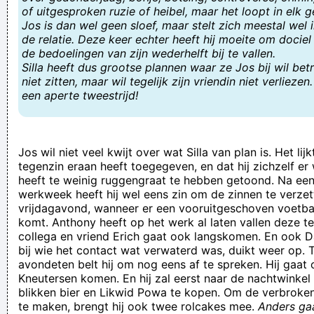
of uitgesproken ruzie of heibel, maar het loopt in elk g
nothing special
Jos is dan wel geen
sloef
, maar stelt zich meestal wel i
de relatie. Deze keer echter heeft hij moeite om doci
Tof.. men ramen trilde weer half uit zen kozijnen! Tof...* mijn*
de bedoelingen van zijn wederhelft bij te vallen.
trilden* mijn*
Silla heeft dus grootse plannen waar ze Jos bij wil bet
niet zitten, maar wil tegelijk zijn vriendin niet verliezen.
Iemand die voor de trein wil springen zou ik toch proberen op
een aperte tweestrijd!
het goede spoor te helpen.
Davina Verscheurs, beroepsfilatelist, begint het stilaan zat te
worden om telkens aan Knoos Alperts gelinkt te worden
Jos wil niet veel kwijt over wat Silla van plan is. Het lijk
tegenzin eraan heeft toegegeven, en dat hij zichzelf er
oh weier oh weier, een haan die legt geen eier
heeft te weinig ruggengraat te hebben getoond. Na ee
gisteren leesde ik iemand die zei dat komende dagen alles
werkweek heeft hij wel eens zin om de zinnen te verzet
vrijdagavond, wanneer er een vooruitgeschoven voetb
plat ging gaan doordat ze grote opkuis aan het houden zijn,
komt. Anthony heeft op het werk al laten vallen deze te 
deep state, qanon etc
collega en vriend Erich gaat ook langskomen. En ook 
bij wie het contact wat verwaterd was, duikt weer op. T
Het was er warm en druk en ik zat op een lege kruk .
avondeten belt hij om nog eens af te spreken. Hij gaat
'Thuis' is gewoon een zielig alternatief voor zielige mensen
Kneutersen komen. En hij zal eerst naar de nachtwinkel
blikken bier en Likwid Powa te kopen. Om de verbrok
die eerlijk gezegd naar 'Familie' willen kijken, maar die zichzelf
te maken, brengt hij ook twee rolcakes mee.
Anders ga
gedwongen hebben om VTM te boycotten. Terwijl het allebei