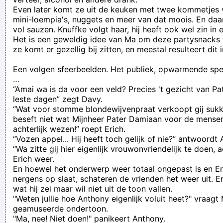
Even later komt ze uit de keuken met twee kommetjes vo
mini-loempia's, nuggets en meer van dat moois. En daar
vol sauzen. Knuffke volgt haar, hij heeft ook wel zin in 
Het is een geweldig idee van Ma om deze partysnacks 
ze komt er gezellig bij zitten, en meestal resulteert di
Een volgen sfeerbeelden. Het publiek, opwarmende spel
…
“Amai wa is da voor een veld? Precies 't gezicht van P
leste dagen” zegt Davy.
“Wat voor stomme blondewijvenpraat verkoopt gij sukkel
beseft niet wat Mijnheer Pater Damiaan voor de mense
achterlijk wezen!” roept Erich.
“Vozen appel... Hij heeft toch gelijk of nie?” antwoordt
“Wa zitte gij hier eigenlijk vrouwonvriendelijk te doen, a
Erich weer.
En hoewel het onderwerp weer totaal ongepast is en E
nergens op slaat, schateren de vrienden het weer uit. 
wat hij zei maar wil niet uit de toon vallen.
"Weten jullie hoe Anthony eigenlijk voluit heet?" vraag
geamuseerde ondertoon.
"Ma, nee! Niet doen!" panikeert Anthony.