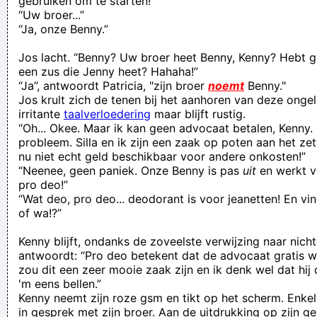
gebruiken om te starten!”
“Uw broer...”
“Ja, onze Benny.”
Jos lacht. “Benny? Uw broer heet Benny, Kenny? Hebt 
een zus die Jenny heet? Hahaha!”
“Ja”, antwoordt Patricia, "zijn broer
noemt
Benny."
Jos krult zich de tenen bij het aanhoren van deze onge
irritante
taalverloedering
maar blijft rustig.
“Oh... Okee. Maar ik kan geen advocaat betalen, Kenny. 
probleem. Silla en ik zijn een zaak op poten aan het z
nu niet echt geld beschikbaar voor andere onkosten!”
“Neenee, geen paniek. Onze Benny is pas
uit
en werkt v
pro deo!”
“Wat deo, pro deo... deodorant is voor jeanetten! En vin
of wa!?”
Kenny blijft, ondanks de zoveelste verwijzing naar nicht
antwoordt: “Pro deo betekent dat de advocaat gratis w
zou dit een zeer mooie zaak zijn en ik denk wel dat hij d
'm eens bellen.”
Kenny neemt zijn roze gsm en tikt op het scherm. Enkele t
in gesprek met zijn broer. Aan de uitdrukking op zijn gez