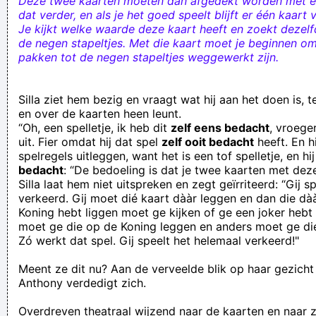
Deze twee kaarten moeten dan afgedekt worden met ee
dat verder, en als je het goed speelt blijft er één kaart 
Je kijkt welke waarde deze kaart heeft en zoekt dezelf
de negen stapeltjes. Met die kaart moet je beginnen om
pakken tot de negen stapeltjes weggewerkt zijn.
Silla ziet hem bezig en vraagt wat hij aan het doen is, t
en over de kaarten heen leunt.
“Oh, een spelletje, ik heb dit
zelf eens bedacht
, vroeger
uit. Fier omdat hij dat spel
zelf ooit bedacht
heeft. En hi
spelregels uitleggen, want het is een tof spelletje, en hi
bedacht
: “De bedoeling is dat je twee kaarten met deze
Silla laat hem niet uitspreken en zegt geïrriteerd: “Gij 
verkeerd. Gij moet dié kaart dààr leggen en dan die dàà
Koning hebt liggen moet ge kijken of ge een joker hebt 
moet ge die op de Koning leggen en anders moet ge d
Zó werkt dat spel. Gij speelt het helemaal verkeerd!"
Meent ze dit nu? Aan de verveelde blik op haar gezicht 
Anthony verdedigt zich.
Overdreven theatraal wijzend naar de kaarten en naar zi