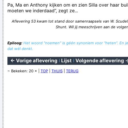
Pa, Ma en Anthony kijken om en zien Silla over haar bui
moeten we inderdaad”, zegt ze...
Aflevering 53 kwam tot stand door samenraapsels van W. Scudel
Shunt. Wil jij meeschrijven aan de volge
Epiloog:
Het woord "noemen" is géén synoniem voor "heten". En je
dat wél denkt.
← Vorige aflevering
|
Lijst
|
Volgende aflevering 
~ Bekeken: 20 × |
TOP
|
THUIS
|
TERUG