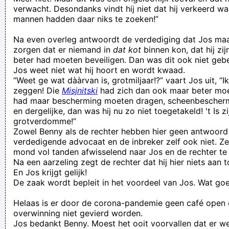
verwacht. Desondanks vindt hij niet dat hij verkeerd w
mannen hadden daar niks te zoeken!”
Na even overleg antwoordt de verdediging dat Jos ma
zorgen dat er niemand in
dat kot
binnen kon, dat hij zi
beter had moeten beveiligen. Dan was dit ook niet geb
Jos weet niet wat hij hoort en wordt kwaad.
“Weet ge wat dààrvan is, grotmiljaar!?” vaart Jos uit, “I
zeggen! Die
Misjnitski
had zich dan ook maar beter moet
had maar bescherming moeten dragen, scheenbescherm
en dergelijke, dan was hij nu zo niet toegetakeld! 't Is z
grotverdomme!”
Zowel Benny als de rechter hebben hier geen antwoord
verdedigende advocaat en de inbreker zelf ook niet. Ze
mond vol tanden afwisselend naar Jos en de rechter te 
Na een aarzeling zegt de rechter dat hij hier niets aan 
En Jos krijgt gelijk!
De zaak wordt bepleit in het voordeel van Jos. Wat go
Helaas is er door de corona-pandemie geen café open 
overwinning niet gevierd worden.
Jos bedankt Benny. Moest het ooit voorvallen dat er w