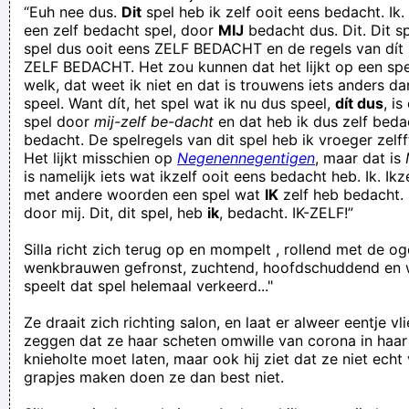
“Euh nee dus.
Dit
spel heb ik zelf ooit eens bedacht. Ik. Ze
een zelf bedacht spel, door
MIJ
bedacht dus. Dit. Dit s
spel dus ooit eens ZELF BEDACHT en de regels van dít 
ZELF BEDACHT. Het zou kunnen dat het lijkt op een spel
welk, dat weet ik niet en dat is trouwens iets anders da
speel. Want dít, het spel wat ik nu dus speel,
dít dus
, i
spel door
mij-zelf be-dacht
en dat heb ik dus zelf bedach
bedacht. De spelregels van dit spel heb ik vroeger zelff
Het lijkt misschien op
Negenennegentigen
, maar dat is
is namelijk iets wat ikzelf ooit eens bedacht heb. Ik. Ikz
met andere woorden een spel wat
IK
zelf heb bedacht. 
door mij. Dit, dit spel, heb
ik
, bedacht. IK-ZELF!”
Silla richt zich terug op en mompelt , rollend met de og
wenkbrauwen gefronst, zuchtend, hoofdschuddend en we
speelt dat spel helemaal verkeerd..."
Ze draait zich richting salon, en laat er alweer eentje vl
zeggen dat ze haar scheten omwille van corona in haar
knieholte moet laten, maar ook hij ziet dat ze niet echt v
grapjes maken doen ze dan best niet.