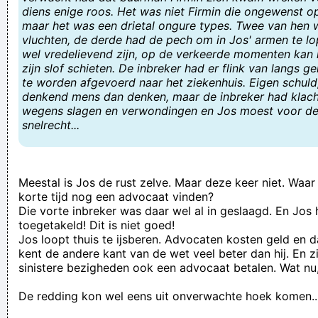
diens enige roos. Het was niet Firmin die ongewenst 
We have an inheritance of a deceased client with your
maar het was een drietal ongure types. Twee van hen
vluchten, de derde had de pech om in Jos' armen te l
surname. Kindly reply with your full names ( ONLY ) for more
wel vredelievend zijn, op de verkeerde momenten kan hij
information.
zijn slof schieten. De inbreker had er flink van langs 
te worden afgevoerd naar het ziekenhuis. Eigen schuld
Baas? Deze zwembroek zat tussen de belangrijke dossiers...
denkend mens dan denken, maar de inbreker had klach
wat moet ik ermee doen?
wegens slagen en verwondingen en Jos moest voor de
snelrecht...
Alfred is zo’n goede minnaar dat hij zelfs bij de boeren zijn
sokken uittrekt.
Het probleem is dat er eigenlijk geen probleem IS!
Meestal is Jos de rust zelve. Maar deze keer niet. Waar 
Ich hem mien Cults mit fluo zool just uut de kast gehaald ...
korte tijd nog een advocaat vinden?
Die vorte inbreker was daar wel al in geslaagd. En Jos
comrade conrad
toegetakeld! Dit is niet goed!
de dj draait door
Jos loopt thuis te ijsberen. Advocaten kosten geld en d
kent de andere kant van de wet veel beter dan hij. En z
can soda's milk bread
sinistere bezigheden ook een advocaat betalen. Wat nu,
Rantsoen of proviand?
De redding kon wel eens uit onverwachte hoek komen..
Plichtbewuste krokodil wacht zo'n 100 jongen op rug zijn
geklauterd om rivier over te steken