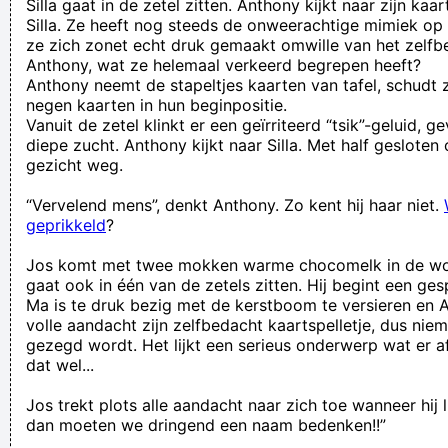
Silla gaat in de zetel zitten. Anthony kijkt naar zijn kaa
Silla. Ze heeft nog steeds de onweerachtige mimiek op 
ze zich zonet echt druk gemaakt omwille van het zelfb
Anthony, wat ze helemaal verkeerd begrepen heeft?
Anthony neemt de stapeltjes kaarten van tafel, schudt 
negen kaarten in hun beginpositie.
Vanuit de zetel klinkt er een geïrriteerd “tsik”-geluid, 
diepe zucht. Anthony kijkt naar Silla. Met half gesloten
gezicht weg.
“Vervelend mens”, denkt Anthony. Zo kent hij haar niet.
geprikkeld
?
Jos komt met twee mokken warme chocomelk in de w
gaat ook in één van de zetels zitten. Hij begint een ges
Ma is te druk bezig met de kerstboom te versieren en 
volle aandacht zijn zelfbedacht kaartspelletje, dus nie
gezegd wordt. Het lijkt een serieus onderwerp wat er 
dat wel...
Jos trekt plots alle aandacht naar zich toe wanneer hij 
dan moeten we dringend een naam bedenken!!”