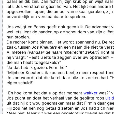
paars en dik zijn. Dan richt hij zijn kruk op en wijst naa
iets. Jos verstaat er geen hol van. Het lijkt een andere t
opgezwollen lippen, die amper van elkaar geraken, zijn
bevorderlijk om verstaanbaar te spreken.
Jos zwijgt en Benny geeft ook geen kik. De advocaat v
wel iets, legt de handen op de schouders van zijn cliën
hun stoelen.
De rechter komt binnen. Het wordt spannend nu. De re
zaak, tussen
Jos Kneuters
en een naam die niet te verst
Al meteen
(vandaar de naam “snelrecht” zeker?)
richt hi
hij vraagt: “Heeft u iets te zeggen over uw optreden? H
die man heeft toegetakeld?”
“Ja dat heb ik gezien. Ferm he!”
“Mijnheer Kneuters, ik zou een beetje meer respect to
Jos antwoordt dat die kerel daar niks te zoeken had. “
eigen schuld!”
“En hoe komt het dat u op dat moment
wakker
was?” vr
Jos zucht en doet het verhaal van de gepikte roos
uit 
uit dat hij dit wou goedmaken maar dat Firmin daar gee
Hij zou het hen nog betaald zetten en Jos had zich hie
Meer niet. Maar dit was een ongelooflijk toeval en dat h