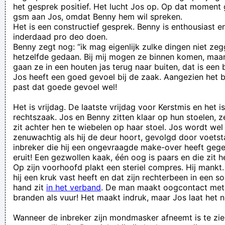
het gesprek positief. Het lucht Jos op. Op dat moment 
gsm aan Jos, omdat Benny hem wil spreken.
Het is een constructief gesprek. Benny is enthousiast e
inderdaad pro deo doen.
Benny zegt nog: “ik mag eigenlijk zulke dingen niet ze
hetzelfde gedaan. Bij mij mogen ze binnen komen, maar 
gaan ze in een houten jas terug naar buiten, dat is een b
Jos heeft een goed gevoel bij de zaak. Aangezien het bi
past dat goede gevoel wel!
Het is vrijdag. De laatste vrijdag voor Kerstmis en het 
rechtszaak. Jos en Benny zitten klaar op hun stoelen, ze
zit achter hen te wiebelen op haar stoel. Jos wordt wel
zenuwachtig als hij de deur hoort, gevolgd door voetst
inbreker die hij een ongevraagde make-over heeft gegev
eruit! Een gezwollen kaak, één oog is paars en die zit h
Op zijn voorhoofd plakt een steriel compres. Hij mankt.
hij een kruk vast heeft en dat zijn rechterbeen in een so
hand zit
in het verband
. De man maakt oogcontact met 
branden als vuur! Het maakt indruk, maar Jos laat het n
Wanneer de inbreker zijn mondmasker afneemt is te zien