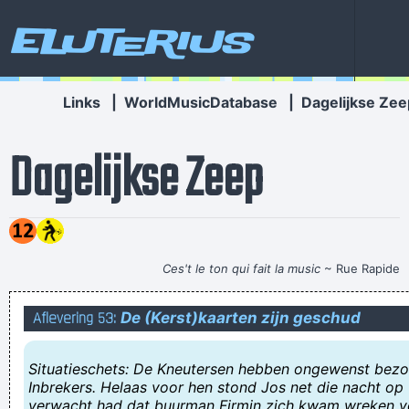
Eluterius
Links
|
WorldMusicDatabase
|
Dagelijkse Zee
Dagelijkse Zeep
Ces't le ton qui fait la music
~ Rue Rapide
'Lonely and nasty while hubby at work, im home f*cking my
Aflevering 53:
De (Kerst)kaarten zijn geschud
holes with big toys'
Ik heb stress maar ik weet niet meer wat ik moet doen tegen
Situatieschets: De Kneutersen hebben ongewenst bez
de stress. Meditatie en yoga helpt niet meer... Weet met
Inbrekers. Helaas voor hen stond Jos net die nacht op u
verwacht had dat buurman Firmin zich kwam wreken vo
mezelf geen raaf meer.