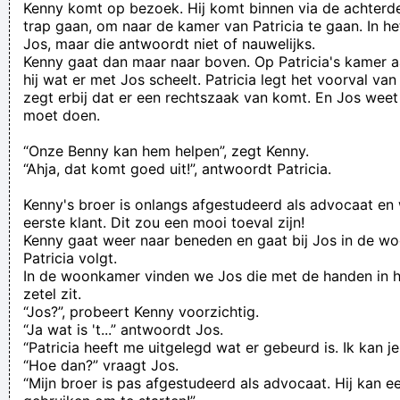
Kenny komt op bezoek. Hij komt binnen via de achterdeu
trap gaan, om naar de kamer van Patricia te gaan. In he
Naast zijn job als nachtwaker zit Gerard zeker niet stil. Zijn
Jos, maar die antwoordt niet of nauwelijks.
hobby´s zijn vissen, kruiswoordraadsels oplossen en
Kenny gaat dan maar naar boven. Op Patricia's kamer
hij wat er met Jos scheelt. Patricia legt het voorval van
postzegels verzamelen
zegt erbij dat er een rechtszaak van komt. En Jos weet 
Verknoei je tijd op een nuttige manier!
moet doen.
Geej se lèllike voel hod!
“Onze Benny kan hem helpen”, zegt Kenny.
“Ahja, dat komt goed uit!”, antwoordt Patricia.
Kenny's broer is onlangs afgestudeerd als advocaat en
eerste klant. Dit zou een mooi toeval zijn!
Kenny gaat weer naar beneden en gaat bij Jos in de wo
Patricia volgt.
In de woonkamer vinden we Jos die met de handen in he
zetel zit.
“Jos?”, probeert Kenny voorzichtig.
“Ja wat is 't...” antwoordt Jos.
“Patricia heeft me uitgelegd wat er gebeurd is. Ik kan je
“Hoe dan?” vraagt Jos.
“Mijn broer is pas afgestudeerd als advocaat. Hij kan 