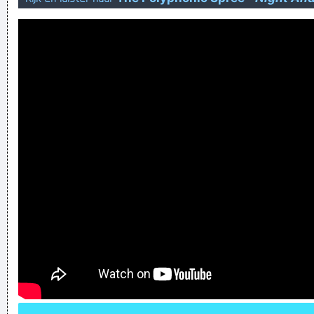
the popular sandwich condiment.
lachen als een hoer met liespijn
Verknoei je tijd op een nuttige manier!
Geej se lèllike voel hod!