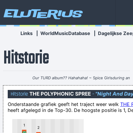
Eluterius
Links
|
WorldMusicDatabase
|
Dagelijkse Zee
Hitstorie
Our TURD album?? Hahahaha!
~ Spice Girls
during an
interview, when a Dutch interviewer was constantly
Hitstorie
THE POLYPHONIC SPREE
-
"Night And Da
mentioning their TURD (third) album
...
Onderstaande grafiek geeft het traject weer welk
THE 
Leert ne keer zelf printeh!
heeft afgelegd in de Top-30. De hoogste positie is 1, De
roeland vreest dat het samenwerken niet vlot gaat verlopen
ivm met z'n hardware en mijn softw studio
1
2
De meeste sportschoenen zijn gewoon LELIJK