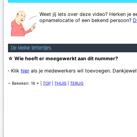
Weet jij iets over deze video? Herken je e
opnamelocatie of een bekend persoon?
D
De kleine lettertjes
☆ Wie heeft er meegewerkt aan dit nummer?
·
Klik
hier
als je medewerkers wil toevoegen. Dankjewel
~ Bekeken: 16 × |
TOP
|
THUIS
|
TERUG