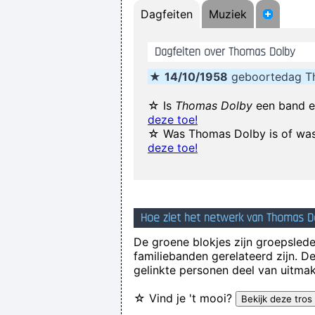
Dagfeiten
Muziek
I declare that the Beatles a
Dagfeiten over Thomas Dolby
★
14/10/1958
geboortedag T
☆ Is
Thomas Dolby
een band e
deze toe!
Drinking bear 
☆ Was Thomas Dolby is of was
There are m
deze toe!
Yeah, Wacko Jacko, Where Did That 
Hoe ziet het netwerk van Thomas Do
(Annoyed) 
De groene blokjes zijn groepsleden
I personally donated $2,500 to the Re
familiebanden gerelateerd zijn. D
gelinkte personen deel van uitmak
☆ Vind je 't mooi?