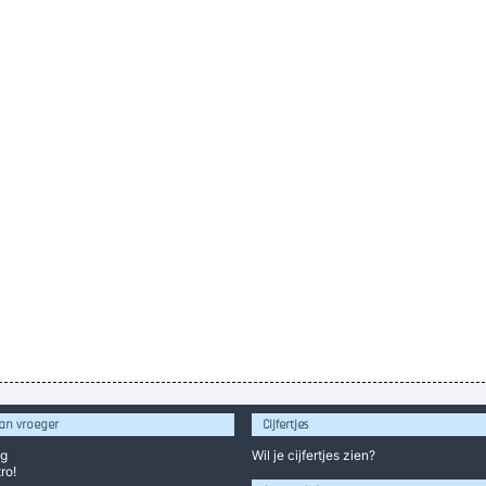
an vroeger
Cijfertjes
og
Wil je
cijfertjes
zien?
ro!