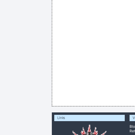
Links
V
Bl
Ret