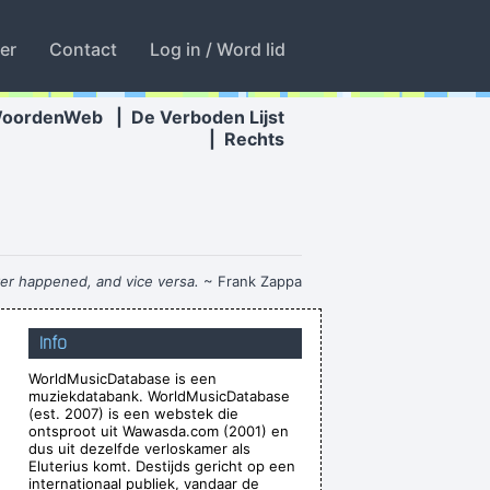
ter
Contact
Log in / Word lid
WoordenWeb
|
De Verboden Lijst
|
Rechts
ver happened, and vice versa.
~ Frank Zappa
e Brought Colors To My Life
~ George Strait
Info
re just about a beat apart.
~ Waylon Jennings
WorldMusicDatabase is een
 Between What I Do And What A Lot Of Guitar
muziekdatabank. WorldMusicDatabase
Heroes Do
~ The Edge
(est. 2007) is een webstek die
ontsproot uit Wawasda.com (2001) en
asty habits; I take tea at three
~ Mick Jagger
dus uit dezelfde verloskamer als
Eluterius komt. Destijds gericht op een
o with the money. You're the real prize. The
internationaal publiek, vandaar de