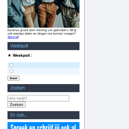
Eluterius groeit door inbreng van gebruikers. Wil jij
ook weetjes delen en dingen toe kunnen voegen?
Word lid
!
Weekpoll
★
Weekpoll :
Zoeken
En ook...