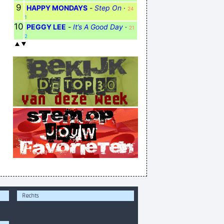
9
HAPPY MONDAYS
-
Step On
·
24
1
10
PEGGY LEE
-
It’s A Good Day
·
21
2
Rechts