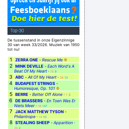
Top-30
De tussenstand in onze Eigenzinnige
30 van week 33/2026. Muziek van 1950
tot nu!
1
ZERRA ONE
-
Rescue Me
2
MINK DEVILLE
-
Each Word‘s A
Beat Of My Heart
·
15
9
3
ABC
-
All Of My Heart
·
28
13
4
BUDAPEST STRINGS
-
Humoresque, Op. 101
5
BERRE
-
Better Off Alone
·
1
3
6
DE BRASSERS
-
En Toen Was Er
Niets Meer
·
18
137
7
JACK MATTHEW TYSON
-
Philantrope
·
14
10
8
STEALING SHEEP
-
Apparition
·
23
2