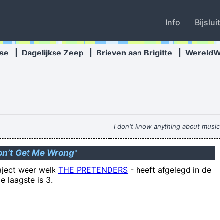
Info
Bijslui
se
|
Dagelijkse Zeep
|
Brieven aan Brigitte
|
Wereld
I don't know anything about music,
on’t Get Me Wrong
"
raject weer welk
THE PRETENDERS
-
heeft afgelegd in de
En dat los je dan maar op door zomaar wat mensen voor
e laagste is 3.
 rust: Refaelov trapt Anderlecht vanop de stip op voorsprong. Upduller f