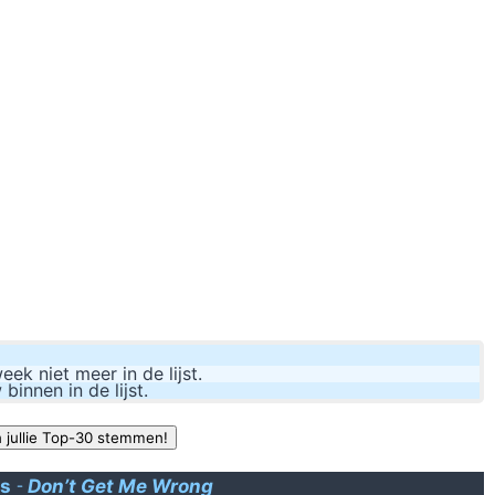
esliginde filmi seyrediyorumdur, bu arada film boyunca ilgi gostermemis 
ag een kleverig, witachtig en nogal zilt geurend kwakje op het aanrecht.
familie Jackson, was al twee keer eerder getrouwd. Ze zat eerder in d
regisseur 
Weet je waar ik ben geweest? Al
Tja, dan kan je evengoed zeggen dat die flik klop kreeg o
k niet meer in de lijst.
nnen in de lijst.
rs
-
Don’t Get Me Wrong