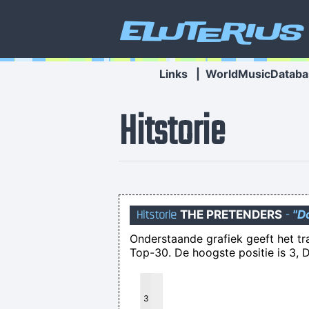
Eluterius
Links
|
WorldMusicDataba
Hitstorie
Hitstorie
THE PRETENDERS
-
"D
Onderstaande grafiek geeft het t
Top-30. De hoogste positie is 3, D
Opdoffer voor STVV vlak na de
3