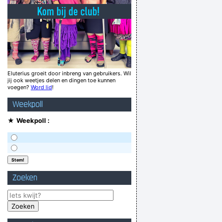
ve daha once de seyretmemis anne odaya girer
 Zei ik 'kwakje'? Ik bedoel 'Kwa®kje' Hahaha!
Please glisten to me
Ik kom niet opdagen tijdens dopdagen
e huwelijksboot met zanger James DeBarge en
Eluterius groeit door inbreng van gebruikers. Wil
jij ook weetjes delen en dingen toe kunnen
Rene DeBarge en regisseur Rene Elizonda Jr
voegen?
Word lid
!
So it's Bronic and Free-Free? :)
Weekpoll
 drie weken... De weekends... Oegstgheejst
★
Weekpoll :
mdat hij maar niet zo gekleed moet rondlopen
Verknoei je tijd op een nuttige manier!
Geej se lèllike voel hod!
Zoeken