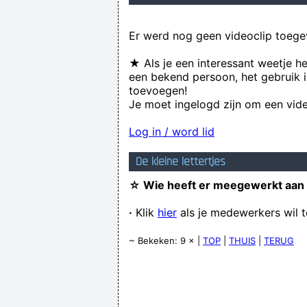
Er werd nog geen videoclip toege
★ Als je een interessant weetje h
een bekend persoon, het gebruik i
toevoegen!
Je moet ingelogd zijn om een vide
Log in / word lid
De kleine lettertjes
☆ Wie heeft er meegewerkt aan
·
Klik
hier
als je medewerkers wil 
~ Bekeken: 9 × |
TOP
|
THUIS
|
TERUG