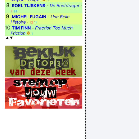
5
8
ROEL TIJSKENS
-
De Briefdrager
·
2
82
9
MICHEL FUGAIN
-
Une Belle
Histoire
·
13
14
10
TIM FINN
-
Fraction Too Much
Friction
1