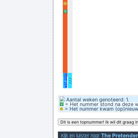
girmis, hirk hork efektleri 
Ik kwam thuis en er l
Janet, de jongste telg uit de pop
w37 2025
/ / /
Aantal weken genoteerd: 1.
= Het nummer stond na deze wee
= Het nummer kwam (op)nieuw bi
Kijk en luister naar
The Pretende