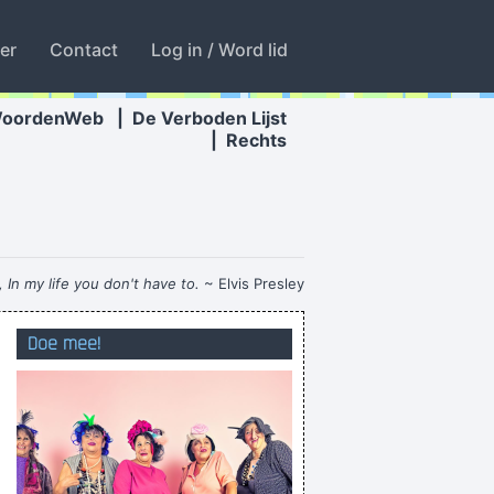
ter
Contact
Log in / Word lid
WoordenWeb
|
De Verboden Lijst
|
Rechts
 In my life you don't have to.
~ Elvis Presley
Ik vond dat ik dat mocht vragen.
Doe mee!
mijn vrouw begint te demonteren
 de zot te houden of hoe moet ik het zien!?
or STVV flat after the rest: Refaelov stairs
Anderlecht fromup the dot on frontjump
Gratis gratis gratis!!!