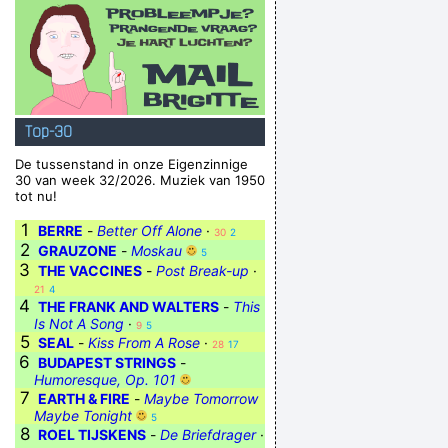
Top-30
De tussenstand in onze Eigenzinnige
30 van week 32/2026. Muziek van 1950
tot nu!
1
BERRE
-
Better Off Alone
·
30
2
2
GRAUZONE
-
Moskau
5
3
THE VACCINES
-
Post Break-up
·
21
4
4
THE FRANK AND WALTERS
-
This
Is Not A Song
·
9
5
5
SEAL
-
Kiss From A Rose
·
28
17
6
BUDAPEST STRINGS
-
Humoresque, Op. 101
7
EARTH & FIRE
-
Maybe Tomorrow
Maybe Tonight
5
8
ROEL TIJSKENS
-
De Briefdrager
·