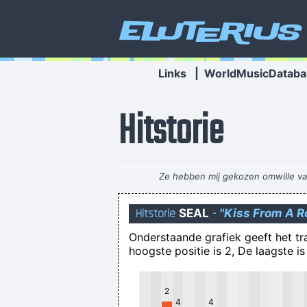
Eluterius
Links
|
WorldMusicDataba
Hitstorie
Ze hebben mij gekozen omwille van 
Hitstorie
SEAL
-
"Kiss From A R
Onderstaande grafiek geeft het t
hoogste positie is 2, De laagste is
Dus, effe samenvatten : er zijn
2
4
4