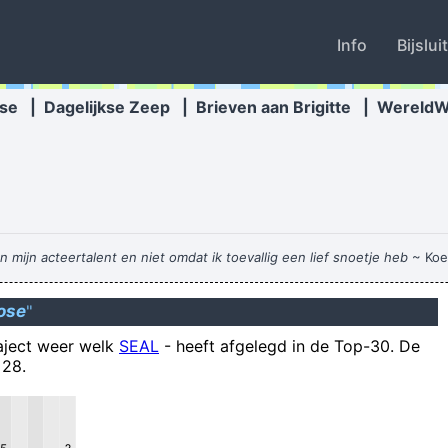
Info
Bijslui
se
|
Dagelijkse Zeep
|
Brieven aan Brigitte
|
Wereld
mijn acteertalent en niet omdat ik toevallig een lief snoetje heb
~ Koe
ose
"
t es nie omdat ge in oiltert de klokken huu
raject weer welk
SEAL
-
heeft afgelegd in de Top-30. De
 28.
 er die denken dat, omdat er een rally-auto te hert ree, er vannacht ee
paniek do
De heer A, de directeur van de Busan Dental Clinic, z