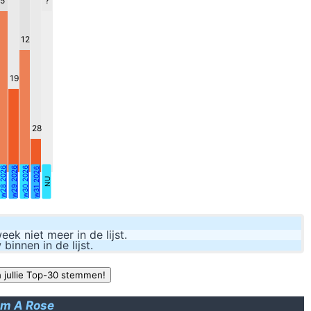
5
?
12
19
se people must have interviewed too many stupid people that doesn't f
28
 this fuzzy warm cozy sleeper for my 3 month old baby, I am so glad I g
r mijn ontslag of wat moest ge weten??? Ik wil niet werken voor een 
28 2026
w29 2026
w30 2026
w31 2026
inder geluk heb gehad dan jij, dat je er automatisch van uit mag gaan al
NU
k niet meer in de lijst.
nnen in de lijst.
om A Rose