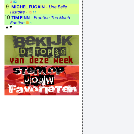
2
82
9
MICHEL FUGAIN
-
Une Belle
Histoire
·
13
14
10
TIM FINN
-
Fraction Too Much
Friction
1