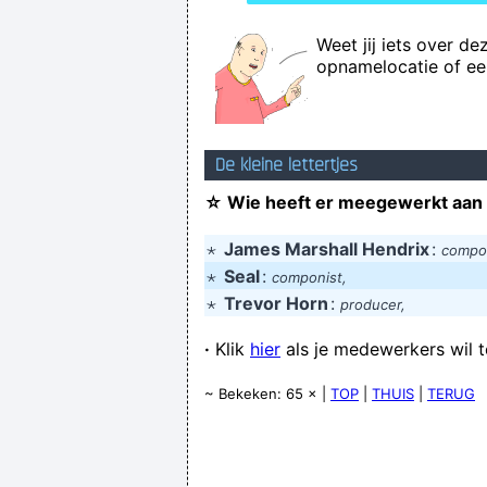
Weet jij iets over d
opnamelocatie of e
De kleine lettertjes
☆ Wie heeft er meegewerkt aan
⋆
James Marshall Hendrix
:
compon
⋆
Seal
:
componist,
⋆
Trevor Horn
:
producer,
·
Klik
hier
als je medewerkers wil 
~ Bekeken: 65 × |
TOP
|
THUIS
|
TERUG