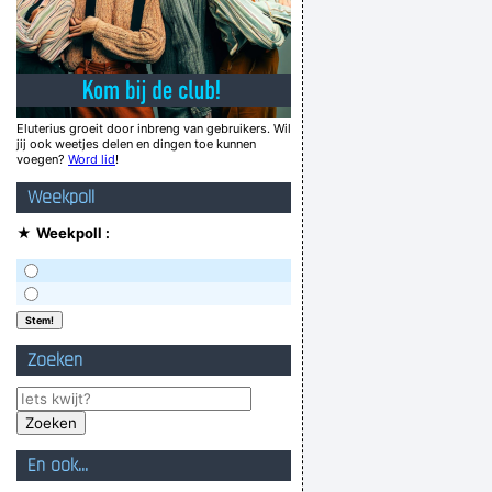
Urine stinkt naar pis!
toen we na de doopakten doorpakten
2.
Need signs? Drit cheap! Spelling free!
Eluterius groeit door inbreng van gebruikers. Wil
jij ook weetjes delen en dingen toe kunnen
knip, knip, knip, knets.
voegen?
Word lid
!
it the position and they are now desperate.
Weekpoll
ot it. I would highly recommend that you get
★
Weekpoll :
waardeloze lutser die ik eenvoudigweg HAAT
s zou ik het IQ van een putdeksel hebben, jij
onfatsoenlijk persoon!
Verknoei je tijd op een nuttige manier!
Zoeken
Geej se lèllike voel hod!
En ook...