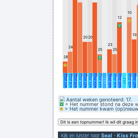
10
12
19
20
20
23
24
25
25
The
28
Early this summer I came across
De reden voo
w20 2023
w22 2023
w23 2023
w24 2023
w32 2025
w33 2025
w26 2026
w27 2026
w
w17 2023
w18 2023
w19 2023
w21 2023
w31 2025
Het is niet omdat ik qua studies m
/ / /
/ / /
Aantal weken genoteerd: 17.
= Het nummer stond na deze wee
= Het nummer kwam (op)nieuw bi
Kijk en luister naar
Seal
-
Kiss Fr