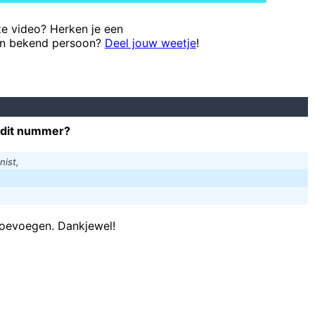
eze video? Herken je een
en bekend persoon?
Deel jouw weetje
!
 dit nummer?
ist,
toevoegen. Dankjewel!