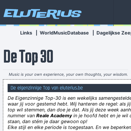
Eluterius
Links
|
WorldMusicDatabase
|
Dagelijkse Zee
De Top 30
Music is your own experience, your own thoughts, your wisdom.
If you don't live it, it won't come out of your horn. They teach
De eigenzinnige Top van eluterius.be
you there's a boundary line to music. But, man, there's no
De Eigenzinnige Top-30 is een wekelijks samengestel
boundary line to art.
~ Charlie Parker
waar jij voor gestemd hebt. Wij hanteren de regel: als j
top wil stemmen, dan doe je dat. Als jij deze week aan
hoe gaat het dit is online shop er zijn vele soorten laptop,
nummer van
Reale Academy
in je hoofd hebt en je wil 
mobiele telefoon, camera, televisie .... de laagste prijs, het gratis
staan, dan stém je daar gewoon op!
Elke stijl en elke periode is toegestaan. En we beperken
Verzendmethode