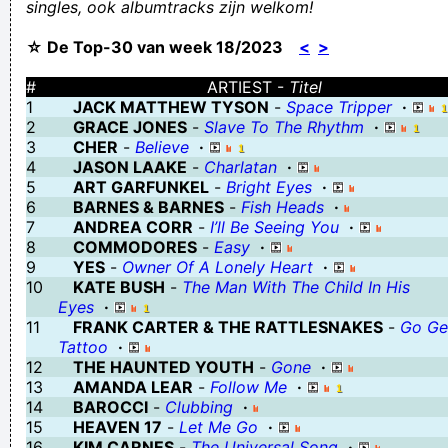
singles, ook albumtracks zijn welkom!
"Delen is lief" toevoegen aan een bericht is gay!
☆ De Top-30 van week 18/2023
<
>
Flat earthers dont need an astronomer to prove that the earth is
a globe, they need a physiologist to check whats wrong with
#
ARTIEST -
Titel
1
JACK MATTHEW TYSON
-
Space Tripper
·
their brain
2
GRACE JONES
-
Slave To The Rhythm
·
That’s not god, that’s ACME, the coyote always uses them to get
3
CHER
-
Believe
·
4
JASON LAAKE
-
Charlatan
·
across the canyons
5
ART GARFUNKEL
-
Bright Eyes
·
We zijn spoedig naar de opzoek!
6
BARNES & BARNES
-
Fish Heads
·
7
ANDREA CORR
-
I’ll Be Seeing You
·
al schijnt in november de zon, 1000 kg is en blijft een ton
8
COMMODORES
-
Easy
·
Roger Schimpanschee
9
YES
-
Owner Of A Lonely Heart
·
10
KATE BUSH
-
The Man With The Child In His
nutteloos sport 100 m buikloop
Eyes
·
Omfg ik stoor me echt aan die brave kop van die tessa echt
11
FRANK CARTER & THE RATTLESNAKES
-
Go Ge
Tattoo
·
fucking ierrietand
12
THE HAUNTED YOUTH
-
Gone
·
Eerder eretekens voor Eerdekens!
13
AMANDA LEAR
-
Follow Me
·
14
BAROCCI
-
Clubbing
·
Gebruik een specifiek woord in een congruente zin: "Ik vulgair
15
HEAVEN 17
-
Let Me Go
·
kutjes!"
16
KIM CARNES
-
The Universal Song
·