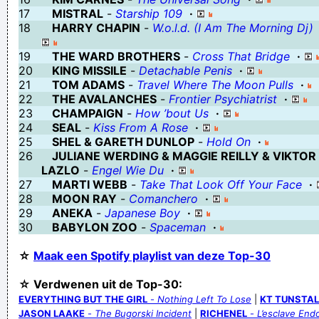
17
MISTRAL
-
Starship 109
·
haast en spoed geven zweet en bloed
18
HARRY CHAPIN
-
W.o.l.d. (I Am The Morning Dj)
We reviewed the Page you reported vanwege een serieuze
19
THE WARD BROTHERS
-
Cross That Bridge
·
geweldsdreiging and found it doesn't violate our richtlijnen voor
20
KING MISSILE
-
Detachable Penis
·
de community.
21
TOM ADAMS
-
Travel Where The Moon Pulls
·
22
THE AVALANCHES
-
Frontier Psychiatrist
·
Verknoei je tijd op een nuttige manier!
23
CHAMPAIGN
-
How ’bout Us
·
Geej se lèllike voel hod!
24
SEAL
-
Kiss From A Rose
·
25
SHEL & GARETH DUNLOP
-
Hold On
·
26
JULIANE WERDING & MAGGIE REILLY & VIKTOR
LAZLO
-
Engel Wie Du
·
27
MARTI WEBB
-
Take That Look Off Your Face
·
28
MOON RAY
-
Comanchero
·
29
ANEKA
-
Japanese Boy
·
30
BABYLON ZOO
-
Spaceman
·
☆
Maak een Spotify playlist van deze Top-30
☆ Verdwenen uit de Top-30:
EVERYTHING BUT THE GIRL
-
Nothing Left To Lose
|
KT TUNSTAL
JASON LAAKE
-
The Bugorski Incident
|
RICHENEL
-
L’esclave End