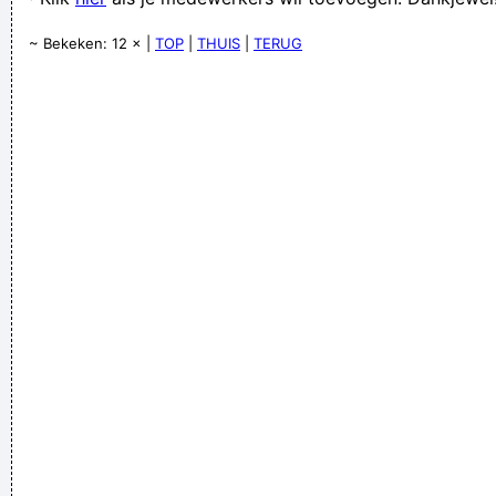
Stacake Zitvlaay, Lichtaart
~ Bekeken: 12 × |
TOP
|
THUIS
|
TERUG
Verknoei je tijd op een nuttige manier!
Geej se lèllike voel hod!