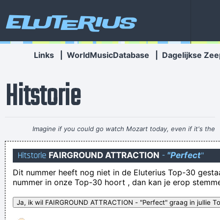
Eluterius
Links
|
WorldMusicDatabase
|
Dagelijkse Zee
Hitstorie
Imagine if you could go watch Mozart today, even if it's the
last, crappiest show he ever played. What a thrill that would
Hitstorie
FAIRGROUND ATTRACTION
-
"Perfect
"
be.
~ Roger Daltrey
Dit nummer heeft nog niet in de Eluterius Top-30 gestaan!
Nicky Headon was Joe's drummer. Joe Strummer
nummer in onze Top-30 hoort , dan kan je erop stemm
De politiezone Rupel trok meteen alle registers op.
"Kan je je laadbak aan de andere kant ook even open doen" is
GEEN MEERKEUZEVRAAG GODVERDOEME STOEM TRUT!!!