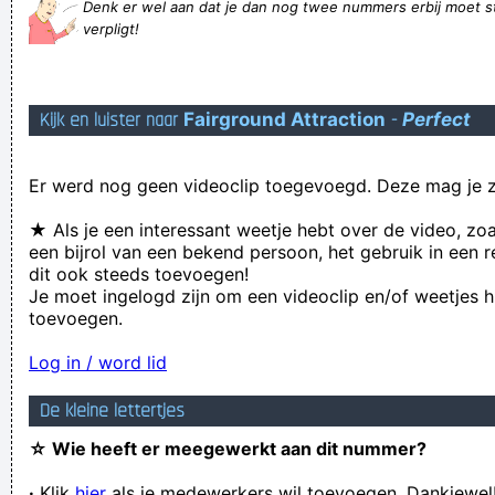
Denk er wel aan dat je dan nog twee nummers erbij moet s
ik kan zó luid roepen, dat zelfs een echo niet meer durft te
verpligt!
antwoorden
I'm awsome. It's get better. "It's is my life" - Jon Bovi
Kijk en luister naar
Fairground Attraction
-
Perfect
Verdacht: naar het containerpark gaan en vinden dat het er
stinkt, en daarna in de aldi én de GB dezelfde stank
Er werd nog geen videoclip toegevoegd. Deze mag je z
gewaarworden
my flange turns yellow
★ Als je een interessant weetje hebt over de video, zo
een bijrol van een bekend persoon, het gebruik in een r
Heeft vandaag iemand jou al gezegd dat je een
dit ook steeds toevoegen!
KÁNJERRRRRR bent!?
Je moet ingelogd zijn om een videoclip en/of weetjes h
toevoegen.
Laat het vanuit de diepten van je hele wezen naar voren
komen dat het leven zelf jouw leven is
Log in / word lid
Zweden zijn berucht voor hun zweedvoeten .
De kleine lettertjes
Moet ik echt die vieze snothelm dragen?
☆ Wie heeft er meegewerkt aan dit nummer?
Omdat God ooit mijn imaginaire grasmaaier heeft geleend (ik
·
Klik
hier
als je medewerkers wil toevoegen. Dankjewel
heb geen tuin) en die nooit heeft teruggebracht.