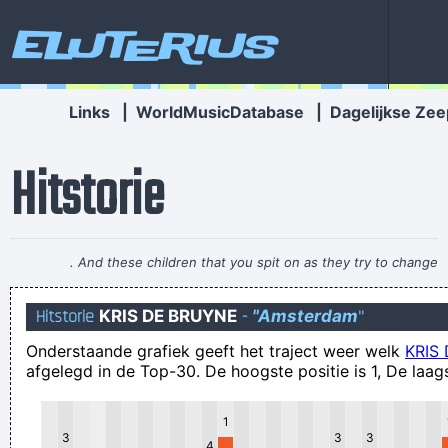
Eluterius
Links
|
WorldMusicDatabase
|
Dagelijkse Zee
Hitstorie
. And these children that you spit on as they try to change
their worlds, they are immune to your consultations, they´ re
Hitstorie
KRIS DE BRUYNE
-
"Amsterdam
"
quite aware of what they´ re going through.
~ David Bowie
Onderstaande grafiek geeft het traject weer welk
KRIS
Aardgas Jaskas Kaskouskas Edgardgasjas
afgelegd in de Top-30. De hoogste positie is 1, De laags
Jaskansaskansjaskas
Stop je paaseieren nu beter in de koelkast of juist wel?
1
3
3
3
Foneties
4