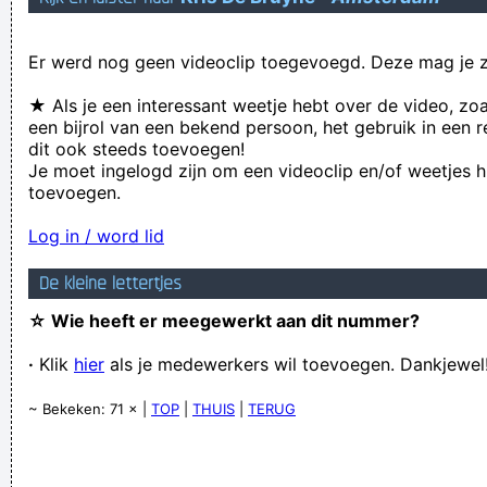
Geej se lèllike voel hod!
Er werd nog geen videoclip toegevoegd. Deze mag je z
★ Als je een interessant weetje hebt over de video, zo
een bijrol van een bekend persoon, het gebruik in een r
dit ook steeds toevoegen!
Je moet ingelogd zijn om een videoclip en/of weetjes h
toevoegen.
Log in / word lid
De kleine lettertjes
☆ Wie heeft er meegewerkt aan dit nummer?
·
Klik
hier
als je medewerkers wil toevoegen. Dankjewel
~ Bekeken: 71 × |
TOP
|
THUIS
|
TERUG