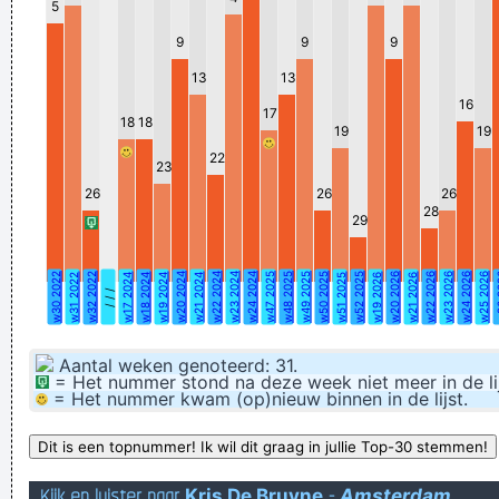
5
Is 1 cm rekking genoeg om gewoon lekker te batsen?
9
9
9
BFYTW 卐
13
13
STVV: the tables have turned inderdaad! 360°!
16
17
18
18
Waar gaan we het vandaag eens over hebben? Aambeien?
19
19
22
Braaksel?
23
26
Als je in de spiegel kijkt met je ogen dicht, zie je hoe je
26
26
28
29
eruitziet als je slaapt! Het werkt echt!
de nagelstylist heeft geen nagel om aan haar gat te krabben
w30 2022
w32 2022
w20 2024
w22 2024
w23 2024
w24 2024
w47 2025
w48 2025
w49 2025
w50 2025
w52 2025
w20 2026
w22 2026
w23 2026
w24 2026
w25 2026
w26
w31 2022
w17 2024
w18 2024
w19 2024
w21 2024
w51 2025
w19 2026
w21 2026
a purpose beats a shit job anyday...
/ / /
In 4 thuiswedstrijden wist Standard er slechts 1 te boeken.
doen ze tegen STVV een 2e thuiszege? Ik denk het niet...
Aantal weken genoteerd: 31.
= Het nummer stond na deze week niet meer in de lij
Ik denk dat de lucht bij mij kapot is in Hamont want er lekt
= Het nummer kwam (op)nieuw binnen in de lijst.
water van boven
wie niet sterk is is slap
Kijk en luister naar
Kris De Bruyne
-
Amsterdam
Verknoei je tijd op een nuttige manier!