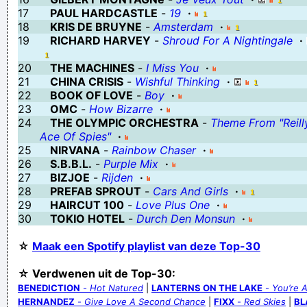
17
PAUL HARDCASTLE
-
19
·
18
KRIS DE BRUYNE
-
Amsterdam
·
19
RICHARD HARVEY
-
Shroud For A Nightingale
·
20
THE MACHINES
-
I Miss You
·
21
CHINA CRISIS
-
Wishful Thinking
·
22
BOOK OF LOVE
-
Boy
·
23
OMC
-
How Bizarre
·
24
THE OLYMPIC ORCHESTRA
-
Theme From "Reill
Ace Of Spies"
·
25
NIRVANA
-
Rainbow Chaser
·
26
S.B.B.L.
-
Purple Mix
·
27
BIZJOE
-
Rijden
·
28
PREFAB SPROUT
-
Cars And Girls
·
29
HAIRCUT 100
-
Love Plus One
·
30
TOKIO HOTEL
-
Durch Den Monsun
·
☆
Maak een Spotify playlist van deze Top-30
☆ Verdwenen uit de Top-30:
BENEDICTION
-
Hot Natured
|
LANTERNS ON THE LAKE
-
You’re 
HERNANDEZ
-
Give Love A Second Chance
|
FIXX
-
Red Skies
|
BL