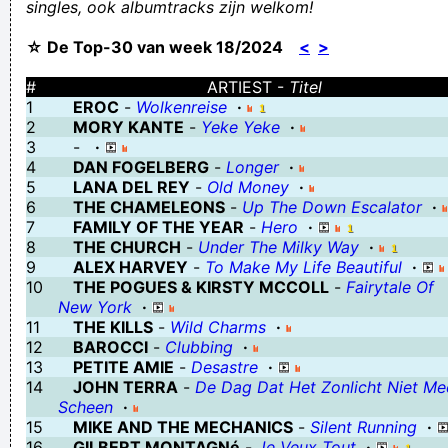
singles, ook albumtracks zijn welkom!
"Nu ik stop, vinden ze Deschacht allemaal de beste" - Ik niet Oli,
☆ De Top-30 van week 18/2024
<
>
ik niet.
Niet dat ik elke dag rondloop als een wandelende stinkwolk
#
ARTIEST -
Titel
1
EROC
-
Wolkenreise
·
Er was eens een man eh, en die moest 7 keer meekomen
2
MORY KANTE
-
Yeke Yeke
·
Ik ben de belichaming van het woord "IRRITANT"
3
-
·
4
DAN FOGELBERG
-
Longer
·
geluk is niet de glimlach die je laat zien als je naar anderen kijkt,
5
LANA DEL REY
-
Old Money
·
maar die in je hart blijft als je jezelf onder ogen ziet
6
THE CHAMELEONS
-
Up The Down Escalator
·
7
FAMILY OF THE YEAR
-
Hero
·
Is Eddie Vedder? Nee, die is met Brian May.
8
THE CHURCH
-
Under The Milky Way
·
Compleet van de put gerukt
9
ALEX HARVEY
-
To Make My Life Beautiful
·
10
THE POGUES & KIRSTY MCCOLL
-
Fairytale Of
Damnit Uterus!: I've told you to stop fvcking around and get
New York
·
back to work for the last time! Your fired!
11
THE KILLS
-
Wild Charms
·
12
BAROCCI
-
Clubbing
·
the koop: Honda. Schadow
13
PETITE AMIE
-
Desastre
·
Verknoei je tijd op een nuttige manier!
14
JOHN TERRA
-
De Dag Dat Het Zonlicht Niet Me
Scheen
·
Geej se lèllike voel hod!
15
MIKE AND THE MECHANICS
-
Silent Running
·
16
GILBERT MONTAGNé
-
Je Veux Tout
·