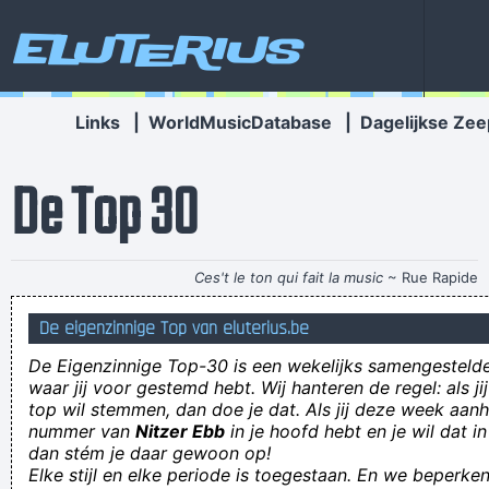
Eluterius
Links
|
WorldMusicDatabase
|
Dagelijkse Zee
De Top 30
Ces't le ton qui fait la music
~ Rue Rapide
wie zijn kind benzine voert mag niet roken als het boert
De eigenzinnige Top van eluterius.be
iemand een washandje toesteken
De Eigenzinnige Top-30 is een wekelijks samengestel
Fuck-Me-Botjes zijn eigenlijk gewoon smurfenmutsen maar dan
waar jij voor gestemd hebt. Wij hanteren de regel: als j
top wil stemmen, dan doe je dat. Als jij deze week aan
aan je voeten!
nummer van
Nitzer Ebb
in je hoofd hebt en je wil dat in
Why should you only use 239 beans in bean soup? Because if
dan stém je daar gewoon op!
Elke stijl en elke periode is toegestaan. En we beperken
you add one more, it’ll be too-farty.