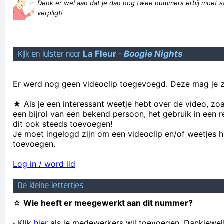
Denk er wel aan dat je dan nog twee nummers erbij moet s
stinkt het ook een beetje. Vorig weekend heb ik onveilig
verpligt!
gevreeën met een onbekend meisje.
raak kin raars kees beer mes bes snik kroon koos daar braak
Kijk en luister naar
La Fleur
-
Boogie Nights
doos dirk berm merk meer krik
It also helps when you're not being a cunt
Er werd nog geen videoclip toegevoegd. Deze mag je z
lol tis al 1-0 comen kortrijk xd
Als je een 'pistolet' voor je neus krijgt, is je broodje
★ Als je een interessant weetje hebt over de video, zo
een bijrol van een bekend persoon, het gebruik in een r
gebakken.
dit ook steeds toevoegen!
aangezien jij geestelijk niet helemaal gezond in elkaar steekt
Je moet ingelogd zijn om een videoclip en/of weetjes h
toevoegen.
Dik Advokaat zei: 'Nou, dan had ik zoiets van...tja.' - eens te
meer een bewijs dat 't een leegheaufdige zaque is
Log in / word lid
lamalord: Barcaenrscaforlife geen kritiek op vanaken geven
De kleine lettertjes
aub
☆ Wie heeft er meegewerkt aan dit nummer?
I tried to sing once and people in the next room thought I
·
Klik
hier
als je medewerkers wil toevoegen. Dankjewel
was butchering hogs