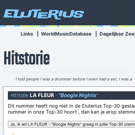
Eluterius
Links
|
WorldMusicDatabase
|
Dagelijkse Zee
Hitstorie
I told people I was a drummer before I even had a set, I was a
mental drummer.
~ Keith Moon
Hitstorie
LA FLEUR
-
"Boogie Nights
"
allez nu hoe gaat da er uitzien als die seeventich is! hij hed
Dit nummer heeft nog niet in de Eluterius Top-30 gestaan!
nog fraaie rijkelijk omringde zaken op nek en gezigt staan
nummer in onze Top-30 hoort , dan kan je erop stemm
staan presies!
DAN LAAT IK MEESTAL GEWOON EEN SCHEET!!!!
Sinds een paar dagen ruikt mijn plas een stuk sterker en