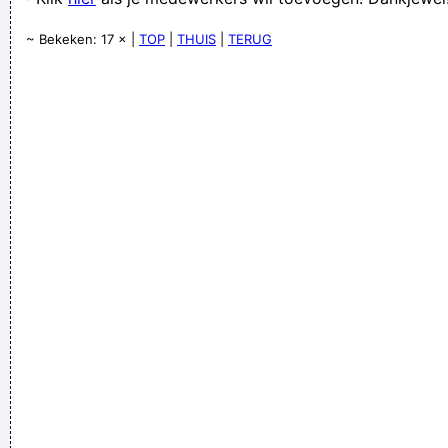
Up Yours People
~ Bekeken: 17 × |
TOP
|
THUIS
|
TERUG
zoals het klokje thuis tikt tikt het in de kroeg ook
Verknoei je tijd op een nuttige manier!
Geej se lèllike voel hod!