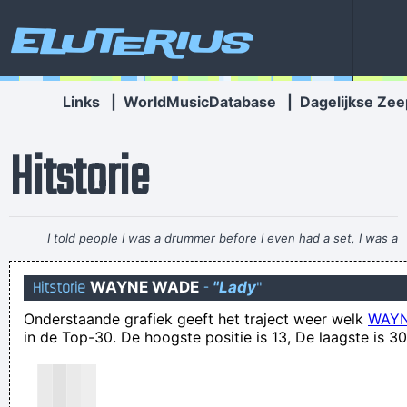
Eluterius
Links
|
WorldMusicDatabase
|
Dagelijkse Zee
Hitstorie
I told people I was a drummer before I even had a set, I was a
mental drummer.
~ Keith Moon
Hitstorie
WAYNE WADE
-
"Lady
"
The 1993 Dance Review Megamix
Onderstaande grafiek geeft het traject weer welk
WAY
Dat ze zoiets niet eerder op de mensheid hebben losgelaten!
in de Top-30. De hoogste positie is 13, De laagste is 30
oost west, ik doe thuis geen flikker en ons ma de rest
Het zal mijn worst niet wezen!
ieder gek zijn gebrek en ieder zot zijn genot ..... om je