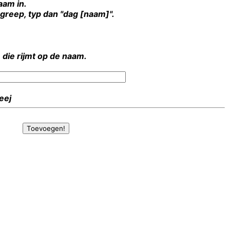
aam in.
rgreep, typ dan "dag [naam]".
 die rijmt op de naam.
Heej