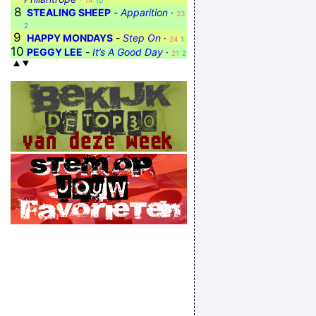
14
10
8
STEALING SHEEP
-
Apparition
·
23
2
9
HAPPY MONDAYS
-
Step On
·
24
1
10
PEGGY LEE
-
It’s A Good Day
·
21
2