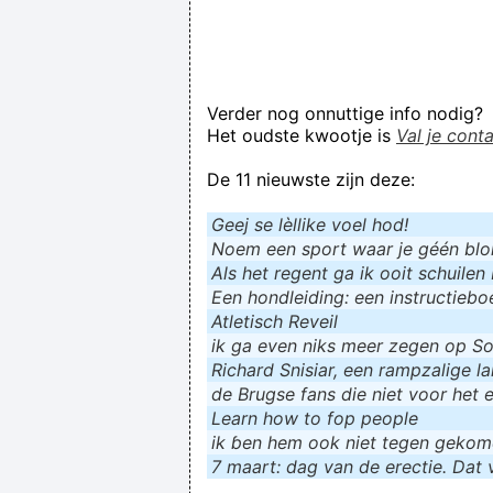
Verder nog onnuttige info nodig?
Het oudste kwootje is
Val je cont
De 11 nieuwste zijn deze:
Geej se lèllike voel hod!
Noem een sport waar je géén blokf
Als het regent ga ik ooit schuilen 
Een hondleiding: een instructieboe
Atletisch Reveil
ik ga even niks meer zegen op Soc
Richard Snisiar, een rampzalige la
de Brugse fans die niet voor het 
Learn how to fop people
ik ɓen hem ook niet tegen geko
7 maart: dag van de erectie. Dat v