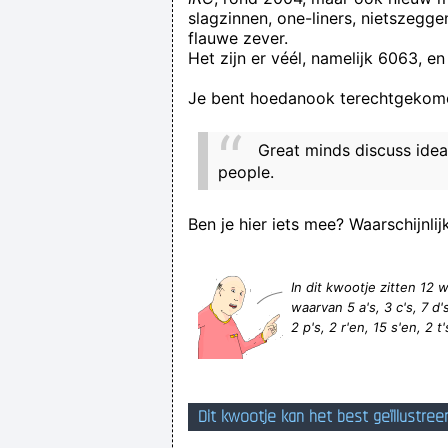
slagzinnen, one-liners, nietszegg
flauwe zever.
Het zijn er véél, namelijk 6063, en
Je bent hoedanook terechtgekome
Great minds discuss idea
people.
Ben je hier iets mee? Waarschijnlij
In dit kwootje zitten 1
waarvan 5 a's, 3 c's, 7 d's,
2 p's, 2 r'en, 15 s'en, 2 t'
Dit kwootje kan het best geïllustree