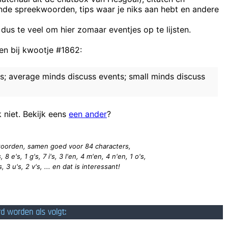
ende spreekwoorden, tips waar je niks aan hebt en andere
in de lege zalen mijner
 dus te veel om hier zomaar eventjes op te lijsten.
n bij kwootje #1862:
gister 2 fleskes cristal gedronke, alcoholctr
s; average minds discuss events; small minds discuss
k niet. Bekijk eens
een ander
?
2 woorden, samen goed voor 84
characters
,
 8 e's, 1 g's, 7 i's, 3 l'en, 4 m'en, 4 n'en, 1 o's,
s, 3 u's, 2 v's, ... en dat is interessant!
rd worden als volgt: