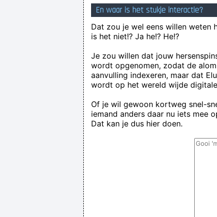
En waar is het stukje interactie?
Dat zou je wel eens willen weten 
is het niet!? Ja he!? He!?
Je zou willen dat jouw hersenspin
wordt opgenomen, zodat de alom
aanvulling indexeren, maar dat El
wordt op het wereld wijde digital
Of je wil gewoon kortweg snel-snel
iemand anders daar nu iets mee op
Dat kan je dus hier doen.