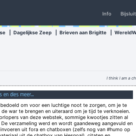
Info
Bijslui
se
|
Dagelijkse Zeep
|
Brieven aan Brigitte
|
Wereld
I think I am a 
s en dies meer...
Re: "S
n bedoeld om voor een luchtige noot te zorgen, om je te
Boudewijn is nu B
de war te brengen en uiteraard om je tijd te verknoeien.
det maakt neet oe
oorlopers van deze webstek, sommige kwootjes zitten al
e! De verzameling werd en wordt gaandeweg aangevuld en
Grappig: naar de tandarts bellen voor een af
 invoeren uit fora en chatboxen (zelfs nog van #humo op
Mensen verschillen, smaken verschillen.
teriaal uit de chatbox van Hesgoal), citaten en