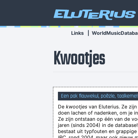
Eluterius
Links
|
WorldMusicDataba
Kwootjes
Een pak flauwekul, poëzie, taalkemel
De
kwootjes
van Eluterius. Ze zij
doen lachen of nadenken, om je in 
Ze zijn ontstaan op één van de v
jaren (sinds 2004) in de databas
bestaat uit typfouten en grappige
IRC
, rond 2004, maar ook nieuw ma