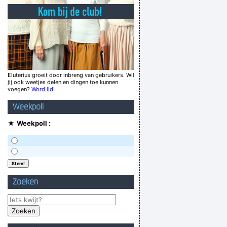
wie niet horen wil moet maar luisteren.
 blindheid, dans jij zachte storm nachtenlang
alex agne met z'n aftands afgezaagd gekwijl
l gehad, & thuis nog 1,5 fles wijn leeggelurkt
Let op! Sparen kost ook geld!
Eluterius groeit door inbreng van gebruikers. Wil
jij ook weetjes delen en dingen toe kunnen
Er verkackt immer den Anfang
voegen?
Word lid
!
Hehe, random kwootjes. Waar hàlen ze het!
Weekpoll
Verknoei je tijd op een nuttige manier!
★
Weekpoll :
Geej se lèllike voel hod!
Zoeken