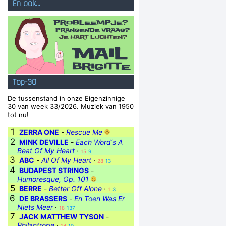
En ook...
Top-30
De tussenstand in onze Eigenzinnige
30 van week 33/2026. Muziek van 1950
tot nu!
1
ZERRA ONE
-
Rescue Me
2
MINK DEVILLE
-
Each Word‘s A
Beat Of My Heart
·
15
9
3
ABC
-
All Of My Heart
·
28
13
4
BUDAPEST STRINGS
-
Humoresque, Op. 101
5
BERRE
-
Better Off Alone
·
1
3
6
DE BRASSERS
-
En Toen Was Er
Niets Meer
·
18
137
7
JACK MATTHEW TYSON
-
Philantrope
·