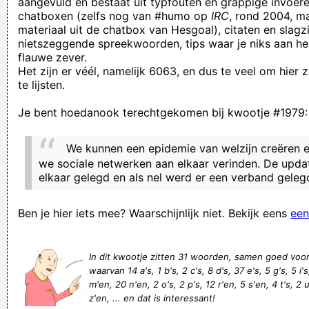
aangevuld en bestaat uit typfouten en grappige invoere
chatboxen (zelfs nog van #humo op
IRC
, rond 2004, m
do you always (a) make sure your shirttail is smoothly tucked
materiaal uit de chatbox van Hesgoal), citaten en slagzi
in; (b) scope out your hair for errant cowlicks; or (c) tuck a
nietszeggende spreekwoorden, tips waar je niks aan he
flauwe zever.
care
Het zijn er véél, namelijk 6063, en dus te veel om hier
Ina Klaptand, bejaardenverzorger, moest op de eerste dag
te lijsten.
van zijn nieuwe job al direct 5× iemands kont afvegen. Die
Je bent hoedanook terechtgekomen bij kwootje #1979:
van hemzelf.
bij een pretpark parkeert pater Peter het paard
We kunnen een epidemie van welzijn creëren e
de sukkelaars waren de lawaai en kanaal makers daar
we sociale netwerken aan elkaar verinden. De upda
elkaar gelegd en als nel werd er een verband geleg
sendenalen miet kroeps!
Di ko suot salamin ko kaya Di ko alam ang sagot
Ben je hier iets mee? Waarschijnlijk niet. Bekijk eens
een
kreatief met Kirk
wa´s da nu weer voor ´n vraag!
In dit kwootje zitten 31 woorden, samen goed voo
oh weier oh weier, een haan die legt geen eier
waarvan 14 a's, 1 b's, 2 c's, 8 d's, 37 e's, 5 g's, 5 i's, 
m'en, 20 n'en, 2 o's, 2 p's, 12 r'en, 5 s'en, 4 t's, 2 u
Ik geloof dat ik fans van lokeren hoor, kan dat?
z'en, ... en dat is interessant!
He Kweeted on my drawing!