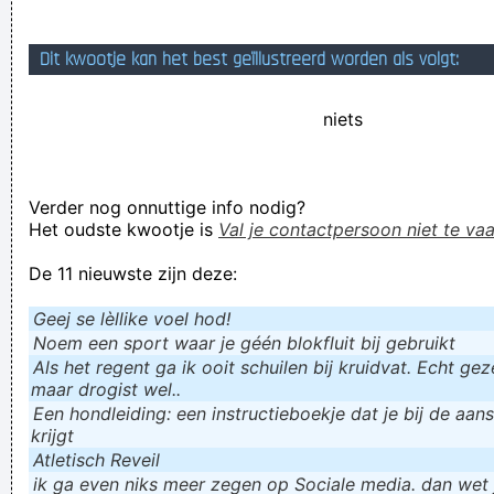
Verknoei je tijd op een nuttige manier!
Dit kwootje kan het best geïllustreerd worden als volgt:
Geej se lèllike voel hod!
niets
Verder nog onnuttige info nodig?
Het oudste kwootje is
Val je contactpersoon niet te vaa
De 11 nieuwste zijn deze:
Geej se lèllike voel hod!
Noem een sport waar je géén blokfluit bij gebruikt
Als het regent ga ik ooit schuilen bij kruidvat. Echt gezel
maar drogist wel..
Een hondleiding: een instructieboekje dat je bij de aan
krijgt
Atletisch Reveil
ik ga even niks meer zegen op Sociale media. dan wet ju