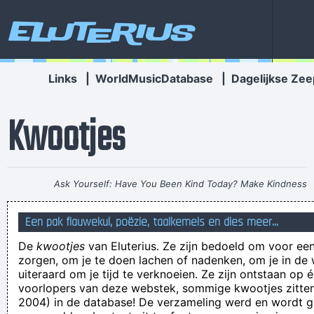
Eluterius
Links
|
WorldMusicDatabase
|
Dagelijkse Zee
Kwootjes
Ask Yourself: Have You Been Kind Today? Make Kindness
Your Daily Modus Operandi And Change Your World
~ Annie
Een pak flauwekul, poëzie, taalkemels en dies meer...
Lennox
De
kwootjes
van Eluterius. Ze zijn bedoeld om voor een
I HAVE TO MUST KOTS!
zorgen, om je te doen lachen of nadenken, om je in de
wat bedoel je met "in de zestig..."? Kilo? Centimeter? IQ?
uiteraard om je tijd te verknoeien. Ze zijn ontstaan op 
voorlopers van deze webstek, sommige kwootjes zitten 
Huisnummer? Schoenmaat? Buikomtrek? Ik weet het ni zalle!
2004) in de database! De verzameling werd en wordt
When dressing for work or play or a dinner out with friends,