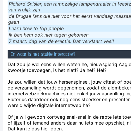
Richard Snisiar, een rampzalige lampendraaier in feestz
van vrolijk zijn
de Brugse fans die niet voor het eerst vandaag massaal
gaan
Learn how to fop people
ik ɓen hem ook niet tegen gekomen
7 maart: dag van de erectie. Dat verklaart veel!
En waar is het stukje interactie?
Dat zou je wel eens willen weten he, nieuwsgierig Aagje!
kwootje toevoegen, is het niet!? Ja he!? He!?
Je zou willen dat jouw hersenspinsel, jouw citaat of po
de verzameling wordt opgenomen, zodat de alombeke
internetwebzoekmachines niet enkel jouw aanvulling in
Eluterius daardoor ook nog eens steedser en presenter
wereld wijde digitale internetweb he?
Of je wil gewoon kortweg snel-snel in de rapte iets to
of jijzelf of iemand anders daar nu iets mee opschiet, n
Dat kan je dus hier doen.