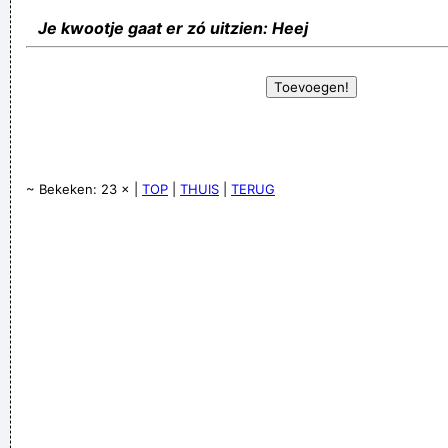
Je kwootje gaat er zó uitzien: Heej
~ Bekeken: 23 × |
TOP
|
THUIS
|
TERUG