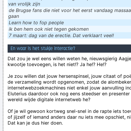
van vrolijk zijn
de Brugse fans die niet voor het eerst vandaag massaal
gaan
Learn how to fop people
ik ɓen hem ook niet tegen gekomen
7 maart: dag van de erectie. Dat verklaart veel!
En waar is het stukje interactie?
Dat zou je wel eens willen weten he, nieuwsgierig Aagje!
kwootje toevoegen, is het niet!? Ja he!? He!?
Je zou willen dat jouw hersenspinsel, jouw citaat of po
de verzameling wordt opgenomen, zodat de alombeke
internetwebzoekmachines niet enkel jouw aanvulling in
Eluterius daardoor ook nog eens steedser en presenter
wereld wijde digitale internetweb he?
Of je wil gewoon kortweg snel-snel in de rapte iets to
of jijzelf of iemand anders daar nu iets mee opschiet, n
Dat kan je dus hier doen.