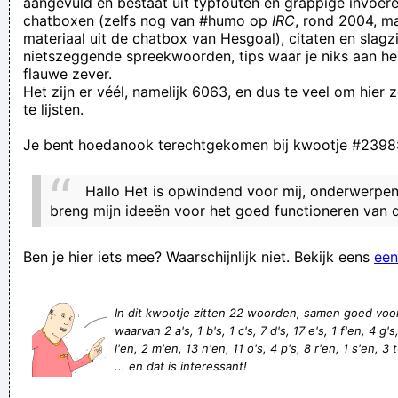
aangevuld en bestaat uit typfouten en grappige invoere
chatboxen (zelfs nog van #humo op
IRC
, rond 2004, m
gebruiken om je dierbaren eraan te herinneren hoe belangrijk
materiaal uit de chatbox van Hesgoal), citaten en slagzi
ze zijn.
nietszeggende spreekwoorden, tips waar je niks aan he
flauwe zever.
Tell a man '17', he thinks '17'. Tell a woman '17', she thinks
Het zijn er véél, namelijk 6063, en dus te veel om hier
'((1/10) * ((((7713/6)*2)-71)/20)+45)'
te lijsten.
de boom staat niet ver van de plaats waar de appel is
Je bent hoedanook terechtgekomen bij kwootje #2398
gevallen
Deze site bevat vooral veel informatie waarvan je niet goed
Hallo Het is opwindend voor mij, onderwerpen
gaat weten wat je ermee moet of kunt doen
breng mijn ideeën voor het goed functioneren van 
Village People werd in 1977 opgericht nadat Victor Willis op
Ben je hier iets mee? Waarschijnlijk niet. Bekijk eens
een
de gelijknamige plaat had gezongen en er vraag naar
optredens kwam.
In dit kwootje zitten 22 woorden, samen goed voo
De jacht op oogballen door alsmaar meer spectaculaire
waarvan 2 a's, 1 b's, 1 c's, 7 d's, 17 e's, 1 f'en, 4 g's, 
roepstoeterij...
l'en, 2 m'en, 13 n'en, 11 o's, 4 p's, 8 r'en, 1 s'en, 3 t
... en dat is interessant!
En wat al Catherine witt verliest ?
Ignatius Stemvork, voormalige koster in een schijnparochie,