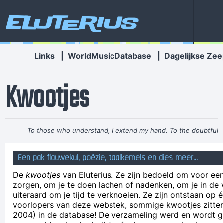
Eluterius
Links
|
WorldMusicDatabase
|
Dagelijkse Zee
Kwootjes
To those who understand, I extend my hand. To the doubtful
I demand, Take me as I am
~ Dream Theater
Een pak flauwekul, poëzie, taalkemels en dies meer...
An interesting dialogue is worth comment. I feel that you
De
kwootjes
van Eluterius. Ze zijn bedoeld om voor een
must write more on this topic, it won't be a taboo subject but
zorgen, om je te doen lachen of nadenken, om je in de
typically people are not sufficient to speak on such topics. To
uiteraard om je tijd te verknoeien. Ze zijn ontstaan op 
voorlopers van deze webstek, sommige kwootjes zitten 
the next. Cheer
2004) in de database! De verzameling werd en wordt
Momenten zoals deze zijn degene die je zou moeten