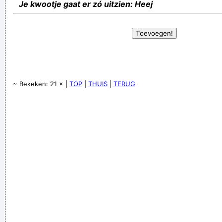
Je kwootje gaat er zó uitzien: Heej
~ Bekeken: 21 × |
TOP
|
THUIS
|
TERUG