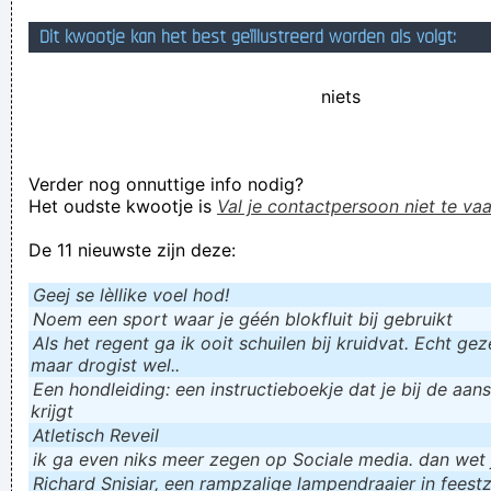
verzamelt familienamen die tevens lijdende voorwerpen zijn.
Dit kwootje kan het best geïllustreerd worden als volgt:
als je als maagd de zee inhuppelt, word je er zwanger weer
niets
uitgeknuppeld
Persönliche Lieblingslieder von zwen ... Kommentare zu den
Lieblingsliedern von zwen
Verder nog onnuttige info nodig?
I know none of you
Het oudste kwootje is
Val je contactpersoon niet te vaa
1 boodschap aan FIFA: FIFO!!
De 11 nieuwste zijn deze:
Verknoei je tijd op een nuttige manier!
Geej se lèllike voel hod!
Geej se lèllike voel hod!
Noem een sport waar je géén blokfluit bij gebruikt
Als het regent ga ik ooit schuilen bij kruidvat. Echt gezel
maar drogist wel..
Een hondleiding: een instructieboekje dat je bij de aan
krijgt
Atletisch Reveil
ik ga even niks meer zegen op Sociale media. dan wet ju
Richard Snisiar, een rampzalige lampendraaier in feestz