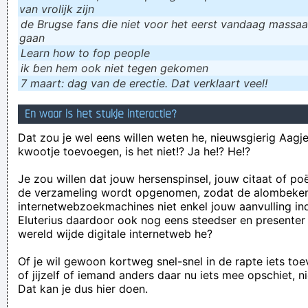
van vrolijk zijn
de Brugse fans die niet voor het eerst vandaag massaal
gaan
Learn how to fop people
ik ɓen hem ook niet tegen gekomen
7 maart: dag van de erectie. Dat verklaart veel!
En waar is het stukje interactie?
Dat zou je wel eens willen weten he, nieuwsgierig Aagje!
kwootje toevoegen, is het niet!? Ja he!? He!?
Je zou willen dat jouw hersenspinsel, jouw citaat of po
de verzameling wordt opgenomen, zodat de alombeke
internetwebzoekmachines niet enkel jouw aanvulling in
Eluterius daardoor ook nog eens steedser en presenter
wereld wijde digitale internetweb he?
Of je wil gewoon kortweg snel-snel in de rapte iets to
of jijzelf of iemand anders daar nu iets mee opschiet, n
Dat kan je dus hier doen.