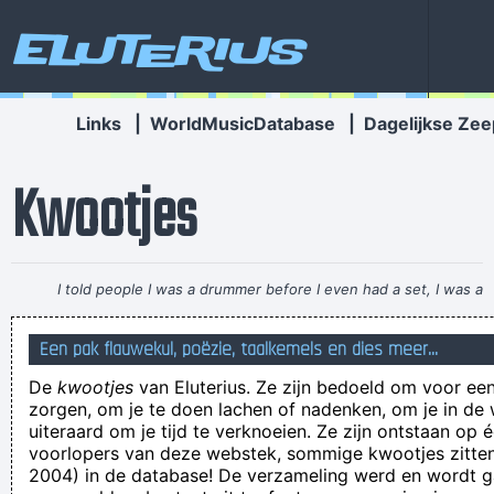
Eluterius
Links
|
WorldMusicDatabase
|
Dagelijkse Zee
Kwootjes
I told people I was a drummer before I even had a set, I was a
mental drummer.
~ Keith Moon
Een pak flauwekul, poëzie, taalkemels en dies meer...
een dove pastoor vindt geen gehoor
De
kwootjes
van Eluterius. Ze zijn bedoeld om voor een
Even aan iedereen die me wilt verwijderen of blokkeren even
zorgen, om je te doen lachen of nadenken, om je in de
dit: het is geen vliegveld hier, je hoeft je vertrek niet aan te
uiteraard om je tijd te verknoeien. Ze zijn ontstaan op 
voorlopers van deze webstek, sommige kwootjes zitten 
kondigen!
2004) in de database! De verzameling werd en wordt
zal ik eens een deskundig oordeel vellen over jouw soepje,