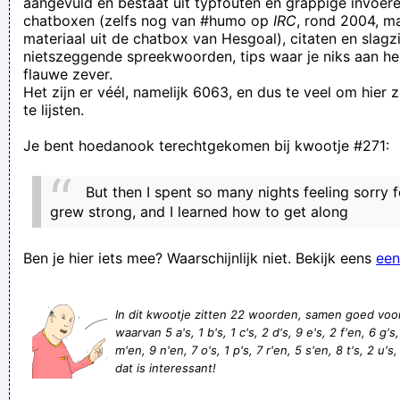
aangevuld en bestaat uit typfouten en grappige invoere
chatboxen (zelfs nog van #humo op
IRC
, rond 2004, m
of hedde zoiets van "Da boeit me ni"...?
materiaal uit de chatbox van Hesgoal), citaten en slagzi
de wedstrijd speculaastrekken eindigde onbeslist wegens
nietszeggende spreekwoorden, tips waar je niks aan he
flauwe zever.
koekbreuk
Het zijn er véél, namelijk 6063, en dus te veel om hier
Diej twéé verdachte types aanne toog vrogge zicht Aaf
te lijsten.
vuurwaat er do aan de deur vanne wc eine constant mit zéén
Je bent hoedanook terechtgekomen bij kwootje #271:
vuust in ziene mond steit te danse ??
Het chronisch aandachtstekort van Mauves4Life, het
But then I spent so many nights feeling sorry f
zieli9ste figuur op HE5G0AL chat, gaat hier aangevuld
grew strong, and I learned how to get along
worden
Ben je hier iets mee? Waarschijnlijk niet. Bekijk eens
een
iets met anusogen bewaken
Jim was an interesting man, he learned from his ancestors
In dit kwootje zitten 22 woorden, samen goed voo
how to boil water by using his dick to light the fire.
waarvan 5 a's, 1 b's, 1 c's, 2 d's, 9 e's, 2 f'en, 6 g's, 
Hèhè, hij zeikt verder in z'n broek!
m'en, 9 n'en, 7 o's, 1 p's, 7 r'en, 5 s'en, 8 t's, 2 u's,
dat is interessant!
ik denk dat ik denk, dus ik denk denk ik
morgenstond heeft goud in de mond