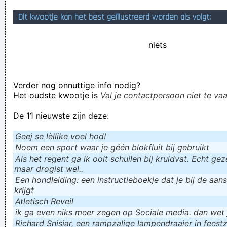
De Platte-Aarde-Beweging. Want ook wetenschappers
Dit kwootje kan het best geïllustreerd worden als volgt:
hebben iemand nodig om keihard uit te lachen
niets
Drie mannen zijn elkaar in pretpark De Efteling te lijf gegaan
nadat één van hen, een 32-jarige inwoner van Zoetermeer,
een scheet had gelaten.
Verder nog onnuttige info nodig?
Verknoei je tijd op een nuttige manier!
Het oudste kwootje is
Val je contactpersoon niet te vaa
Geej se lèllike voel hod!
De 11 nieuwste zijn deze:
Geej se lèllike voel hod!
Noem een sport waar je géén blokfluit bij gebruikt
Als het regent ga ik ooit schuilen bij kruidvat. Echt gezel
maar drogist wel..
Een hondleiding: een instructieboekje dat je bij de aan
krijgt
Atletisch Reveil
ik ga even niks meer zegen op Sociale media. dan wet ju
Richard Snisiar, een rampzalige lampendraaier in feestz