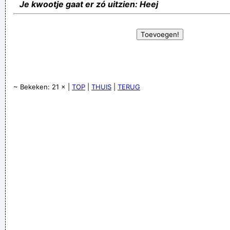
Je kwootje gaat er zó uitzien: Heej
~ Bekeken: 21 × |
TOP
|
THUIS
|
TERUG