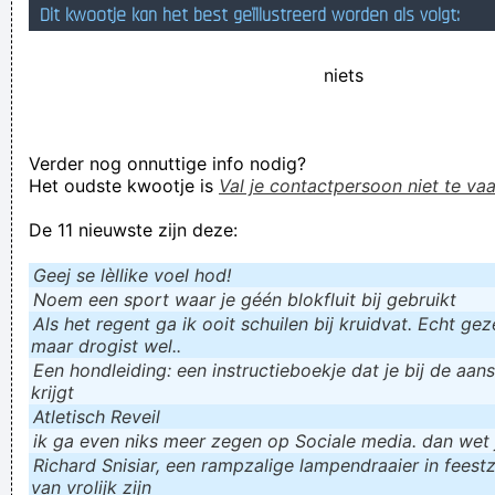
Dit kwootje kan het best geïllustreerd worden als volgt:
niets
Verder nog onnuttige info nodig?
Het oudste kwootje is
Val je contactpersoon niet te vaa
De 11 nieuwste zijn deze:
Geej se lèllike voel hod!
Noem een sport waar je géén blokfluit bij gebruikt
Als het regent ga ik ooit schuilen bij kruidvat. Echt gezel
maar drogist wel..
Een hondleiding: een instructieboekje dat je bij de aan
krijgt
Atletisch Reveil
ik ga even niks meer zegen op Sociale media. dan wet ju
Richard Snisiar, een rampzalige lampendraaier in feestz
van vrolijk zijn