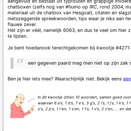
aangevuld en bestaat uit typfouten en grappige invoere
chatboxen (zelfs nog van #humo op
IRC
, rond 2004, m
The bible says: "You don't have to be attached to a door to
materiaal uit de chatbox van Hesgoal), citaten en slagzi
be a knob".
nietszeggende spreekwoorden, tips waar je niks aan he
flauwe zever.
maak van uw scheet een donderslag
Het zijn er véél, namelijk 6063, en dus te veel om hier
14 tips om effienter te erken
te lijsten.
Wat kom je nu weer brengen Hillegonda???????????? Past
Je bent hoedanook terechtgekomen bij kwootje #4271:
het in een emmer?
iemand met raad en zaad bijstaan
een gegeven paard mag men niet op zijn zak 
Da ze de scheit krijgen
Niet kunnen kakken door opstopping. Of kontstipatie.
Ben je hier iets mee? Waarschijnlijk niet. Bekijk eens
een
4IPIOIS
ik kom klaar, ik kom klaar ik kom klaartje halen
In dit kwootje zitten 10 woorden, samen goed voo
waarvan 6 a's, 1 d's, 7 e's, 3 g's, 2 i's, 1 j's, 1 k's, 1
De heer Blanckaert legt zijn bankkaart op de drankkaart
o's, 2 p's, 1 r'en, 1 s'en, 1 t's, 1 v's, 2 z'en, ... en d
terwijl hij mijn staart aankaart en aanstaart
Verknoei je tijd op een nuttige manier!
Geej se lèllike voel hod!