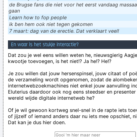
de Brugse fans die niet voor het eerst vandaag massaal
gaan
Learn how to fop people
ik ɓen hem ook niet tegen gekomen
7 maart: dag van de erectie. Dat verklaart veel!
En waar is het stukje interactie?
Dat zou je wel eens willen weten he, nieuwsgierig Aagje!
kwootje toevoegen, is het niet!? Ja he!? He!?
Je zou willen dat jouw hersenspinsel, jouw citaat of po
de verzameling wordt opgenomen, zodat de alombeke
internetwebzoekmachines niet enkel jouw aanvulling in
Eluterius daardoor ook nog eens steedser en presenter
wereld wijde digitale internetweb he?
Of je wil gewoon kortweg snel-snel in de rapte iets to
of jijzelf of iemand anders daar nu iets mee opschiet, n
Dat kan je dus hier doen.