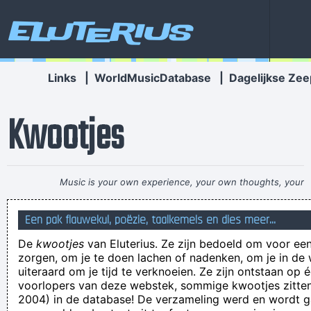
Eluterius
Links
|
WorldMusicDatabase
|
Dagelijkse Zee
Kwootjes
Music is your own experience, your own thoughts, your
wisdom. If you don't live it, it won't come out of your horn.
Een pak flauwekul, poëzie, taalkemels en dies meer...
They teach you there's a boundary line to music. But, man,
De
kwootjes
van Eluterius. Ze zijn bedoeld om voor een
there's no boundary line to art.
~ Charlie Parker
zorgen, om je te doen lachen of nadenken, om je in de
het systeem zal een ferme klop krijgen
uiteraard om je tijd te verknoeien. Ze zijn ontstaan op 
voorlopers van deze webstek, sommige kwootjes zitten 
is er gewoon iets wat al de ganse dag door je kop raast?
2004) in de database! De verzameling werd en wordt
Hoewel ze al meer 25 jaar overleden is