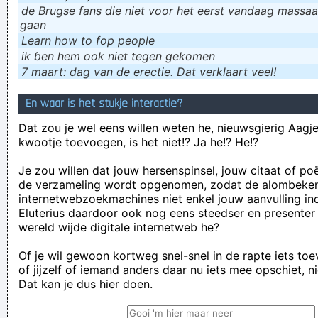
de Brugse fans die niet voor het eerst vandaag massaal
gaan
Learn how to fop people
ik ɓen hem ook niet tegen gekomen
7 maart: dag van de erectie. Dat verklaart veel!
En waar is het stukje interactie?
Dat zou je wel eens willen weten he, nieuwsgierig Aagje!
kwootje toevoegen, is het niet!? Ja he!? He!?
Je zou willen dat jouw hersenspinsel, jouw citaat of po
de verzameling wordt opgenomen, zodat de alombeke
internetwebzoekmachines niet enkel jouw aanvulling in
Eluterius daardoor ook nog eens steedser en presenter
wereld wijde digitale internetweb he?
Of je wil gewoon kortweg snel-snel in de rapte iets to
of jijzelf of iemand anders daar nu iets mee opschiet, n
Dat kan je dus hier doen.