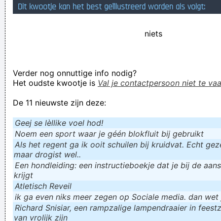
Dit kwootje kan het best geïllustreerd worden als volgt:
ZildeBilde: @KabouterBob dat is Joos z'n eigenschap, om zijn
adoratie voor bepaalde spelers niet onder stoelen of banken
niets
te steken maar eerder hun "artiesteningang"
spreekwoordelijk te beroeren
Verder nog onnuttige info nodig?
Ik word tellekeskiër gelinkt aan plakband, en terecht, maar ik
Het oudste kwootje is
Val je contactpersoon niet te vaa
was ook grote fan van splitnageltjes!
De 11 nieuwste zijn deze:
Verknoei je tijd op een nuttige manier!
Geej se lèllike voel hod!
Geej se lèllike voel hod!
Noem een sport waar je géén blokfluit bij gebruikt
Als het regent ga ik ooit schuilen bij kruidvat. Echt gezel
maar drogist wel..
Een hondleiding: een instructieboekje dat je bij de aan
krijgt
Atletisch Reveil
ik ga even niks meer zegen op Sociale media. dan wet ju
Richard Snisiar, een rampzalige lampendraaier in feestz
van vrolijk zijn