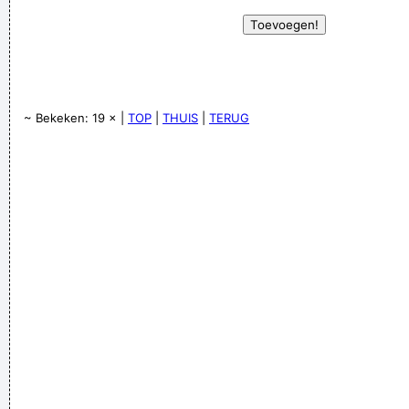
~ Bekeken: 19 × |
TOP
|
THUIS
|
TERUG