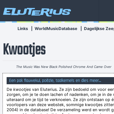
Eluterius
Links
|
WorldMusicDatabase
|
Dagelijkse Zee
Kwootjes
The Music Was New Black Polished Chrome And Came Over
The Summer Like Liquid Night
~ Jim Morrison
Een pak flauwekul, poëzie, taalkemels en dies meer...
Soms staat hier een kwootje waarvan je denkt: "Wat
De
kwootjes
van Eluterius. Ze zijn bedoeld om voor een
bedoelen ze dáár nu weer mee?"
zorgen, om je te doen lachen of nadenken, om je in de
als ze met modder gooien moet je je bukken
uiteraard om je tijd te verknoeien. Ze zijn ontstaan op 
voorlopers van deze webstek, sommige kwootjes zitten 
De grootste tegenslag van 2011: 2011.
2004) in de database! De verzameling werd en wordt
Méér emoticons asjeblieft! MEER EMOTICONS!