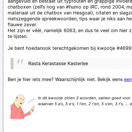
aangevuld en bestaat uit typfouten en grappige invoere
chatboxen (zelfs nog van #humo op
IRC
, rond 2004, m
Gent - en vooral Ngadeu - speelde daarnet met vuur, maar
materiaal uit de chatbox van Hesgoal), citaten en slagzi
hat kan nu weer even ademenen door de bal in de ploeg te
nietszeggende spreekwoorden, tips waar je niks aan he
flauwe zever.
houden.
Het zijn er véél, namelijk 6063, en dus te veel om hier
Imagine being a full grown adult with less scientific acumen
te lijsten.
than a primary school student.
Je bent hoedanook terechtgekomen bij kwootje #4699
Een gewoonde dier kan gevaarlijk komen uit de hoek ,ben
benieuwd naar volgende week ,als wij morgen winnen het
Rasta Kerastasse Kasterlee
kan heel leuk worden volgende week ,van onz moet niet van
hun is van moeten !!
Ben je hier iets mee? Waarschijnlijk niet. Bekijk eens
een
Elke ZASDE liker moet Pools leren en daarna bij de buurman
op bezoek gaan!
In dit kwootje zitten 3 woorden, samen goed voor
waarvan 5 a's, 5 e's, 1 l'en, 2 r'en, 5 s'en, 3 t's, ...
Niets is zo leeg, als iemand die vol is van zichzelf!
de meeuwen vliegen hoog; we houden het niet droog
Ik kwam gisteren thuis en dacht, wat doe ik hier? Ben ik maar
op café gegaan... en daar besefte ik dat ik van daar kwam lol