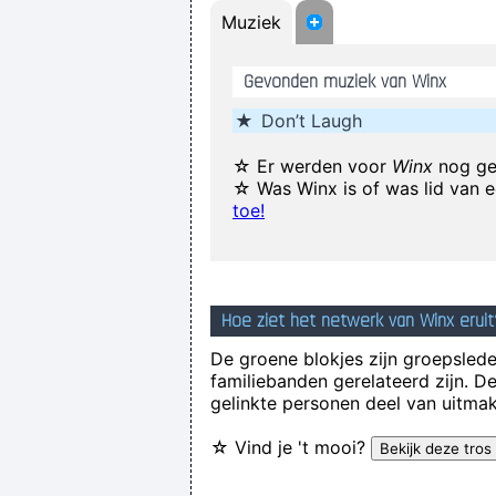
Muziek
I go to a very visual 
Ask Yours
Gevonden muziek van Winx
I'm investing in a company that has 
★
Don’t Laugh
☆ Er werden voor
Winx
nog ge
☆ Was Winx is of was lid van 
Betty sings about starlight and 
toe!
If you develop an ear for sounds tha
Hoe ziet het netwerk van Winx eruit
De groene blokjes zijn groepsleden
familiebanden gerelateerd zijn. D
gelinkte personen deel van uitmak
☆ Vind je 't mooi?