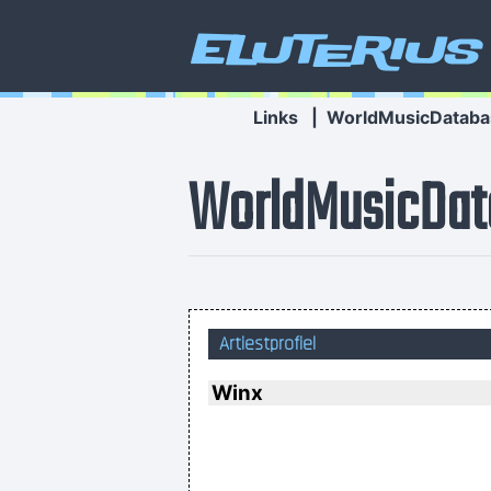
Eluterius
Links
|
WorldMusicDataba
WorldMusicDat
I have been happier in the past w
Artiestprofiel
Winx