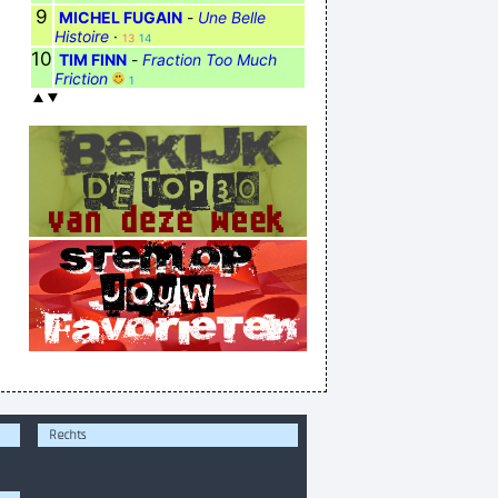
9
MICHEL FUGAIN
-
Une Belle
Histoire
·
13
14
10
TIM FINN
-
Fraction Too Much
Friction
1
Rechts