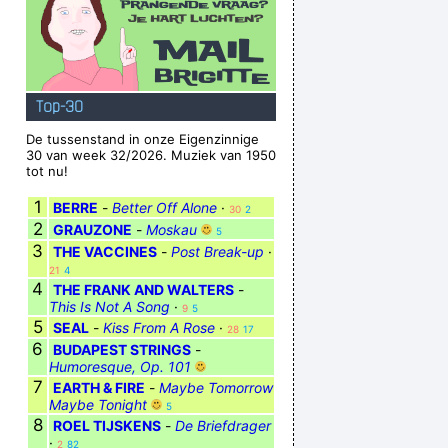
Top-30
De tussenstand in onze Eigenzinnige
30 van week 32/2026. Muziek van 1950
tot nu!
1
BERRE
-
Better Off Alone
·
30
2
2
GRAUZONE
-
Moskau
5
3
THE VACCINES
-
Post Break-up
·
21
4
4
THE FRANK AND WALTERS
-
This Is Not A Song
·
9
5
5
SEAL
-
Kiss From A Rose
·
28
17
6
BUDAPEST STRINGS
-
Humoresque, Op. 101
7
EARTH & FIRE
-
Maybe Tomorrow
Maybe Tonight
5
8
ROEL TIJSKENS
-
De Briefdrager
·
2
82