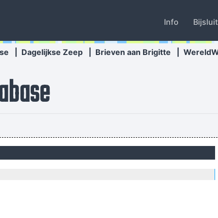
Info
Bijslui
se
|
Dagelijkse Zeep
|
Brieven aan Brigitte
|
Wereld
abase
eek than I ever imagined possible and it doesn't have a damn thing to d
I wan
Vrouwen moeten luisteren en doen wat ik zeg. 
How deep is y
It´s Thursday evening in Toronto - I had to actually ask the drummer