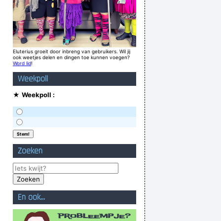
Eluterius groeit door inbreng van gebruikers. Wil jij
ook weetjes delen en dingen toe kunnen voegen?
Word lid
!
Weekpoll
★
Weekpoll :
Zoeken
En ook...