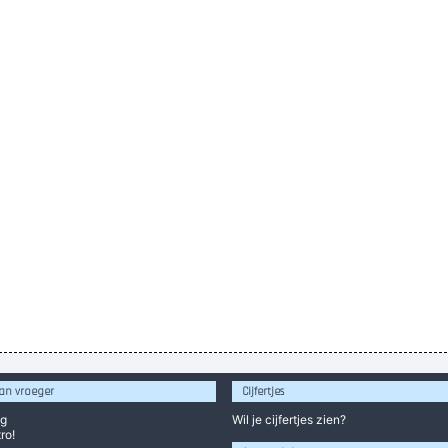
an vroeger
Cijfertjes
og
Wil je
cijfertjes
zien?
ro!