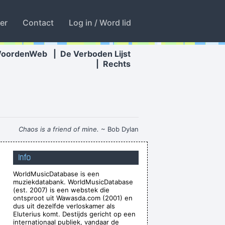
ter
Contact
Log in / Word lid
WoordenWeb
|
De Verboden Lijst
|
Rechts
Chaos is a friend of mine.
~ Bob Dylan
o with the money. You're the real prize. The
Info
lottery was just a bonus
~ Jeff Porcaro
WorldMusicDatabase is een
t to make at least 4 amazing records
~ µ-Zic
muziekdatabank. WorldMusicDatabase
Zij moeten vooral niet zeuren
~ Kanye West
(est. 2007) is een webstek die
ontsproot uit Wawasda.com (2001) en
our love? I really need to learn.
~ Bee Gees
dus uit dezelfde verloskamer als
Eluterius komt. Destijds gericht op een
 - but for us, it´s Friday night
~ Paul Weller
internationaal publiek, vandaar de