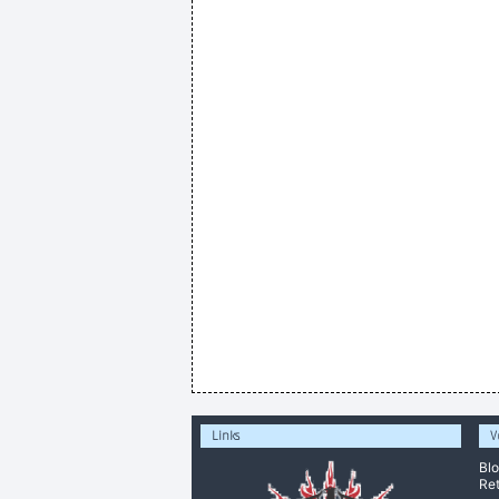
Links
V
Bl
Ret