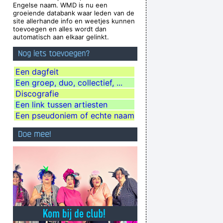
Engelse naam. WMD is nu een
e. I love when music does that.
~ Dave Gahan
groeiende databank waar leden van de
site allerhande info en weetjes kunnen
andi And Change Your World
~ Annie Lennox
toevoegen en alles wordt dan
automatisch aan elkaar gelinkt.
e won´ t have to deal with money that smells
Nog iets toevoegen?
funny
~ Moby
ause it lacks real depth.
~ Christina Aguilera
Een dagfeit
Een groep, duo, collectief, ...
violence, she says it´s love; when I say it´s
Discografie
h, she says it´s tap dancing.
~ Kristin Hersh
Een link tussen artiesten
hat are not musical and that way cut yourself
Een pseudoniem of echte naam
from a good deal of experience.
~ John Cage
Doe mee!
aly
during a live performance of "Christian"
...
We are bigger than Jesus
~ John Lennon
g Television That Says It All
~ Larry Mullen