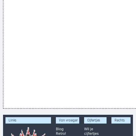
Links
Van vroeger
Cijfertjes
Rechts
Blog
Wil je
Retro!
cijfertjes