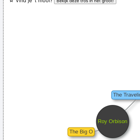
☆ Vind je 't mooi?
I got nasty habits; I take tea at three
~ Mick Jagger
Coldplay are just four friends trying to make great music
~
Will Champion
... Just as Jesus created wine from water, we humans are
capable on transmuting emotion into music..
~ Carlos Santana