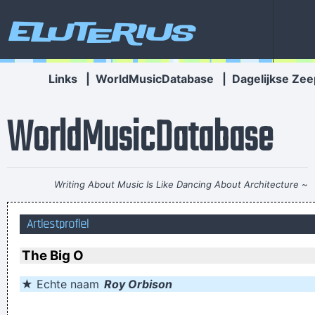
Eluterius
Links
|
WorldMusicDatabase
|
Dagelijkse Zee
WorldMusicDatabase
Writing About Music Is Like Dancing About Architecture
~
Laurie Anderson
Artiestprofiel
Drinking bear is easy. Trashing your hotel room is easy. But
being a Christian, that´s a tough call. That´s rebellion.
~ Alice
The Big O
Cooper
★ Echte naam
Roy Orbison
Anarchy is the only slight glimmer of hope
~ Mick Jagger
Chaos is a friend of mine.
~ Bob Dylan