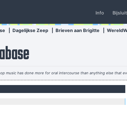
Info
Bijslui
se
|
Dagelijkse Zeep
|
Brieven aan Brigitte
|
Wereld
abase
 pop music has done more for oral intercourse than anything else that e
re mutants Prototypes of evolutionary agents sent by God, endowed wi
species, a you
mijn acteertalent en niet omdat ik toevallig een lief snoetje heb
~ Koe