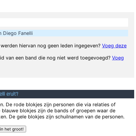
e I don´t like chaos. I kept records in the record rack, tea in the tea cad
Don't play what'
I don't know anything about music,
Diego Fanelli
I left school at 17 and was a star by the time I was 18... in certa
atch Mozart today, even if it's the last, crappiest show he ever played.
werden hiervan nog geen leden ingegeven?
Voeg deze
We're not arrogant, we just think we're
 lid van een band die nog niet werd toegevoegd?
Voeg
Marilyn Manson has a woman´s name and w
champagne. I sing about dead rabbits and blow jobs. When I say music is 
mat
To those who understand, I extend my hand. To the doubtful
li eruit?
I wan
. De rode blokjes zijn personen die via relaties of
e blauwe blokjes zijn de bands of groepen waar de
en. De gele blokjes zijn schuilnamen van de personen.