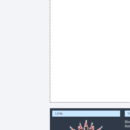
Links
V
Bl
Ret