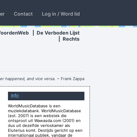
ter
Contact
Log in / Word lid
WoordenWeb
|
De Verboden Lijst
|
Rechts
ver happened, and vice versa.
~ Frank Zappa
th a mysterious power to create a new human
Info
ng race of laughing freemen
~ Timothy Leary
WorldMusicDatabase is een
Chaos is a friend of mine.
~ Bob Dylan
muziekdatabank. WorldMusicDatabase
n Wauters
Tijdens een interview over de film
(est. 2007) is een webstek die
ontsproot uit Wawasda.com (2001) en
"Intensive Care"
...
dus uit dezelfde verloskamer als
Eluterius komt. Destijds gericht op een
We are bigger than Jesus
~ John Lennon
internationaal publiek, vandaar de