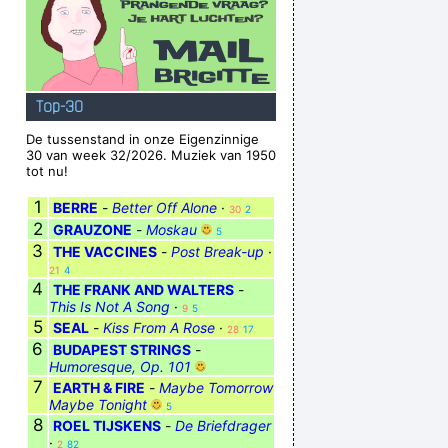
Top-30
De tussenstand in onze Eigenzinnige
30 van week 32/2026. Muziek van 1950
tot nu!
1
BERRE
-
Better Off Alone
·
30
2
2
GRAUZONE
-
Moskau
5
3
THE VACCINES
-
Post Break-up
·
21
4
4
THE FRANK AND WALTERS
-
This Is Not A Song
·
9
5
5
SEAL
-
Kiss From A Rose
·
28
17
6
BUDAPEST STRINGS
-
Humoresque, Op. 101
7
EARTH & FIRE
-
Maybe Tomorrow
Maybe Tonight
5
8
ROEL TIJSKENS
-
De Briefdrager
·
2
82