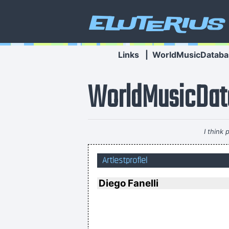
Eluterius
Links
|
WorldMusicDataba
WorldMusicDat
I think
I declare that the Beatles a
Artiestprofiel
Diego Fanelli
Ze hebben mij gekozen omwille van 