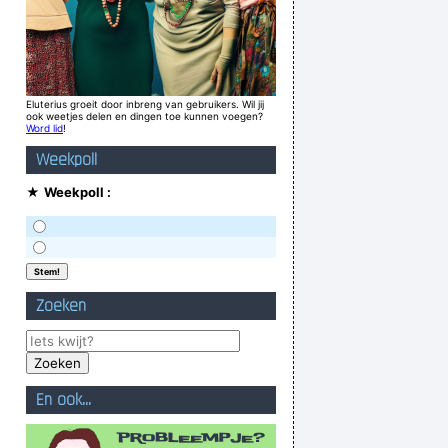
Eluterius groeit door inbreng van gebruikers. Wil jij
ook weetjes delen en dingen toe kunnen voegen?
Word lid
!
Weekpoll
★
Weekpoll :
Zoeken
En ook...