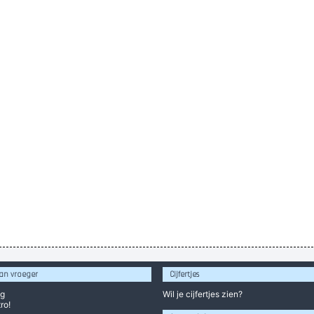
an vroeger
Cijfertjes
og
Wil je
cijfertjes
zien?
ro!