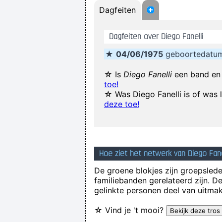
Dagfeiten
I´m a tidy sort of blok
Dagfeiten over Diego Fanelli
★
04/06/1975
geboortedatum 
Imagine if you could go w
☆ Is
Diego Fanelli
een band en 
toe!
☆ Was Diego Fanelli is of was
deze toe!
Betty sings about starlight and 
Hoe ziet het netwerk van Diego Fanel
De groene blokjes zijn groepsleden
familiebanden gerelateerd zijn. D
gelinkte personen deel van uitmak
☆ Vind je 't mooi?