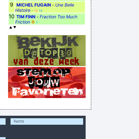
9
MICHEL FUGAIN
-
Une Belle
Histoire
·
13
14
10
TIM FINN
-
Fraction Too Much
Friction
1
Rechts