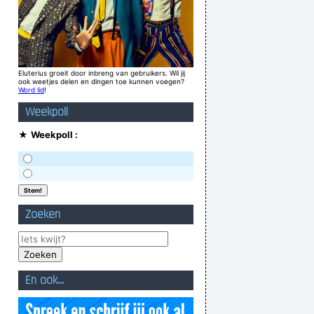
Eluterius groeit door inbreng van gebruikers. Wil jij
ook weetjes delen en dingen toe kunnen voegen?
Word lid
!
Weekpoll
★
Weekpoll :
Zoeken
En ook...