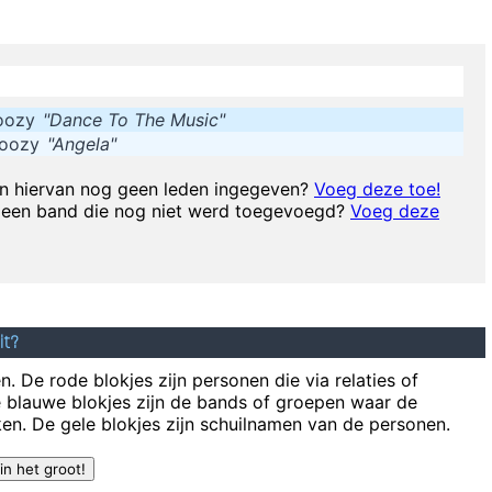
now exactly where I stand. In the end it´s really only my own approval 
t are musical it is like developing an ego. You begin to refuse sounds t
oozy
"Dance To The Music"
off 
Boozy
"Angela"
To those who understand, I extend my hand. To the doubtful
How deep is y
n hiervan nog geen leden ingegeven?
Voeg deze toe!
 een band die nog niet werd toegevoegd?
Voeg deze
 As A Man Or Equal To A Man And As Powerful And I Wanted To Look Am
 Through The Media And It Certainly Did Cause Quite A Few Ripples A
don't like their sound, and guitar music is on the way out
~
Decca Recor
it?
 pop music has done more for oral intercourse than anything else that e
. De rode blokjes zijn personen die via relaties of
e blauwe blokjes zijn de bands of groepen waar de
I love seeing the fa
en. De gele blokjes zijn schuilnamen van de personen.