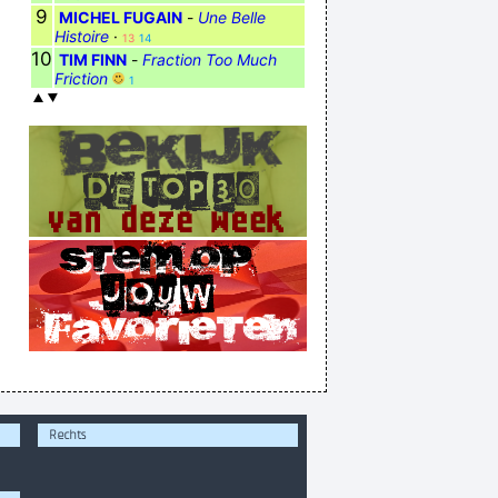
9
MICHEL FUGAIN
-
Une Belle
Histoire
·
13
14
10
TIM FINN
-
Fraction Too Much
Friction
1
Rechts