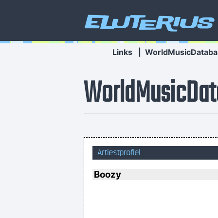
Eluterius
Links
|
WorldMusicDataba
WorldMusicDat
Artiestprofiel
This is one place were technology
Boozy
and contruct your framework without 