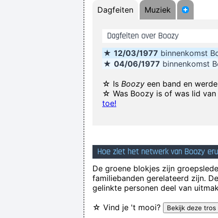
Dagfeiten
Muziek
I can spot empty flattery and k
Dagfeiten over Boozy
If you develop an ear for sounds tha
★
12/03/1977
binnenkomst B
★
04/06/1977
binnenkomst 
☆ Is
Boozy
een band en werde
☆ Was Boozy is of was lid van
I Was Perceiving Myself As Good
toe!
Interesting Statement To Make
We 
Hoe ziet het netwerk van Boozy eru
I think
De groene blokjes zijn groepsleden
familiebanden gerelateerd zijn. D
gelinkte personen deel van uitmak
☆ Vind je 't mooi?