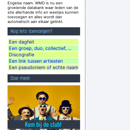
Engelse naam. WMD is nu een
or disapproval that means anything.
~ Agneta
groeiende databank waar leden van de
site allerhande info en weetjes kunnen
Fältskog
toevoegen en alles wordt dan
automatisch aan elkaar gelinkt.
hat are not musical and that way cut yourself
Nog iets toevoegen?
from a good deal of experience.
~ John Cage
 I demand, Take me as I am
~ Dream Theater
Een dagfeit
Een groep, duo, collectief, ...
our love? I really need to learn.
~ Bee Gees
Discografie
biguous Because I Thought That Was A Very
Een link tussen artiesten
nd Interest And Shock Waves
~ Annie Lennox
Een pseudoniem of echte naam
ding Company rejecting the Beatles, 1962
...
Doe mee!
Ces't le ton qui fait la music
~ Rue Rapide
ver happened, and vice versa.
~ Frank Zappa
Less is more.
~ Rue Rapide
ns of the music that I make
~ Gavin Rossdale