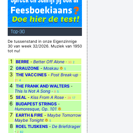
Top-30
De tussenstand in onze Eigenzinnige
30 van week 32/2026. Muziek van 1950
tot nu!
1
BERRE
-
Better Off Alone
·
30
2
2
GRAUZONE
-
Moskau
5
3
THE VACCINES
-
Post Break-up
·
21
4
4
THE FRANK AND WALTERS
-
This Is Not A Song
·
9
5
5
SEAL
-
Kiss From A Rose
·
28
17
6
BUDAPEST STRINGS
-
Humoresque, Op. 101
7
EARTH & FIRE
-
Maybe Tomorrow
Maybe Tonight
5
8
ROEL TIJSKENS
-
De Briefdrager
·
2
82