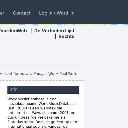
ter
Contact
Log in / Word lid
WoordenWeb
|
De Verboden Lijst
|
Rechts
 - but for us, it´s Friday night
~ Paul Weller
xcuse me while I kiss the sky
~ Jimi Hendrix
Info
thing about rock & roll now ...
~ Jerry Garcia
WorldMusicDatabase is een
ake things off then put them in other places
muziekdatabank. WorldMusicDatabase
ered format, but at the same time all of the
(est. 2007) is een webstek die
ontsproot uit Wawasda.com (2001) en
echnology, you couldn't do that.
~ Mark Hollis
dus uit dezelfde verloskamer als
Eluterius komt. Destijds gericht op een
Waar zijn die handen!?
~ Regi Penxten
internationaal publiek, vandaar de