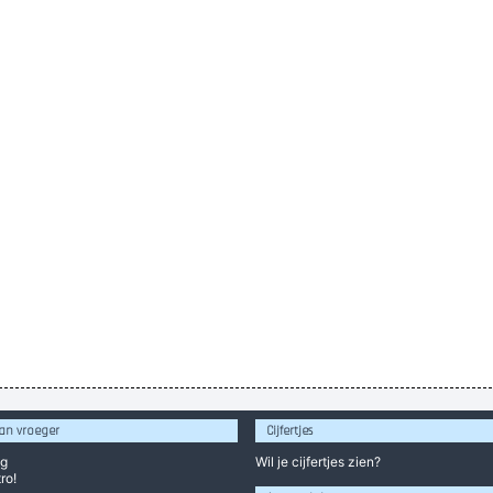
an vroeger
Cijfertjes
og
Wil je
cijfertjes
zien?
ro!