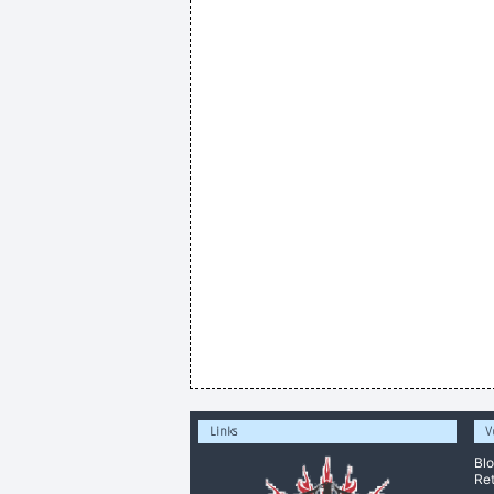
Links
V
Bl
Ret