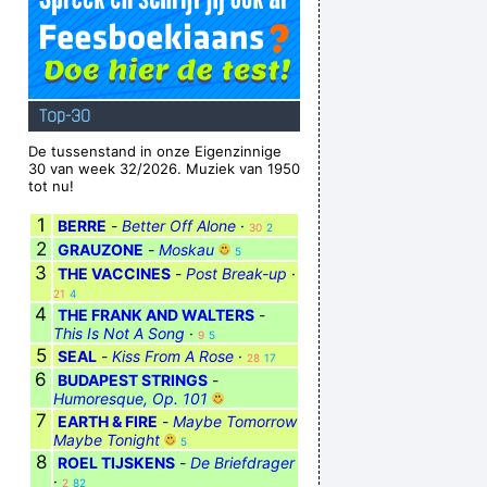
Top-30
De tussenstand in onze Eigenzinnige
30 van week 32/2026. Muziek van 1950
tot nu!
1
BERRE
-
Better Off Alone
·
30
2
2
GRAUZONE
-
Moskau
5
3
THE VACCINES
-
Post Break-up
·
21
4
4
THE FRANK AND WALTERS
-
This Is Not A Song
·
9
5
5
SEAL
-
Kiss From A Rose
·
28
17
6
BUDAPEST STRINGS
-
Humoresque, Op. 101
7
EARTH & FIRE
-
Maybe Tomorrow
Maybe Tonight
5
8
ROEL TIJSKENS
-
De Briefdrager
·
2
82