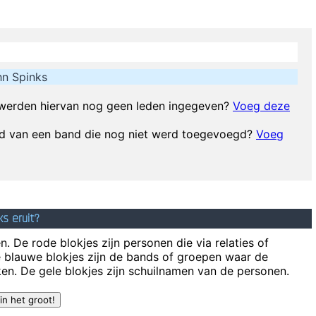
I've always felt that blues, rock 'n' roll and country a
d of music you play, tell him 'pop' Don´t tell him 'rock´n´roll' or they w
Nothing!
~ Mc Turbo B
When asked what happened in that bar he went 
n Spinks
Pop is actually my least favorite kind of music, bec
y Destroy Your Memory And Your Self- Respect And Everything That Go
werden hiervan nog geen leden ingegeven?
Voeg deze
id van een band die nog niet werd toegevoegd?
Voeg
When you
I left school at 17 and was a star by the time I was 18... in certa
I've only got one thing to say: "Sausages"
~ Liam Gall
s eruit?
. De rode blokjes zijn personen die via relaties of
e blauwe blokjes zijn de bands of groepen waar de
en. De gele blokjes zijn schuilnamen van de personen.