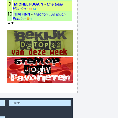
9
MICHEL FUGAIN
-
Une Belle
Histoire
·
13
14
10
TIM FINN
-
Fraction Too Much
Friction
1
Rechts