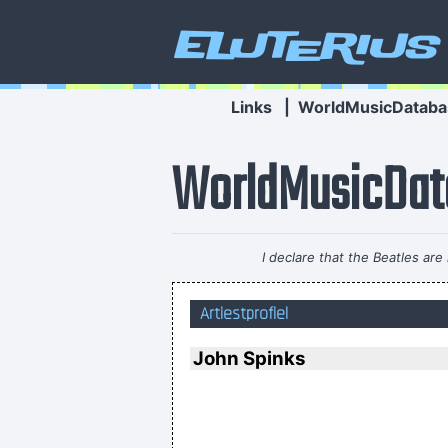
Eluterius
Links
|
WorldMusicDataba
WorldMusicDat
I declare that the Beatles a
Artiestprofiel
John Spinks
... 
I think