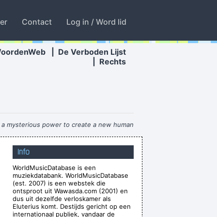
ter
Contact
Log in / Word lid
WoordenWeb
|
De Verboden Lijst
|
Rechts
th a mysterious power to create a new human
ng race of laughing freemen
~ Timothy Leary
Info
known, in between are doors
~ Jim Morrison
WorldMusicDatabase is een
a set, I was a mental drummer.
~ Keith Moon
muziekdatabank. WorldMusicDatabase
uting emotion into music..
~ Carlos Santana
(est. 2007) is een webstek die
ontsproot uit Wawasda.com (2001) en
ver happened, and vice versa.
~ Frank Zappa
dus uit dezelfde verloskamer als
Eluterius komt. Destijds gericht op een
Waar zijn die handen!?
~ Regi Penxten
internationaal publiek, vandaar de