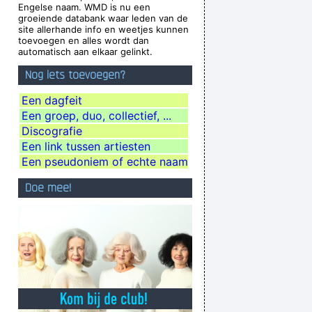
Engelse naam. WMD is nu een
re just about a beat apart.
~ Waylon Jennings
groeiende databank waar leden van de
site allerhande info en weetjes kunnen
on´t even let you in the hotel.
~ Buddy Holly
toevoegen en alles wordt dan
automatisch aan elkaar gelinkt.
to, where gay men had squeezed his butt
...
Nog iets toevoegen?
ause it lacks real depth.
~ Christina Aguilera
es Along With With Your Self Esteem
~ Kurt
Een dagfeit
Een groep, duo, collectief, ...
Cobain
Discografie
're good, you get critisized...
~ Rob Pilatus
Een link tussen artiesten
in parts of the world anyway
~ George Michael
Een pseudoniem of echte naam
We are bigger than Jesus
~ John Lennon
Doe mee!
agher
When accepting a Brit Award in 1996
...