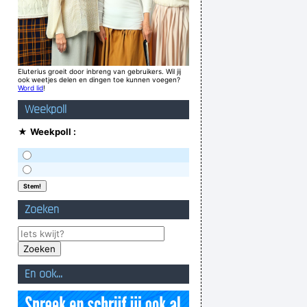
Eluterius groeit door inbreng van gebruikers. Wil jij
ook weetjes delen en dingen toe kunnen voegen?
Word lid
!
Weekpoll
★
Weekpoll :
Zoeken
En ook...