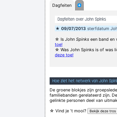
Dagfeiten
If anyone asks you what kin
Dagfeiten over John Spinks
(Annoyed) 
★
09/07/2013
sterfdatum Joh
Drugs Are A Waste Of Time The
☆ Is
John Spinks
een band en 
toe!
☆ Was John Spinks is of was l
deze toe!
Hoe ziet het netwerk van John Spink
De groene blokjes zijn groepsleden
familiebanden gerelateerd zijn. D
gelinkte personen deel van uitmak
☆ Vind je 't mooi?