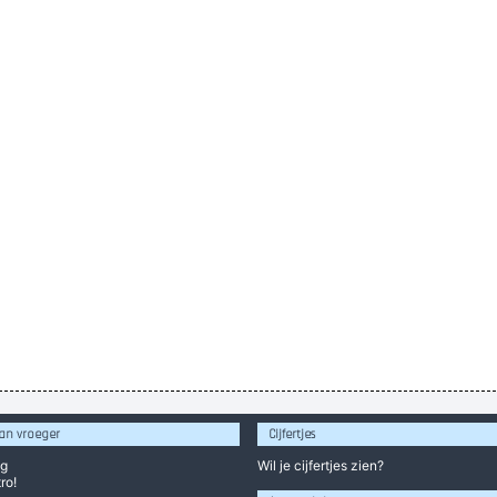
an vroeger
Cijfertjes
og
Wil je
cijfertjes
zien?
ro!