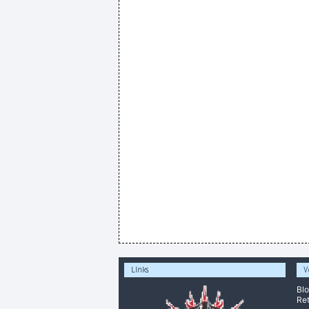
Links
V
Bl
Ret