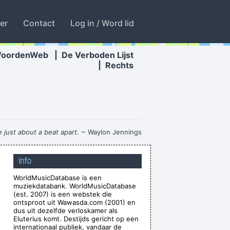
ter
Contact
Log in / Word lid
WoordenWeb
|
De Verboden Lijst
|
Rechts
re just about a beat apart.
~ Waylon Jennings
e. I love when music does that.
~ Dave Gahan
Info
e years that would be fantastic
~ Ringo Starr
WorldMusicDatabase is een
 the best band in the world
~ Noel Gallagher
muziekdatabank. WorldMusicDatabase
a set, I was a mental drummer.
~ Keith Moon
(est. 2007) is een webstek die
ontsproot uit Wawasda.com (2001) en
s trying to make great music
~ Will Champion
dus uit dezelfde verloskamer als
Eluterius komt. Destijds gericht op een
o point making it otherwise
~ George Michael
internationaal publiek, vandaar de