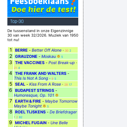
Top-30
De tussenstand in onze Eigenzinnige
30 van week 32/2026. Muziek van 1950
tot nu!
1
BERRE
-
Better Off Alone
·
30
2
2
GRAUZONE
-
Moskau
5
3
THE VACCINES
-
Post Break-up
·
21
4
4
THE FRANK AND WALTERS
-
This Is Not A Song
·
9
5
5
SEAL
-
Kiss From A Rose
·
28
17
6
BUDAPEST STRINGS
-
Humoresque, Op. 101
7
EARTH & FIRE
-
Maybe Tomorrow
Maybe Tonight
5
8
ROEL TIJSKENS
-
De Briefdrager
·
2
82
9
MICHEL FUGAIN
-
Une Belle