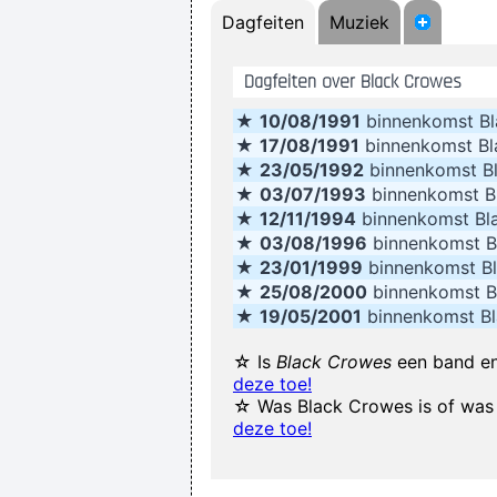
Dagfeiten
Muziek
Dagfeiten over Black Crowes
... 
★
10/08/1991
binnenkomst B
It was a very formative time for me
★
17/08/1991
binnenkomst B
★
23/05/1992
binnenkomst B
I can spot empty flattery and k
★
03/07/1993
binnenkomst B
★
12/11/1994
binnenkomst Bl
★
03/08/1996
binnenkomst B
★
23/01/1999
binnenkomst B
★
25/08/2000
binnenkomst B
★
19/05/2001
binnenkomst B
Yeah, Wacko Jacko, Where Did That 
☆ Is
Black Crowes
een band en
deze toe!
☆ Was Black Crowes is of was 
deze toe!