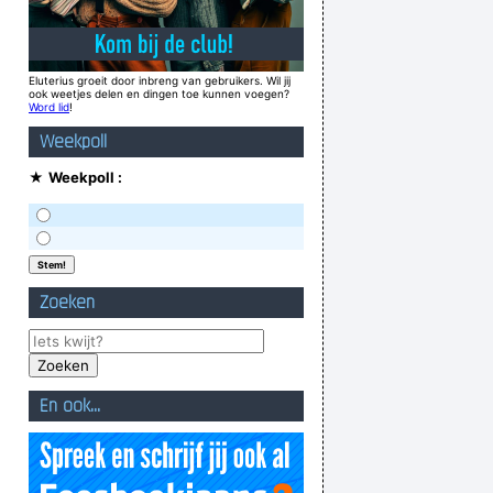
Eluterius groeit door inbreng van gebruikers. Wil jij
ook weetjes delen en dingen toe kunnen voegen?
Word lid
!
Weekpoll
★
Weekpoll :
Zoeken
En ook...