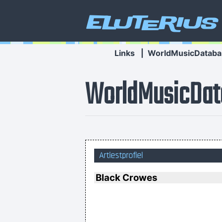
Eluterius
Links
|
WorldMusicDataba
WorldMusicDat
I go to a very visual 
Artiestprofiel
Black Crowes