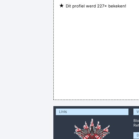
★
Dit profiel werd 227× bekeken!
Links
V
Bl
Ret
O