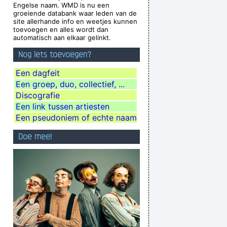
Engelse naam. WMD is nu een
Chaos is a friend of mine.
~ Bob Dylan
groeiende databank waar leden van de
site allerhande info en weetjes kunnen
ears makeup. How original.
~ Alice Cooper
toevoegen en alles wordt dan
automatisch aan elkaar gelinkt.
uting emotion into music..
~ Carlos Santana
Nog iets toevoegen?
 there were so many fantastic singles
~ Paul
Weller
Een dagfeit
Een groep, duo, collectief, ...
or disapproval that means anything.
~ Agneta
Discografie
Fältskog
Een link tussen artiesten
e Summer Like Liquid Night
~ Jim Morrison
Een pseudoniem of echte naam
flection Of What I Go Through
~ Lenny Kravitz
Doe mee!
 Feel That When You Do That To Me It´s Not
Nice
~ Michael Jackson