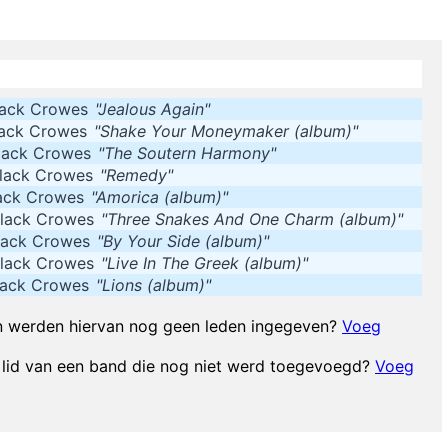
Marilyn Manson has a woman´s name and w
Just as Jesus created wine from water, we humans are capable on transm
lack Crowes
"Jealous Again"
 when I was getting into music It was the year of the concept album and
lack Crowes
"Shake Your Moneymaker (album)"
lack Crowes
"The Soutern Harmony"
now exactly where I stand. In the end it´s really only my own approval 
lack Crowes
"Remedy"
ack Crowes
"Amorica (album)"
lack Crowes
"Three Snakes And One Charm (album)"
The Music Was New Black Polished Chrome And Came Over Th
lack Crowes
"By Your Side (album)"
Music Is My Life, It Is A Re
lack Crowes
"Live In The Greek (album)"
lack Crowes
"Lions (album)"
Come From? Some English Tabloid I Have A Heart And I Have Feelings I
 werden hiervan nog geen leden ingegeven?
Voeg
lid van een band die nog niet werd toegevoegd?
Voeg