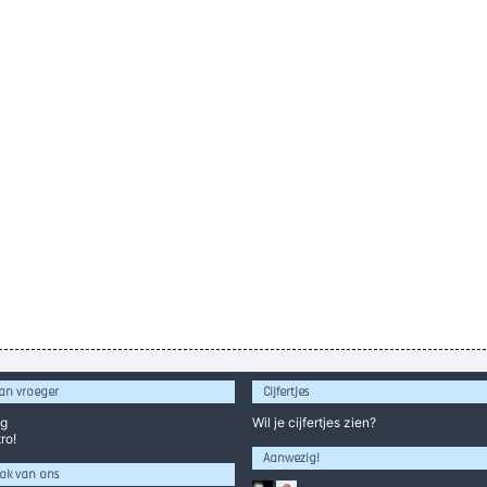
an vroeger
Cijfertjes
og
Wil je
cijfertjes
zien?
ro!
Aanwezig!
ok van ons