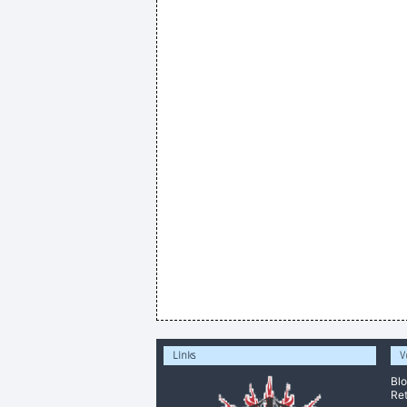
Links
V
Bl
Ret