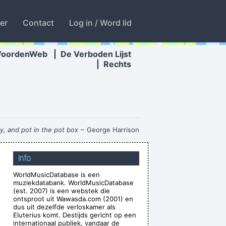
ter
Contact
Log in / Word lid
WoordenWeb
|
De Verboden Lijst
|
Rechts
dy, and pot in the pot box
~ George Harrison
 Feel That When You Do That To Me It´s Not
Info
Nice
~ Michael Jackson
WorldMusicDatabase is een
Waar zijn die handen!?
~ Regi Penxten
muziekdatabank. WorldMusicDatabase
ake things off then put them in other places
(est. 2007) is een webstek die
ontsproot uit Wawasda.com (2001) en
ered format, but at the same time all of the
dus uit dezelfde verloskamer als
Eluterius komt. Destijds gericht op een
echnology, you couldn't do that.
~ Mark Hollis
internationaal publiek, vandaar de