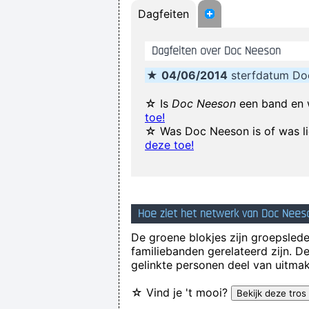
Dagfeiten
I personally donated $2,500 to the Re
Dagfeiten over Doc Neeson
I can spot empty flattery and k
★
04/06/2014
sterfdatum Do
I'm investing in a company that has 
☆ Is
Doc Neeson
een band en 
toe!
☆ Was Doc Neeson is of was l
Drinking bear 
deze toe!
Hoe ziet het netwerk van Doc Neeso
De groene blokjes zijn groepsleden
familiebanden gerelateerd zijn. D
The Memory Of Things Gone I
gelinkte personen deel van uitmak
☆ Vind je 't mooi?