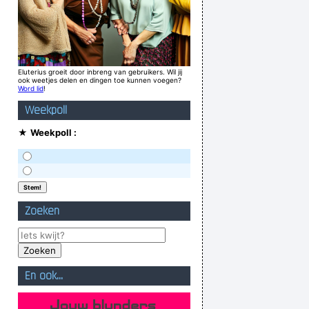
Eluterius groeit door inbreng van gebruikers. Wil jij
ook weetjes delen en dingen toe kunnen voegen?
Word lid
!
Weekpoll
★
Weekpoll :
Zoeken
En ook...