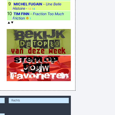
9
MICHEL FUGAIN
-
Une Belle
Histoire
·
13
14
10
TIM FINN
-
Fraction Too Much
Friction
1
Rechts