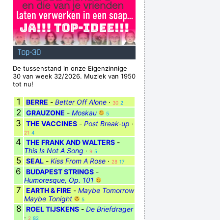
Top-30
De tussenstand in onze Eigenzinnige
30 van week 32/2026. Muziek van 1950
tot nu!
1
BERRE
-
Better Off Alone
·
30
2
2
GRAUZONE
-
Moskau
5
3
THE VACCINES
-
Post Break-up
·
21
4
4
THE FRANK AND WALTERS
-
This Is Not A Song
·
9
5
5
SEAL
-
Kiss From A Rose
·
28
17
6
BUDAPEST STRINGS
-
Humoresque, Op. 101
7
EARTH & FIRE
-
Maybe Tomorrow
Maybe Tonight
5
8
ROEL TIJSKENS
-
De Briefdrager
·
2
82