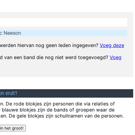
d Cross yesterday Normally I don´ t like to tell how much I donated and
share info in the hopes that others will feel 
now exactly where I stand. In the end it´s really only my own approval 
c Neeson
patented wallet technology that will deodorize currency That way peopl
werden hiervan nog geen leden ingegeven?
Voeg deze
id van een band die nog niet werd toegevoegd?
Voeg
is easy. Trashing your hotel room is easy. But being a Christian, that´s 
E
n eruit?
Marilyn Manson has a woman´s name and w
. De rode blokjes zijn personen die via relaties of
Sh
e blauwe blokjes zijn de bands of groepen waar de
s Important To A Jazz Musician Things Like Old Folks Singing In The M
en. De gele blokjes zijn schuilnamen van de personen.
It´s Thursday evening in Toronto - I had to actually ask the drummer