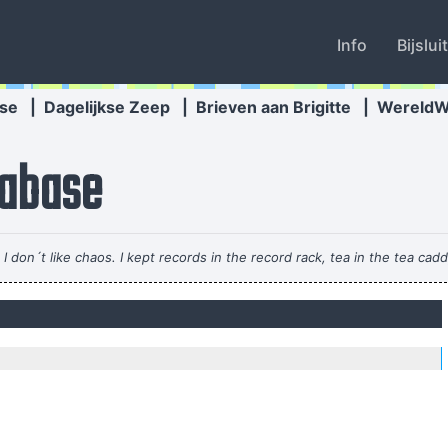
Info
Bijslui
se
|
Dagelijkse Zeep
|
Brieven aan Brigitte
|
Wereld
abase
e I don´t like chaos. I kept records in the record rack, tea in the tea cad
Come From? Some English Tabloid I Have A Heart And I Have Feelings I
 has become important to us. Working on a digital setup, you can just t
loosing generation and end up with this carefully contructed, multi-lay
parts in it are improvised and loose. Without digital t