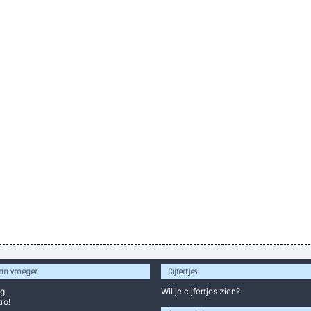
an vroeger
Cijfertjes
og
Wil je
cijfertjes
zien?
ro!