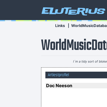
Eluterius
Links
|
WorldMusicDataba
WorldMusicDat
I´m a tidy sort of blok
Yeah, Wacko Jacko, Where Did That 
Artiestprofiel
Doc Neeson
This is one place were technology
and contruct your framework without 