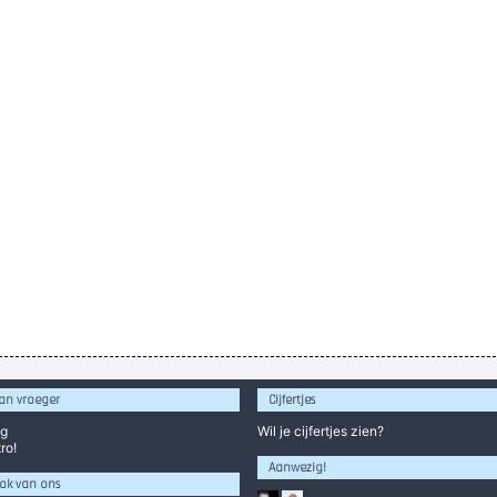
an vroeger
Cijfertjes
og
Wil je
cijfertjes
zien?
ro!
Aanwezig!
ok van ons