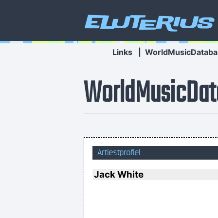
Eluterius
Links
|
WorldMusicDataba
WorldMusicDat
Artiestprofiel
I was only 21 I was just trying t
Jack White