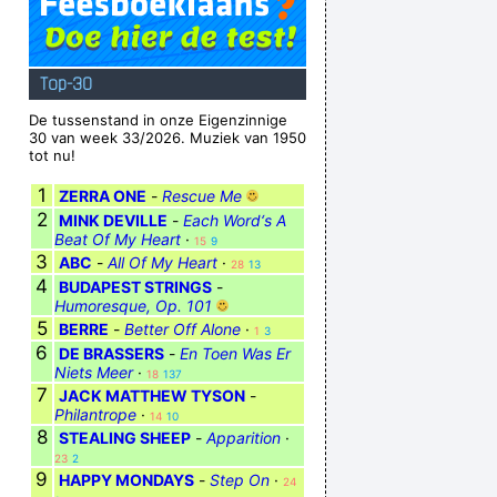
Top-30
De tussenstand in onze Eigenzinnige
30 van week 33/2026. Muziek van 1950
tot nu!
1
ZERRA ONE
-
Rescue Me
2
MINK DEVILLE
-
Each Word‘s A
Beat Of My Heart
·
15
9
3
ABC
-
All Of My Heart
·
28
13
4
BUDAPEST STRINGS
-
Humoresque, Op. 101
5
BERRE
-
Better Off Alone
·
1
3
6
DE BRASSERS
-
En Toen Was Er
Niets Meer
·
18
137
7
JACK MATTHEW TYSON
-
Philantrope
·
14
10
8
STEALING SHEEP
-
Apparition
·
23
2
9
HAPPY MONDAYS
-
Step On
·
24