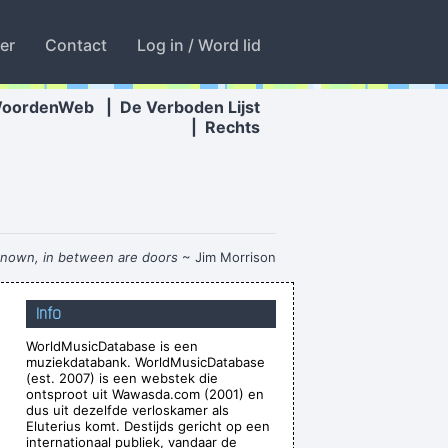
ter
Contact
Log in / Word lid
WoordenWeb
|
De Verboden Lijst
|
Rechts
known, in between are doors
~ Jim Morrison
ancing About Architecture
~ Laurie Anderson
Info
o what I do. I like to make music
~ Neil Young
WorldMusicDatabase is een
ting about - working-class life and culture
~
muziekdatabank. WorldMusicDatabase
Paul Weller
(est. 2007) is een webstek die
ontsproot uit Wawasda.com (2001) en
r the people who can't read
~ Liam Gallagher
dus uit dezelfde verloskamer als
Eluterius komt. Destijds gericht op een
in parts of the world anyway
~ George Michael
internationaal publiek, vandaar de