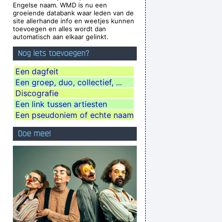
Engelse naam. WMD is nu een
th a mysterious power to create a new human
groeiende databank waar leden van de
site allerhande info en weetjes kunnen
ng race of laughing freemen
~ Timothy Leary
toevoegen en alles wordt dan
automatisch aan elkaar gelinkt.
es Along With With Your Self Esteem
~ Kurt
Nog iets toevoegen?
Cobain
ver happened, and vice versa.
~ Frank Zappa
Een dagfeit
Een groep, duo, collectief, ...
r enough. gotta go home now
~ Noel Gallagher
Discografie
o with the money. You're the real prize. The
Een link tussen artiesten
lottery was just a bonus
~ Jeff Porcaro
Een pseudoniem of echte naam
 What a thrill that would be.
~ Roger Daltrey
Doe mee!
 - but for us, it´s Friday night
~ Paul Weller
Especially When It´s Played
~ Jimmy Durante
s there, play what's not there.
~ Miles Davis