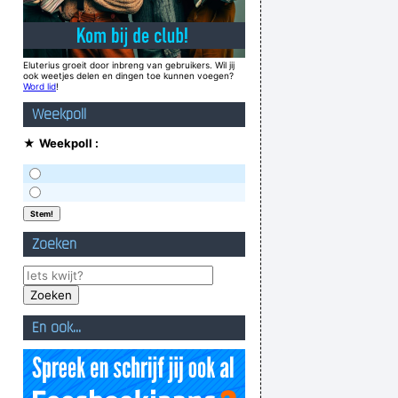
Eluterius groeit door inbreng van gebruikers. Wil jij
ook weetjes delen en dingen toe kunnen voegen?
Word lid
!
Weekpoll
★
Weekpoll :
Zoeken
En ook...