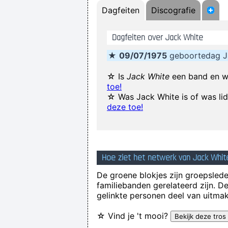
Dagfeiten
Discografie
I declare that the Beatles a
Dagfeiten over Jack White
Drugs Are A Waste Of Time The
★
09/07/1975
geboortedag J
I think
☆ Is
Jack White
een band en w
toe!
If I ever get to go to 
☆ Was Jack White is of was li
I have been happier in the past w
deze toe!
Imagine if you could go w
Hoe ziet het netwerk van Jack White
De groene blokjes zijn groepsleden
familiebanden gerelateerd zijn. D
gelinkte personen deel van uitmak
☆ Vind je 't mooi?