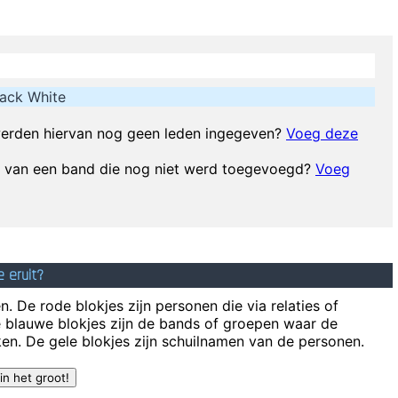
re mutants Prototypes of evolutionary agents sent by God, endowed wi
species, a you
y Destroy Your Memory And Your Self- Respect And Everything That Go
ack White
 pop music has done more for oral intercourse than anything else that e
erden hiervan nog geen leden ingegeven?
Voeg deze
the moon, I'll probably just stand on the moon and go´ Hmmm, yeah. fai
d van een band die nog niet werd toegevoegd?
Voeg
eek than I ever imagined possible and it doesn't have a damn thing to d
atch Mozart today, even if it's the last, crappiest show he ever played.
It´s Thursday evening in Toronto - I had to actually ask the drummer
 eruit?
I Hate Music, 
. De rode blokjes zijn personen die via relaties of
Don't play what'
e blauwe blokjes zijn de bands of groepen waar de
en. De gele blokjes zijn schuilnamen van de personen.