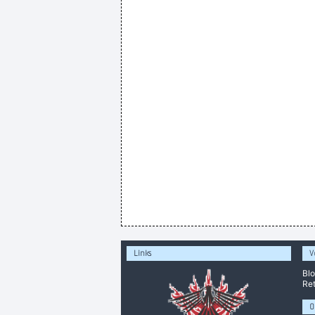
Links
V
Bl
Ret
O