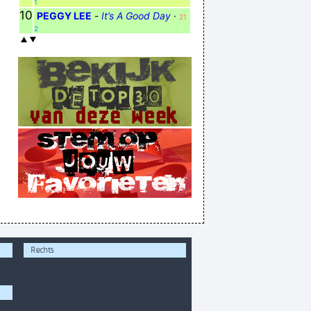
1
10
PEGGY LEE
-
It’s A Good Day
·
21
2
Rechts