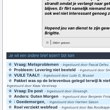
strandt omdat je verlangt naar gefli
blijven. Er flirt namelijk niemand m
ook wel niet interessant genoeg zi
Hopend jou van dienst te zijn gew
Brigitte.
|
2964× gelezen
Je wil een andere brief lezen? Dat kan!
☆
Vraag: Metsproblemen
-
Ingestuurd door Pascal Defeu
☆
Probleem: Levering niet besteld
-
Ingestuurd door Si
☆
VUILE TAAL!!
-
Ingestuurd door Ludo G, Brussel
☆
Pakket was op de brievenbus gelegd terwijl ik nie
Ingestuurd door Klaas Verstreep
☆
Vraag: De post
-
Ingestuurd door Ginsengh
☆
Anders: Guten Morgen
-
Ingestuurd door Benjamin Fini
☆
: Goedemorgen,
-
Ingestuurd door Harmen Saison
☆
Roel verziekt webfeud
-
Ingestuurd door Bas Roodkapje