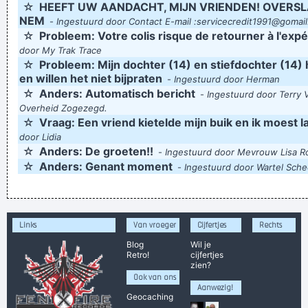
☆
HEEFT UW AANDACHT, MIJN VRIENDEN! OVERSLA
NEM
-
Ingestuurd door Contact E-mail :servicecredit1991@gomai
☆
Probleem: Votre colis risque de retourner à l'exp
door My Trak Trace
☆
Probleem: Mijn dochter (14) en stiefdochter (14
en willen het niet bijpraten
-
Ingestuurd door Herman
☆
Anders: Automatisch bericht
-
Ingestuurd door Terry 
Overheid Zogezegd.
☆
Vraag: Een vriend kietelde mijn buik en ik moest 
door Lidia
☆
Anders: De groeten!!
-
Ingestuurd door Mevrouw Lisa R
☆
Anders: Genant moment
-
Ingestuurd door Wartel Sch
Links
Van vroeger
Cijfertjes
Rechts
Blog
Wil je
Retro!
cijfertjes
zien?
Ook van ons
Aanwezig!
Geocaching