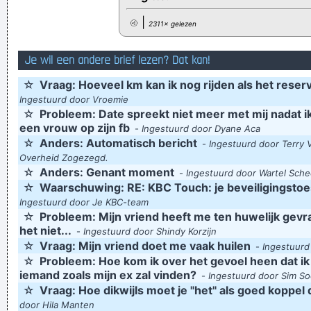
|
2311× gelezen
Je wil een andere brief lezen? Dat kan!
☆
Vraag: Hoeveel km kan ik nog rijden als het rese
Ingestuurd door Vroemie
☆
Probleem: Date spreekt niet meer met mij nadat ik
een vrouw op zijn fb
-
Ingestuurd door Dyane Aca
☆
Anders: Automatisch bericht
-
Ingestuurd door Terry 
Overheid Zogezegd.
☆
Anders: Genant moment
-
Ingestuurd door Wartel Sch
☆
Waarschuwing: RE: KBC Touch: je beveiligingstoe
Ingestuurd door Je KBC-team
☆
Probleem: Mijn vriend heeft me ten huwelijk gevr
het niet...
-
Ingestuurd door Shindy Korzijn
☆
Vraag: Mijn vriend doet me vaak huilen
-
Ingestuurd
☆
Probleem: Hoe kom ik over het gevoel heen dat ik
iemand zoals mijn ex zal vinden?
-
Ingestuurd door Sim So
☆
Vraag: Hoe dikwijls moet je "het" als goed koppel
door Hila Manten