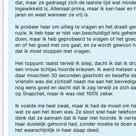
dat, maar ze gedraagt zich de laatste tijd wat minder
ingewikkeld is. Allemaal prima, maar ik ken haar en 
jaren en weet wanneer ze vrij is.
Ik probeer haar om uitleg te vragen en het draait g
ruzie. Ik heb haar er niet van beschuldigd iets gehei
doen, maar ik heb geprobeerd te vragen of het goe
en of het goed met ons gaat, en ze wordt gewoon 
dat ik moet stoppen met vragen.
Het toppunt: laatst terwijl ik sliep, dacht ik dat ik 
een vrouw lichtjes hoorde kreunen. Ik werd meteen 
daar misschien 30 seconden geschokt en besefte da
vriendin was die zichzelf naast me aan het bevredig
nog eens goed en dacht dat ik zag terwijl ze zich a
op Snapchat, maar ik was niet 100% zeker.
Ik voelde me heel zwak, maar ik had de moed om ha
wat ze aan het doen was. Ze sloot snel haar telefoon 
denk dat ze aannam dat ik haar niet hoorde. Ik verte
haar duidelijk gehoord had, zonder moeite te doen e
het waarschijnlijk in haar slaap deed.