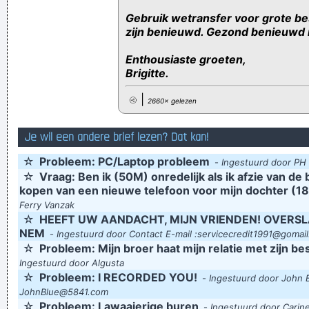
Gebruik wetransfer voor grote be
zijn benieuwd. Gezond benieuwd n
Enthousiaste groeten,
Brigitte.
|
2660× gelezen
Je wil een andere brief lezen? Dat kan!
☆
Probleem: PC/Laptop probleem
-
Ingestuurd door PH
☆
Vraag: Ben ik (50M) onredelijk als ik afzie van de 
kopen van een nieuwe telefoon voor mijn dochter (18
Ferry Vanzak
☆
HEEFT UW AANDACHT, MIJN VRIENDEN! OVERSLA
NEM
-
Ingestuurd door Contact E-mail :servicecredit1991@gomai
☆
Probleem: Mijn broer haat mijn relatie met zijn be
Ingestuurd door Algusta
☆
Probleem: I RECORDED YOU!
-
Ingestuurd door John 
JohnBlue@5841.com
☆
Probleem: Lawaaierige buren
-
Ingestuurd door Carin