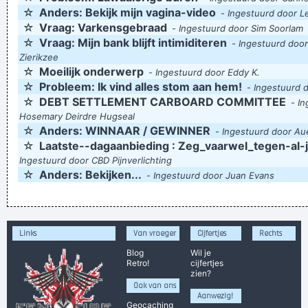
☆
Anders: Bekijk mijn vagina-video
-
Ingestuurd door L
☆
Vraag: Varkensgebraad
-
Ingestuurd door Sim Soorlam
☆
Vraag: Mijn bank blijft intimiditeren
-
Ingestuurd door
Zierikzee
☆
Moeilijk onderwerp
-
Ingestuurd door Eddy K.
☆
Probleem: Ik vind alles stom aan hem!
-
Ingestuurd d
☆
DEBT SETTLEMENT CARBOARD COMMITTEE
-
In
Hosemary Deirdre Hugseal
☆
Anders: WINNAAR / GEWINNER
-
Ingestuurd door Aue
☆
Laatste--dagaanbieding : Zeg_vaarwel_tegen-al-j
Ingestuurd door CBD Pijnverlichting
☆
Anders: Bekijken...
-
Ingestuurd door Juan Evans
Links
Van vroeger
Cijfertjes
Rechts
Blog
Wil je
Retro!
cijfertjes
zien?
Ook van ons
Aanwezig!
Geocaching