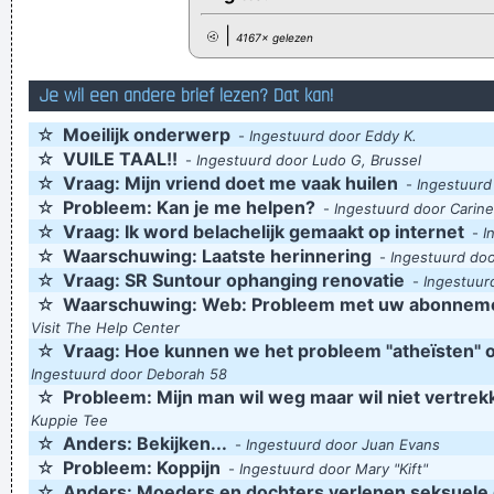
|
4167× gelezen
Je wil een andere brief lezen? Dat kan!
☆
Moeilijk onderwerp
-
Ingestuurd door Eddy K.
☆
VUILE TAAL!!
-
Ingestuurd door Ludo G, Brussel
☆
Vraag: Mijn vriend doet me vaak huilen
-
Ingestuurd
☆
Probleem: Kan je me helpen?
-
Ingestuurd door Carine
☆
Vraag: Ik word belachelijk gemaakt op internet
-
I
☆
Waarschuwing: Laatste herinnering
-
Ingestuurd doo
☆
Vraag: SR Suntour ophanging renovatie
-
Ingestuur
☆
Waarschuwing: Web: Probleem met uw abonnem
Visit The Help Center
☆
Vraag: Hoe kunnen we het probleem "atheïsten" 
Ingestuurd door Deborah 58
☆
Probleem: Mijn man wil weg maar wil niet vertrek
Kuppie Tee
☆
Anders: Bekijken...
-
Ingestuurd door Juan Evans
☆
Probleem: Koppijn
-
Ingestuurd door Mary "Kift"
☆
Anders: Moeders en dochters verlenen seksuele d