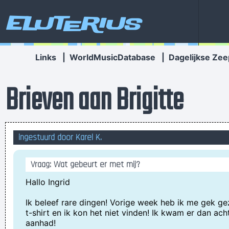
Eluterius
Links
|
WorldMusicDatabase
|
Dagelijkse Zee
Brieven aan Brigitte
ingestuurd door Karel K.
Vraag: Wat gebeurt er met mij?
Hallo Ingrid
Ik beleef rare dingen! Vorige week heb ik me gek g
t-shirt en ik kon het niet vinden! Ik kwam er dan acht
aanhad!