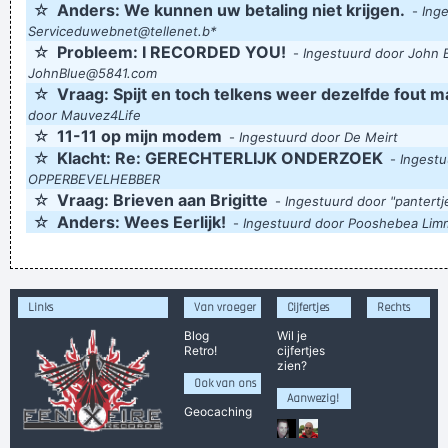
☆
Anders: We kunnen uw betaling niet krijgen.
-
Ing
Serviceduwebnet@tellenet.b*
☆
Probleem: I RECORDED YOU!
-
Ingestuurd door John 
JohnBlue@5841.com
☆
Vraag: Spijt en toch telkens weer dezelfde fout 
door Mauvez4Life
☆
11-11 op mijn modem
-
Ingestuurd door De Meirt
☆
Klacht: Re: GERECHTERLIJK ONDERZOEK
-
Ingestu
OPPERBEVELHEBBER
☆
Vraag: Brieven aan Brigitte
-
Ingestuurd door "pantertj
☆
Anders: Wees Eerlijk!
-
Ingestuurd door Pooshebea Li
Links
Van vroeger
Cijfertjes
Rechts
Blog
Wil je
Retro!
cijfertjes
zien?
Ook van ons
Aanwezig!
Geocaching