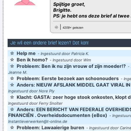
Spijtige groet,
Brigitte.
PS: je hebt ons deze brief al twee
|
4209× gelezen
Je wil een andere brief lezen? Dat kan!
☆
Help me
-
Ingestuurd door Patricia K.
☆
Ben ik homo?
-
Ingestuurd door Wim
☆
Probleem: Ben ik nu zijn vrouw of zijn moeder!?
-
Jeanne M.
☆
Probleem: Eerste bezoek aan schoonouders
-
Ing
☆
Anders: NIEUW AFSLANK MIDDEL GAAT VIRAL IN
Ingestuurd door Nore Ply
☆
Klacht: GASTA: zeer hoge stook onkosten, klopt 
Ingestuurd door Ferry Snolter
☆
Anders: EEN BERICHT VAN FEDERALE OVERHEID
FINANCIËN . Overheidsdocumenten (eBox)
-
Ingestuur
Instantieverwerken@t-online.de
☆
Probleem: Lawaaierige buren
-
Ingestuurd door Carin